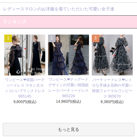
レディースマロンのお洋服を着ていただいた可愛い女子達
ランキング
1
2
3
ワンピース❤ティアード
ワンピース❤韓国パーテ
パーティードレス❤レト
デザインの可愛い韓国総
ィードレス マキシ丈カ
ロな手描き花柄の可愛い
レースパーティードレス
ッコいいブラックドレス
韓国フォーマルワンピー
965228
965145
ス 965670
14,980円(税込)
9,800円(税込)
8,380円(税込)
もっと見る