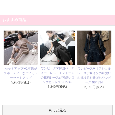
おすすめ商品
ワンピース❤韓国パーテ
セットアップ❤1本線が
ワンピース❤オフショル
ィードレス モノトーン
スポーティーなバイカラ
レースデザインの可愛い
の花柄レースが可愛いロ
ーセットアップ
お嬢様系お呼ばれワンピ
ング丈ドレス 962749
5,980円(税込)
ース 964334
6,340円(税込)
5,160円(税込)
もっと見る