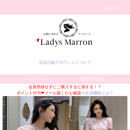
メニュー
当店の偽アカウントについて
ログイン
新規会員登録
会員登録せずにご購入すると損する！？
ポイント付与❤メール届くかも確認⇒
会員機能とは？