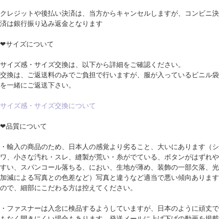
クレジットや後払い決済は、当方からキャンセルしますが、コンビニ決
済は銀行振り込み返金となります
❤サイズについて
サイズ感・サイズ交換は、以下から詳細をご確認ください。
交換は、ご返送料のみでご負担で行いますが、服が入っているビニル袋
を一緒にご返送下さい。
サイズ感・サイズ交換について
❤品質について
・輸入の商品のため、日本人の感覚より劣ること、大いにあります（シ
ワ、小さな汚れ・スレ、縫製が荒い・糸がでている、ボタンがはずれや
すい、スパンコール落ちる、におい、生地が薄め、装飾の一部欠落、光
加減による写真との色差など）写真と違うなど適当で悪い傾向あります
ので、細部にこだわる方は控えてください。
・ファスナーは入念に検品するようしていますが、日本のように頑丈で
もなく開きにくい場合もあります。発送メールに上げ下げの動画を掲載