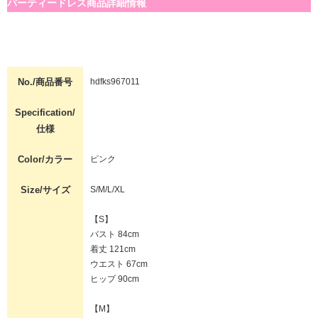
パーティードレス商品詳細情報
No./商品番号
hdfks967011
Specification/
仕様
Color/カラー
ピンク
Size/サイズ
S/M/L/XL
【S】
バスト 84cm
着丈 121cm
ウエスト 67cm
ヒップ 90cm
【M】