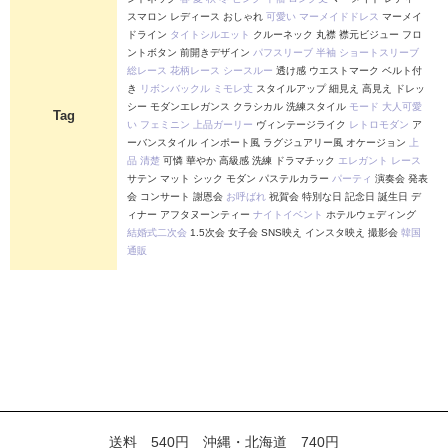
スマロン レディース おしゃれ
可愛い
マーメイドドレス
マーメイ
ドライン
タイトシルエット
クルーネック 丸襟 襟元ビジュー フロ
ントボタン 前開きデザイン
パフスリーブ
半袖
ショートスリーブ
総レース
花柄レース
シースルー
透け感 ウエストマーク ベルト付
き
リボンバックル
ミモレ丈
スタイルアップ 細見え 高見え ドレッ
シー モダンエレガンス クラシカル 洗練スタイル
モード
大人可愛
Tag
い
フェミニン
上品ガーリー
ヴィンテージライク
レトロモダン
ア
ーバンスタイル インポート風 ラグジュアリー風 オケージョン
上
品
清楚
可憐 華やか 高級感 洗練 ドラマチック
エレガント
レース
サテン マット シック モダン パステルカラー
パーティ
演奏会 発表
会 コンサート 謝恩会
お呼ばれ
祝賀会 特別な日 記念日 誕生日 デ
ィナー アフタヌーンティー
ナイトイベント
ホテルウェディング
結婚式二次会
1.5次会 女子会 SNS映え インスタ映え 撮影会
韓国
通販
送料 540円 沖縄・北海道 740円