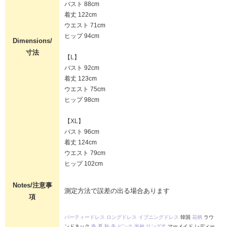
バスト 88cm
着丈 122cm
ウエスト 71cm
ヒップ 94cm
Dimensions/
寸法
【L】
バスト 92cm
着丈 123cm
ウエスト 75cm
ヒップ 98cm
【XL】
バスト 96cm
着丈 124cm
ウエスト 79cm
ヒップ 102cm
Notes/注意事
測定方法で誤差の出る場合あります
項
パーティードレス
ロングドレス
イブニングドレス
韓国
花柄
ラウ
ンドネック
春
夏
秋
冬
ピンク
半袖
ロング丈
マーメイド レディー