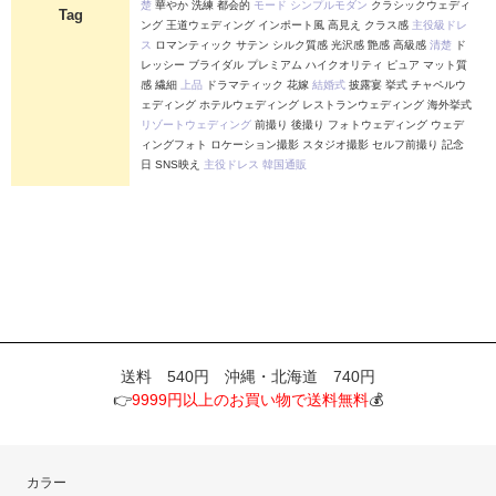
楚
華やか 洗練 都会的
モード
シンプルモダン
クラシックウェディ
Tag
ング 王道ウェディング インポート風 高見え クラス感
主役級ドレ
ス
ロマンティック サテン シルク質感 光沢感 艶感 高級感
清楚
ド
レッシー ブライダル プレミアム ハイクオリティ ピュア マット質
感 繊細
上品
ドラマティック 花嫁
結婚式
披露宴 挙式 チャペルウ
ェディング ホテルウェディング レストランウェディング 海外挙式
リゾートウェディング
前撮り 後撮り フォトウェディング ウェデ
ィングフォト ロケーション撮影 スタジオ撮影 セルフ前撮り 記念
日 SNS映え
主役ドレス
韓国通販
送料 540円 沖縄・北海道 740円
👉
9999円以上のお買い物で送料無料
💰
カラー