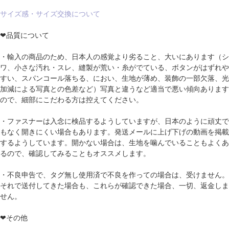
サイズ感・サイズ交換について
❤品質について
・輸入の商品のため、日本人の感覚より劣ること、大いにあります（シ
ワ、小さな汚れ・スレ、縫製が荒い・糸がでている、ボタンがはずれや
すい、スパンコール落ちる、におい、生地が薄め、装飾の一部欠落、光
加減による写真との色差など）写真と違うなど適当で悪い傾向あります
ので、細部にこだわる方は控えてください。
・ファスナーは入念に検品するようしていますが、日本のように頑丈で
もなく開きにくい場合もあります。発送メールに上げ下げの動画を掲載
するようしています。開かない場合は、生地を噛んでいることもよくあ
るので、確認してみることもオススメします。
・不良申告で、タグ無し使用済で不良を作っての場合は、受けません。
それで送付してきた場合も、これらが確認できた場合、一切、返金しま
せん。
❤その他