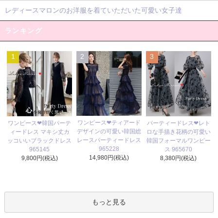
レディースマロンのお洋服を着ていただいた可愛い女子達
ランキング
1
2
3
ワンピース❤ティアード
ワンピース❤韓国パーテ
パーティードレス❤レト
デザインの可愛い韓国総
ィードレス マキシ丈カ
ロな手描き花柄の可愛い
レースパーティードレス
ッコいいブラックドレス
韓国フォーマルワンピー
965228
965145
ス 965670
14,980円(税込)
9,800円(税込)
8,380円(税込)
もっと見る