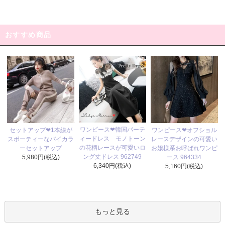
おすすめ商品
ワンピース❤韓国パーテ
セットアップ❤1本線が
ワンピース❤オフショル
ィードレス モノトーン
スポーティーなバイカラ
レースデザインの可愛い
の花柄レースが可愛いロ
ーセットアップ
お嬢様系お呼ばれワンピ
ング丈ドレス 962749
5,980円(税込)
ース 964334
6,340円(税込)
5,160円(税込)
もっと見る