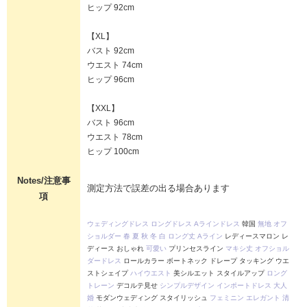
ヒップ 92cm
【XL】
バスト 92cm
ウエスト 74cm
ヒップ 96cm
【XXL】
バスト 96cm
ウエスト 78cm
ヒップ 100cm
Notes/注意事
測定方法で誤差の出る場合あります
項
ウェディングドレス
ロングドレス
Aラインドレス
韓国
無地
オフ
ショルダー
春
夏
秋
冬
白
ロング丈
Aライン
レディースマロン レ
ディース おしゃれ
可愛い
プリンセスライン
マキシ丈
オフショル
ダードレス
ロールカラー ボートネック ドレープ タッキング ウエ
ストシェイプ
ハイウエスト
美シルエット スタイルアップ
ロング
トレーン
デコルテ見せ
シンプルデザイン
インポートドレス
大人
婚
モダンウェディング スタイリッシュ
フェミニン
エレガント
清