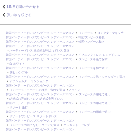
LINEで問い合わせる
買い物を続ける
韓国パーティードレスワンピース レディースマロン
>
ワンピース
>
ロング丈・マキシ丈
韓国パーティードレスワンピース レディースマロン
>
韓国ワンピース春夏
韓国パーティードレスワンピース レディースマロン
>
韓国ワンピース秋冬
韓国パーティードレスワンピース レディースマロン
>
パーティードレス 結婚式お呼ばれドレス 韓国
韓国パーティードレスワンピース レディースマロン
>
イブニングドレス ロングドレス
韓国パーティードレスワンピース レディースマロン
>
ワンピースを色で探す
>
白 ホワイト
韓国パーティードレスワンピース レディースマロン
>
ワンピースを柄で選ぶ
>
無地 シンプル
韓国パーティードレスワンピース レディースマロン
>
ワンピースを襟・ショルダーで選ぶ
>
オフショルダー ワンショルダー
韓国パーティードレスワンピース レディースマロン
>
ワンピース・スカートの種類・装飾で選ぶ
>
Aライン
韓国パーティードレスワンピース レディースマロン
>
ワンピースの用途で選ぶ
>
結婚式お呼ばれドレス 結婚式参列ドレス
韓国パーティードレスワンピース レディースマロン
>
ワンピースの用途で選ぶ
>
リゾート 旅行
韓国パーティードレスワンピース レディースマロン
>
ワンピースの用途で選ぶ
>
リゾートワンピース リゾートドレス
韓国パーティードレスワンピース レディースマロン
>
ワンピースの着こなし・コーデで選ぶ
>
エレガント セレブ
韓国パーティードレスワンピース レディースマロン