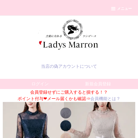
メニュー
当店の偽アカウントについて
ログイン
新規会員登録
会員登録せずにご購入すると損する！？
ポイント付与❤メール届くかも確認⇒
会員機能とは？