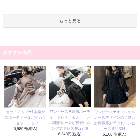
もっと見る
おすすめ商品
ワンピース❤韓国パーテ
セットアップ❤1本線が
ワンピース❤オフショル
ィードレス モノトーン
スポーティーなバイカラ
レースデザインの可愛い
の花柄レースが可愛いロ
ーセットアップ
お嬢様系お呼ばれワンピ
ング丈ドレス 962749
5,980円(税込)
ース 964334
6,340円(税込)
5,160円(税込)