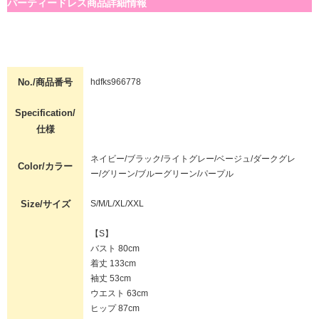
パーティードレス商品詳細情報
No./商品番号
hdfks966778
Specification/
仕様
ネイビー/ブラック/ライトグレー/ベージュ/ダークグレ
Color/カラー
ー/グリーン/ブルーグリーン/パープル
Size/サイズ
S/M/L/XL/XXL
【S】
バスト 80cm
着丈 133cm
袖丈 53cm
ウエスト 63cm
ヒップ 87cm