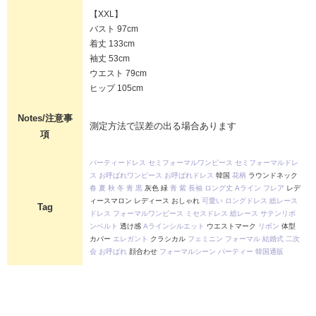
【XXL】
バスト 97cm
着丈 133cm
袖丈 53cm
ウエスト 79cm
ヒップ 105cm
Notes/注意事
測定方法で誤差の出る場合あります
項
パーティードレス
セミフォーマルワンピース
セミフォーマルドレ
ス
お呼ばれワンピース
お呼ばれドレス
韓国
花柄
ラウンドネック
春
夏
秋
冬
青
黒
灰色 緑
青
紫
長袖
ロング丈
Aライン
フレア
レデ
ィースマロン レディース おしゃれ
可愛い
ロングドレス
総レース
Tag
ドレス
フォーマルワンピース
ミセスドレス
総レース
サテンリボ
ンベルト
透け感
Aラインシルエット
ウエストマーク
リボン
体型
カバー
エレガント
クラシカル
フェミニン
フォーマル
結婚式
二次
会
お呼ばれ
顔合わせ
フォーマルシーン
パーティー
韓国通販