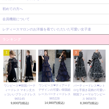
初めての方へ
会員機能について
レディースマロンのお洋服を着ていただいた可愛い女子達
ランキング
1
2
3
ワンピース❤ティアード
ワンピース❤韓国パーテ
パーティードレス❤レト
デザインの可愛い韓国総
ィードレス マキシ丈カ
ロな手描き花柄の可愛い
レースパーティードレス
ッコいいブラックドレス
韓国フォーマルワンピー
965228
965145
ス 965670
14,980円(税込)
9,800円(税込)
8,380円(税込)