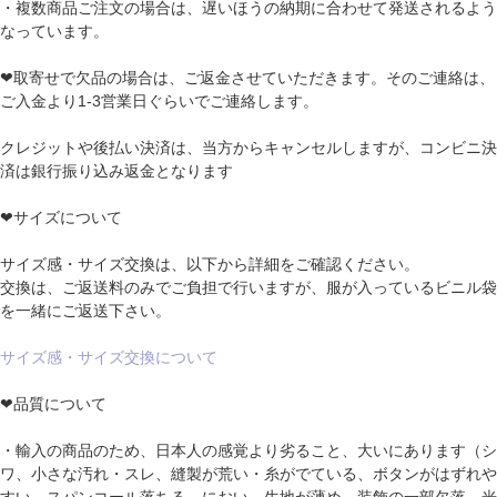
・複数商品ご注文の場合は、遅いほうの納期に合わせて発送されるよう
なっています。
❤取寄せで欠品の場合は、ご返金させていただきます。そのご連絡は、
ご入金より1-3営業日ぐらいでご連絡します。
クレジットや後払い決済は、当方からキャンセルしますが、コンビニ決
済は銀行振り込み返金となります
❤サイズについて
サイズ感・サイズ交換は、以下から詳細をご確認ください。
交換は、ご返送料のみでご負担で行いますが、服が入っているビニル袋
を一緒にご返送下さい。
サイズ感・サイズ交換について
❤品質について
・輸入の商品のため、日本人の感覚より劣ること、大いにあります（シ
ワ、小さな汚れ・スレ、縫製が荒い・糸がでている、ボタンがはずれや
すい、スパンコール落ちる、におい、生地が薄め、装飾の一部欠落、光