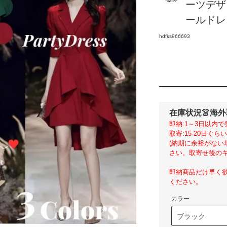
ーツデザ
ールドレス
hdfks966693
在庫状況
👗海
即納:1～3日以内で
取寄:15-20日ぐ
(納期に余裕がな
さい。取寄せ後のキ
即納商品だけ早く
ください。
カラー