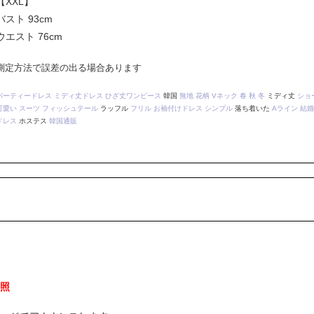
【XXL】
バスト 93cm
ウエスト 76cm
測定方法で誤差の出る場合あります
パーティードレス
ミディ丈ドレス
ひざ丈ワンピース
韓国
無地
花柄
Vネック
春
秋
冬
ミディ丈
ショ
可愛い
スーツ
フィッシュテール
ラッフル
フリル
お袖付けドレス
シンプル
落ち着いた
Aライン
結婚
ドレス
ホステス
韓国通販
照