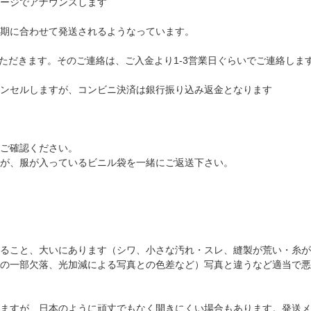
ージでアナウンスします
期に合わせて発送されるようなっています。
ただきます。そのご連絡は、ご入金より1-3営業日ぐらいでご連絡しま
ンセルしますが、コンビニ決済は銀行振り込み返金となります
ご確認ください。
が、服が入っているビニル袋を一緒にご返送下さい。
ること、大いにあります（シワ、小さな汚れ・スレ、縫製が荒い・糸が
の一部欠落、光加減による写真との色差など）写真と違うなど適当で悪
ますが、日本のように頑丈でもなく開きにくい場合もあります。発送メ