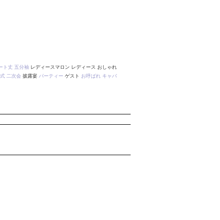
ート丈
五分袖
レディースマロン レディース おしゃれ
式
二次会
披露宴
パーティー
ゲスト
お呼ばれ
キャバ