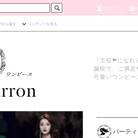
アカウント
プから探す
コンテンツを見る
『主役❤になれ
脇役で、ご満足
可愛いワンピー
パーティ