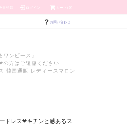
会員登録
ログイン
カート(0)
お問い合わせ
るワンピース』
❤の方はご遠慮ください
ス 韓国通販 レディースマロン
ードレス❤キチンと感あるス