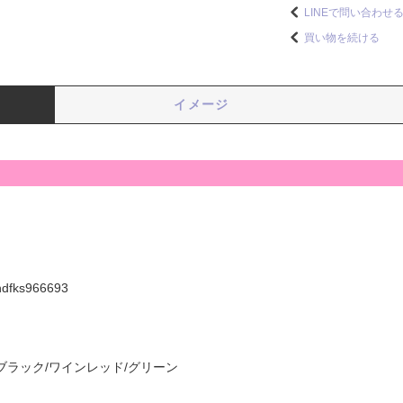
LINEで問い合わせ
買い物を続ける
イメージ
hdfks966693
ブラック/ワインレッド/グリーン