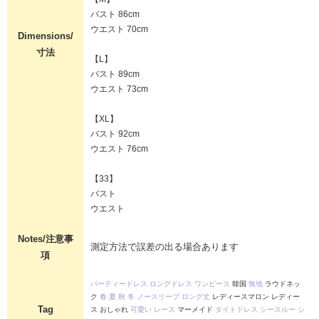
バスト 86cm
ウエスト 70cm
Dimensions/
寸法
【L】
バスト 89cm
ウエスト 73cm
【XL】
バスト 92cm
ウエスト 76cm
【33】
バスト
ウエスト
Notes/注意事
測定方法で誤差の出る場合あります
項
パーティードレス
ロングドレス
ワンピース
韓国
無地
ラウドネッ
ク
春
夏
秋
冬
ノースリーブ
ロング丈
レディースマロン レディー
Tag
ス おしゃれ
可愛い
レース
マーメイド
タイトドレス
シースルー
シ