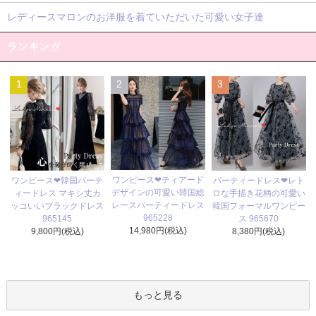
レディースマロンのお洋服を着ていただいた可愛い女子達
ランキング
1
2
3
ワンピース❤ティアード
ワンピース❤韓国パーテ
パーティードレス❤レト
デザインの可愛い韓国総
ィードレス マキシ丈カ
ロな手描き花柄の可愛い
レースパーティードレス
ッコいいブラックドレス
韓国フォーマルワンピー
965228
965145
ス 965670
14,980円(税込)
9,800円(税込)
8,380円(税込)
もっと見る