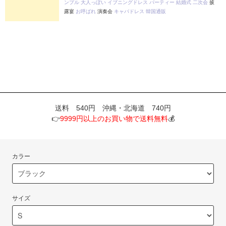
ンプル
大人っぽい
イブニングドレス
パーティー
結婚式
二次会
披
露宴
お呼ばれ
演奏会
キャバドレス
韓国通販
送料 540円 沖縄・北海道 740円
👉
9999円以上のお買い物で送料無料
💰
カラー
サイズ