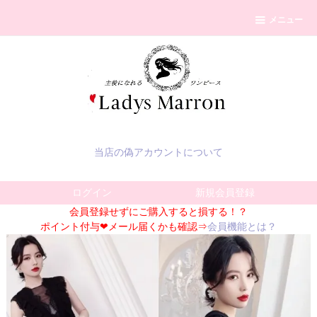
メニュー
当店の偽アカウントについて
ログイン
新規会員登録
会員登録せずにご購入すると損する！？
ポイント付与❤メール届くかも確認⇒
会員機能とは？