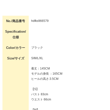
No./商品番号
hdfks966579
Specification/
仕様
Color/カラー
ブラック
Size/サイズ
S/M/L/XL
着丈：145CM
モデルの身長 ：165CM
ヒールの高さ:3.5CM
【S】
バスト 83cm
ウエスト 66cm
【M】