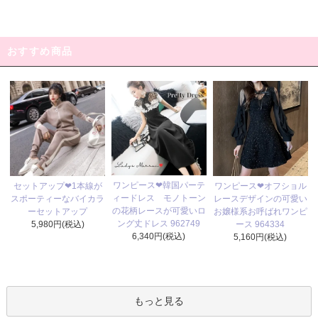
おすすめ商品
ワンピース❤韓国パーテ
セットアップ❤1本線が
ワンピース❤オフショル
ィードレス モノトーン
スポーティーなバイカラ
レースデザインの可愛い
の花柄レースが可愛いロ
ーセットアップ
お嬢様系お呼ばれワンピ
ング丈ドレス 962749
5,980円(税込)
ース 964334
6,340円(税込)
5,160円(税込)
もっと見る