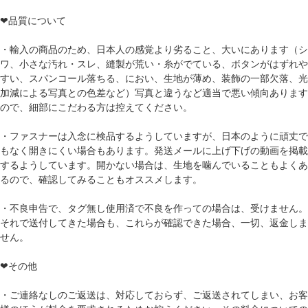
❤品質について
・輸入の商品のため、日本人の感覚より劣ること、大いにあります（シ
ワ、小さな汚れ・スレ、縫製が荒い・糸がでている、ボタンがはずれや
すい、スパンコール落ちる、におい、生地が薄め、装飾の一部欠落、光
加減による写真との色差など）写真と違うなど適当で悪い傾向あります
ので、細部にこだわる方は控えてください。
・ファスナーは入念に検品するようしていますが、日本のように頑丈で
もなく開きにくい場合もあります。発送メールに上げ下げの動画を掲載
するようしています。開かない場合は、生地を噛んでいることもよくあ
るので、確認してみることもオススメします。
・不良申告で、タグ無し使用済で不良を作っての場合は、受けません。
それで送付してきた場合も、これらが確認できた場合、一切、返金しま
せん。
❤その他
・ご連絡なしのご返送は、対応しておらず、ご返送されてしまい、お客