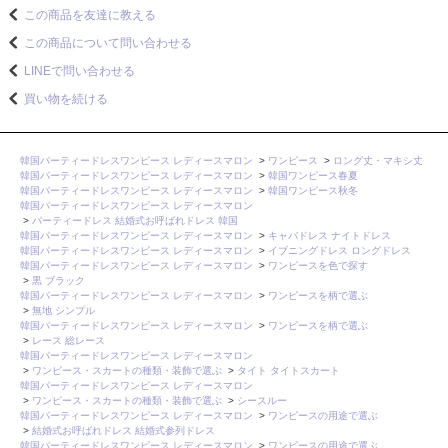
この商品を友達に教える
この商品について問い合わせる
LINEで問い合わせる
買い物を続ける
韓国パーティードレスワンピース レディースマロン
>
ワンピース
>
ロング丈・マキシ丈
韓国パーティードレスワンピース レディースマロン
>
韓国ワンピース春夏
韓国パーティードレスワンピース レディースマロン
>
韓国ワンピース秋冬
韓国パーティードレスワンピース レディースマロン
>
パーティードレス 結婚式お呼ばれドレス 韓国
韓国パーティードレスワンピース レディースマロン
>
キャバドレス ナイトドレス
韓国パーティードレスワンピース レディースマロン
>
イブニングドレス ロングドレス
韓国パーティードレスワンピース レディースマロン
>
ワンピースを色で探す
>
黒 ブラック
韓国パーティードレスワンピース レディースマロン
>
ワンピースを柄で選ぶ
>
無地 シンプル
韓国パーティードレスワンピース レディースマロン
>
ワンピースを柄で選ぶ
>
レース 総レース
韓国パーティードレスワンピース レディースマロン
>
ワンピース・スカートの種類・装飾で選ぶ
>
タイト タイトスカート
韓国パーティードレスワンピース レディースマロン
>
ワンピース・スカートの種類・装飾で選ぶ
>
シースルー
韓国パーティードレスワンピース レディースマロン
>
ワンピースの用途で選ぶ
>
結婚式お呼ばれドレス 結婚式参列ドレス
韓国パーティードレスワンピース レディースマロン
>
ワンピースの用途で選ぶ