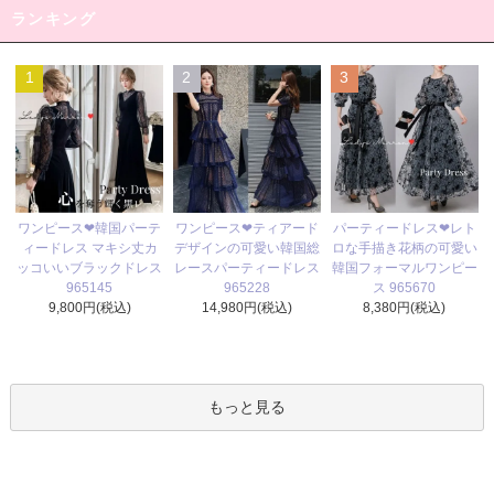
ランキング
1
2
3
ワンピース❤ティアード
ワンピース❤韓国パーテ
パーティードレス❤レト
デザインの可愛い韓国総
ィードレス マキシ丈カ
ロな手描き花柄の可愛い
レースパーティードレス
ッコいいブラックドレス
韓国フォーマルワンピー
965228
965145
ス 965670
14,980円(税込)
9,800円(税込)
8,380円(税込)
もっと見る