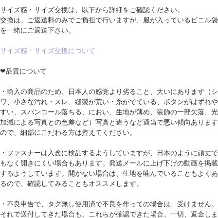
サイズ感・サイズ交換は、以下から詳細をご確認ください。
交換は、ご返送料のみでご負担で行いますが、服が入っているビニル袋
を一緒にご返送下さい。
サイズ感・サイズ交換について
❤品質について
・輸入の商品のため、日本人の感覚より劣ること、大いにあります（シ
ワ、小さな汚れ・スレ、縫製が荒い・糸がでている、ボタンがはずれや
すい、スパンコール落ちる、におい、生地が薄め、装飾の一部欠落、光
加減による写真との色差など）写真と違うなど適当で悪い傾向あります
ので、細部にこだわる方は控えてください。
・ファスナーは入念に検品するようしていますが、日本のように頑丈で
もなく開きにくい場合もあります。発送メールに上げ下げの動画を掲載
するようしています。開かない場合は、生地を噛んでいることもよくあ
るので、確認してみることもオススメします。
・不良申告で、タグ無し使用済で不良を作っての場合は、受けません。
それで送付してきた場合も、これらが確認できた場合、一切、返金しま