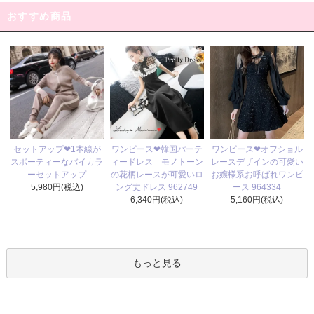
おすすめ商品
ワンピース❤韓国パーテ
セットアップ❤1本線が
ワンピース❤オフショル
ィードレス モノトーン
スポーティーなバイカラ
レースデザインの可愛い
の花柄レースが可愛いロ
ーセットアップ
お嬢様系お呼ばれワンピ
ング丈ドレス 962749
5,980円(税込)
ース 964334
6,340円(税込)
5,160円(税込)
もっと見る