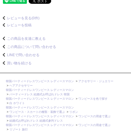
レビューを見る(0件)
レビューを投稿
この商品を友達に教える
この商品について問い合わせる
LINEで問い合わせる
買い物を続ける
韓国パーティードレスワンピース レディースマロン
>
アクセサリー・ジュエリー
>
ヘアアクセサリー
韓国パーティードレスワンピース レディースマロン
>
パーティードレス 結婚式お呼ばれドレス 韓国
韓国パーティードレスワンピース レディースマロン
>
ワンピースを色で探す
>
白 ホワイト
韓国パーティードレスワンピース レディースマロン
>
ワンピース・スカートの種類・装飾で選ぶ
>
リボン
韓国パーティードレスワンピース レディースマロン
>
ワンピースの用途で選ぶ
>
結婚式お呼ばれドレス 結婚式参列ドレス
韓国パーティードレスワンピース レディースマロン
>
ワンピースの用途で選ぶ
>
リゾート 旅行