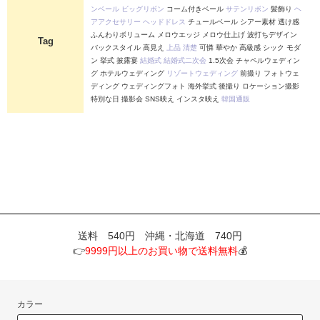
ンベール
ビッグリボン
コーム付きベール
サテンリボン
髪飾り
ヘ
アアクセサリー
ヘッドドレス
チュールベール シアー素材 透け感
ふんわりボリューム メロウエッジ メロウ仕上げ 波打ちデザイン
Tag
バックスタイル 高見え
上品
清楚
可憐 華やか 高級感 シック モダ
ン 挙式 披露宴
結婚式
結婚式二次会
1.5次会 チャペルウェディン
グ ホテルウェディング
リゾートウェディング
前撮り フォトウェ
ディング ウェディングフォト 海外挙式 後撮り ロケーション撮影
特別な日 撮影会 SNS映え インスタ映え
韓国通販
送料 540円 沖縄・北海道 740円
👉
9999円以上のお買い物で送料無料
💰
カラー