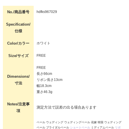
No./商品番号
hdfks967029
Specification/
仕様
Color/カラー
ホワイト
Size/サイズ
FREE
FREE
長さ66cm
Dimensions/
リボン長さ13cm
寸法
幅18.3cm
重さ46.3g
Notes/注意事
測定方法で誤差の出る場合あります
項
ベール ウェディング ウェディングベール 花嫁 韓国 ウェディング
ベール ブライダルベール
ショートベール
ミディアムベール
リボ