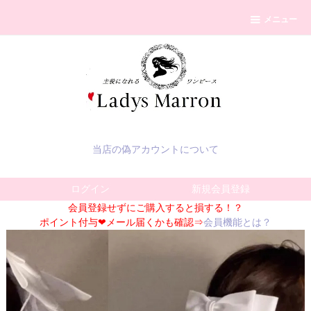
メニュー
当店の偽アカウントについて
ログイン
新規会員登録
会員登録せずにご購入すると損する！？
ポイント付与❤メール届くかも確認⇒
会員機能とは？