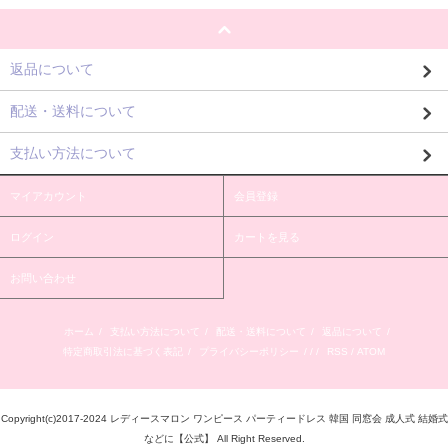
返品について
配送・送料について
支払い方法について
マイアカウント
会員登録
ログイン
カートを見る
お問い合わせ
ホーム
/
支払い方法について
/
配送・送料について
/
返品について
/
特定商取引法に基づく表記
/
プライバシーポリシー
/ / /
RSS
/
ATOM
Copyright(c)2017-2024 レディースマロン ワンピース パーティードレス 韓国 同窓会 成人式 結婚式
などに【公式】 All Right Reserved.