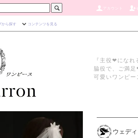
アカウント
プから探す
コンテンツを見る
『主役❤になれ
脇役で、ご満足
可愛いワンピー
ウェディ