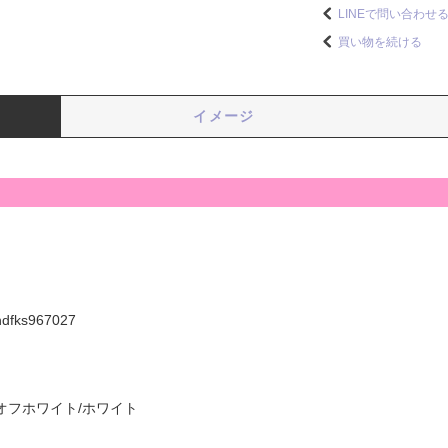
LINEで問い合わせ
買い物を続ける
イメージ
hdfks967027
オフホワイト/ホワイト