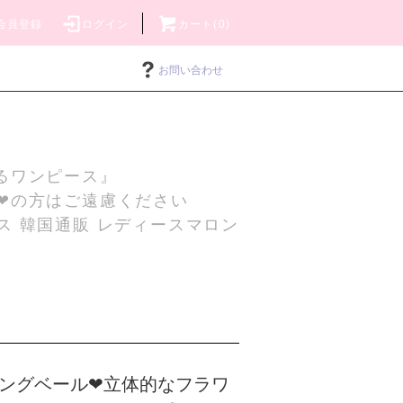
会員登録
ログイン
カート(0)
お問い合わせ
るワンピース』
❤の方はご遠慮ください
ス 韓国通販 レディースマロン
ングベール❤立体的なフラワ