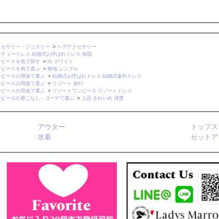
クセサリー・ジュエリー
>
ヘアアクセサリー
ーティードレス 結婚式お呼ばれドレス 韓国
ンピースを色で探す
>
白 ホワイト
ンピースを柄で選ぶ
>
無地 シンプル
ンピースの用途で選ぶ
>
結婚式お呼ばれドレス 結婚式参列ドレス
ンピースの用途で選ぶ
>
リゾート 旅行
ンピースの用途で選ぶ
>
リゾートワンピース リゾートドレス
ンピースの着こなし・コーデで選ぶ
>
上品 きれいめ 清楚
アウター
トップス
水着
セットア