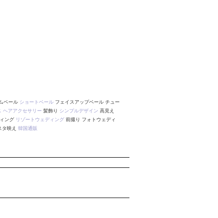
アムベール
ショートベール
フェイスアップベール チュー
ス
ヘアアクセサリー
髪飾り
シンプルデザイン
高見え
ディング
リゾートウェディング
前撮り フォトウェディ
ンスタ映え
韓国通販