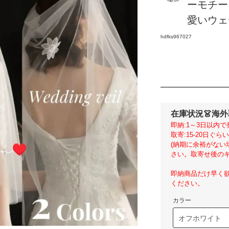
ーモチー
愛いウェデ
hdfks967027
在庫状況
👗海
即納:1～3日以内で
取寄:15-20日ぐ
(納期に余裕がな
さい。取寄せ後のキ
即納商品だけ早く
ください。
カラー