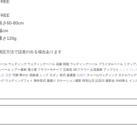
FREE
FREE
長さ60-80cm
幅cm
重さ120g
測定方法で誤差の出る場合あります
ベール ウェディング ウェディングベール 花嫁 韓国 ウェディングベール ブライダルベール ミディ
ルベール シアー素材 透け感 フラワーモチーフ 立体花 3Dフラワー お花装飾 アップリケ
ヘッドドレ
上品
清楚
可憐 華やか 高級感 シック モダン 挙式 披露宴
結婚式
チャペルウェディング ホテルウェ
ング ウェディングフォト 海外挙式 後撮り ロケーション撮影 特別な日 記念日 撮影会 SNS映え イ