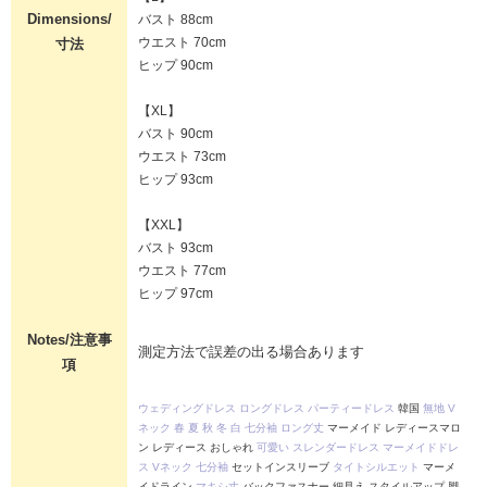
Dimensions/
バスト 88cm
ウエスト 70cm
寸法
ヒップ 90cm
【XL】
バスト 90cm
ウエスト 73cm
ヒップ 93cm
【XXL】
バスト 93cm
ウエスト 77cm
ヒップ 97cm
Notes/注意事
測定方法で誤差の出る場合あります
項
ウェディングドレス
ロングドレス
パーティードレス
韓国
無地
V
ネック
春
夏
秋
冬
白
七分袖
ロング丈
マーメイド レディースマロ
ン レディース おしゃれ
可愛い
スレンダードレス
マーメイドドレ
ス
Vネック
七分袖
セットインスリーブ
タイトシルエット
マーメ
イドライン
マキシ丈
バックファスナー 細見え スタイルアップ 脚