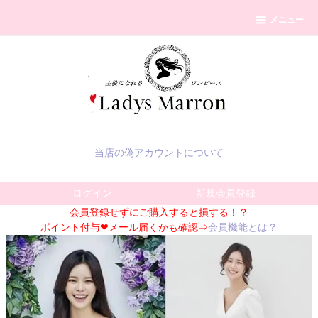
メニュー
当店の偽アカウントについて
ログイン
新規会員登録
会員登録せずにご購入すると損する！？
ポイント付与❤メール届くかも確認⇒
会員機能とは？