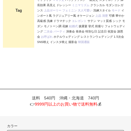
長効果 高見え ドレッシー
ミニマリズム
クラシカル モダンエレガ
Tag
ンス
上品ガーリー
フェミニン
大人可愛い
洗練スタイル
モード
イ
ンポート風 ラグジュアリー風 オケージョン
上品
清楚
可憐 華やか
高級感 洗練 ドラマチック
エレガント
サテン マット質感 シック モ
ダン モノトーン調 花嫁
結婚式
披露宴 挙式 前撮り フォトウェディ
ング
二次会
パーティ
演奏会 発表会 特別な日 記念日 祝賀会 謝恩
会
お呼ばれ
ホテルウェディング レストランウェディング 1.5次会
SNS映え インスタ映え 撮影会
韓国通販
送料 540円 沖縄・北海道 740円
👉
9999円以上のお買い物で送料無料
💰
カラー