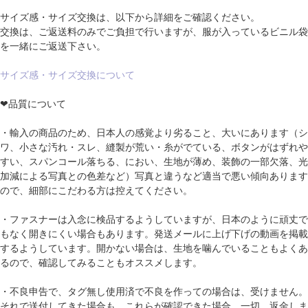
サイズ感・サイズ交換は、以下から詳細をご確認ください。
交換は、ご返送料のみでご負担で行いますが、服が入っているビニル袋
を一緒にご返送下さい。
サイズ感・サイズ交換について
❤品質について
・輸入の商品のため、日本人の感覚より劣ること、大いにあります（シ
ワ、小さな汚れ・スレ、縫製が荒い・糸がでている、ボタンがはずれや
すい、スパンコール落ちる、におい、生地が薄め、装飾の一部欠落、光
加減による写真との色差など）写真と違うなど適当で悪い傾向あります
ので、細部にこだわる方は控えてください。
・ファスナーは入念に検品するようしていますが、日本のように頑丈で
もなく開きにくい場合もあります。発送メールに上げ下げの動画を掲載
するようしています。開かない場合は、生地を噛んでいることもよくあ
るので、確認してみることもオススメします。
・不良申告で、タグ無し使用済で不良を作っての場合は、受けません。
それで送付してきた場合も、これらが確認できた場合、一切、返金しま