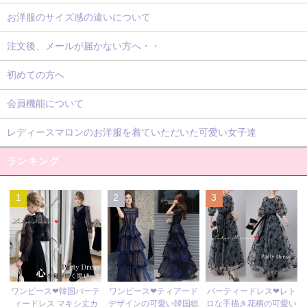
お洋服のサイズ感の違いについて
注文後、メールが届かない方へ・・
初めての方へ
会員機能について
レディースマロンのお洋服を着ていただいた可愛い女子達
ランキング
1
2
3
ワンピース❤ティアード
ワンピース❤韓国パーテ
パーティードレス❤レト
デザインの可愛い韓国総
ィードレス マキシ丈カ
ロな手描き花柄の可愛い