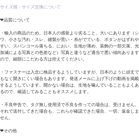
サイズ感・サイズ交換について
❤品質について
・輸入の商品のため、日本人の感覚より劣ること、大いにあります（シ
ワ、小さな汚れ・スレ、縫製が荒い・糸がでている、ボタンがはずれや
すい、スパンコール落ちる、におい、生地が薄め、装飾の一部欠落、光
加減による写真との色差など）写真と違うなど適当で悪い傾向あります
ので、細部にこだわる方は控えてください。
・ファスナーは入念に検品するようしていますが、日本のように頑丈で
もなく開きにくい場合もあります。発送メールに上げ下げの動画を掲載
するようしています。開かない場合は、生地を噛んでいることもよくあ
るので、確認してみることもオススメします。
・不良申告で、タグ無し使用済で不良を作っての場合は、受けません。
それで送付してきた場合も、これらが確認できた場合、一切、返金しま
せん。
❤その他