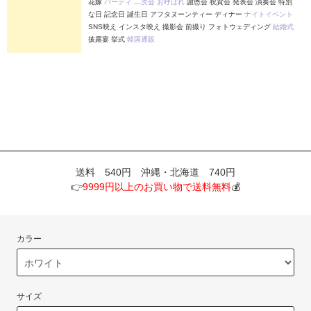
花嫁
パーティ
二次会
お呼ばれ
謝恩会 祝賀会 発表会 演奏会 特別
な日 記念日 誕生日 アフタヌーンティー ディナー
ナイトイベント
SNS映え インスタ映え 撮影会 前撮り フォトウェディング
結婚式
披露宴 挙式
韓国通販
送料 540円 沖縄・北海道 740円
👉
9999円以上のお買い物で送料無料
💰
カラー
サイズ