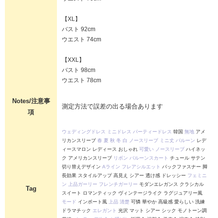
【XL】
バスト 92cm
ウエスト 74cm
【XXL】
バスト 98cm
ウエスト 78cm
Notes/注意事
測定方法で誤差の出る場合あります
項
ウェディングドレス
ミニドレス
パーティードレス
韓国
無地
アメ
リカンスリーブ
春
夏
秋
冬
白
ノースリーブ
ミニ丈
バルーン
レデ
ィースマロン レディース おしゃれ
可愛い
ノースリーブ
ハイネッ
ク アメリカンスリーブ
リボン
バルーンスカート
チュール サテン
切り替えデザイン
Aライン
フレアシルエット
バックファスナー 脚
長効果 スタイルアップ 高見え シアー 透け感 ドレッシー
フェミニ
ン
上品ガーリー
フレンチガーリー
モダンエレガンス クラシカル
Tag
スイート ロマンティック ヴィンテージライク ラグジュアリー風
モード
インポート風
上品
清楚
可憐 華やか 高級感 愛らしい 洗練
ドラマチック
エレガント
光沢 マット シアー シック モノトーン調