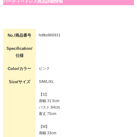
パーティードレス商品詳細情報
No./商品番号
hdfks966931
Specification/
仕様
Color/カラー
ピンク
Size/サイズ
S/M/L/XL
【S】
肩幅 31.5cm
バスト 84cm
着丈 75cm
【M】
肩幅 33cm