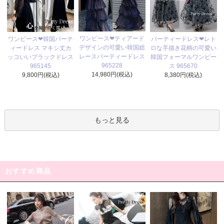
ワンピース❤ティアード
ワンピース❤韓国パーテ
パーティードレス❤レト
デザインの可愛い韓国総
ィードレス マキシ丈カ
ロな手描き花柄の可愛い
レースパーティードレス
ッコいいブラックドレス
韓国フォーマルワンピー
965228
965145
ス 965670
14,980円(税込)
9,800円(税込)
8,380円(税込)
もっと見る
おすすめ商品