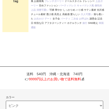
Tag
風 お姫様風
フレンチガーリー
ドールスタイル ドレッシー
上品ガ
ーリー
甘めファッション
パーティドレス
キャバドレス風
個性的
上品
清楚可愛い
可憐 華やか しっかりめ ハリ感 サテン素材 光沢感
チュール素材 透け感 高見え 高級感 愛らしい
大人可愛い
落ち着い
た
お出かけ
デート
女子会
パーティ
二次会
お呼ばれ
謝恩会 記念
日 特別な日 アフタヌーンティー ホテルランチ
旅行
SNS映え
韓国
通販
送料 540円 沖縄・北海道 740円
👉
9999円以上のお買い物で送料無料
💰
カラー