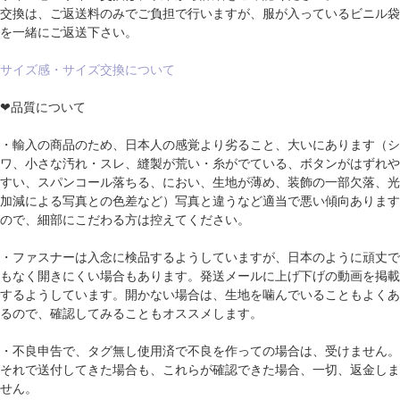
交換は、ご返送料のみでご負担で行いますが、服が入っているビニル袋
を一緒にご返送下さい。
サイズ感・サイズ交換について
❤品質について
・輸入の商品のため、日本人の感覚より劣ること、大いにあります（シ
ワ、小さな汚れ・スレ、縫製が荒い・糸がでている、ボタンがはずれや
すい、スパンコール落ちる、におい、生地が薄め、装飾の一部欠落、光
加減による写真との色差など）写真と違うなど適当で悪い傾向あります
ので、細部にこだわる方は控えてください。
・ファスナーは入念に検品するようしていますが、日本のように頑丈で
もなく開きにくい場合もあります。発送メールに上げ下げの動画を掲載
するようしています。開かない場合は、生地を噛んでいることもよくあ
るので、確認してみることもオススメします。
・不良申告で、タグ無し使用済で不良を作っての場合は、受けません。
それで送付してきた場合も、これらが確認できた場合、一切、返金しま
せん。