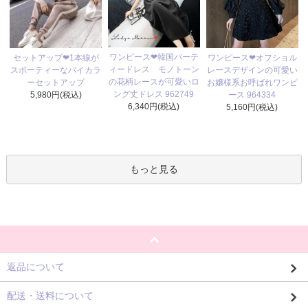
ワンピース❤韓国パーテ
セットアップ❤1本線が
ワンピース❤オフショル
ィードレス モノトーン
スポーティーなバイカラ
レースデザインの可愛い
の花柄レースが可愛いロ
ーセットアップ
お嬢様系お呼ばれワンピ
ング丈ドレス 962749
5,980円(税込)
ース 964334
6,340円(税込)
5,160円(税込)
もっと見る
返品について
配送・送料について