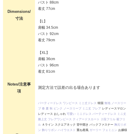
バスト 88cm
着丈 77cm
Dimensions/
寸法
【L】
肩幅 34.5cm
バスト 92cm
着丈 79cm
【XL】
肩幅 36cm
バスト 96cm
着丈 81cm
Notes/注意事
測定方法で誤差の出る場合あります
項
パーティードレス
ワンピース
ミニ丈ドレス
韓国
無地
ノースリー
ブ
春
夏
秋
ピンク
ノースリーブ
ミニ丈
フレア
レディースマロン
レディース おしゃれ
可愛い
ミニドレス
パーティードレス
ミニ丈
膝上丈
フレアワンピース
ティアードスカート
２段フリル
裾フリ
ル
Ａライン スクエアネック 背中開き バックファスナー
胸元リボ
ン
飾りリボン
ハイウエスト
重ね着風
ガーリー
フェミニン
お嬢様