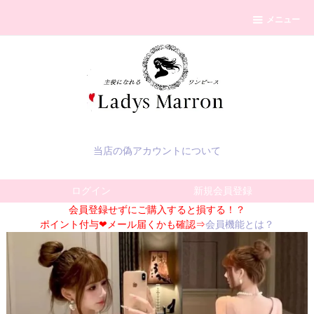
メニュー
当店の偽アカウントについて
ログイン
新規会員登録
会員登録せずにご購入すると損する！？
ポイント付与❤メール届くかも確認⇒
会員機能とは？