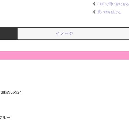
LINEで問い合わせ
買い物を続ける
イメージ
hdfks966924
ブルー