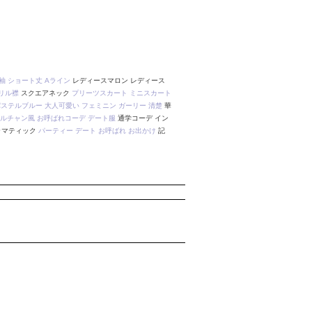
袖
ショート丈
Aライン
レディースマロン レディース
リル襟
スクエアネック
プリーツスカート
ミニスカート
パステルブルー
大人可愛い
フェミニン
ガーリー
清楚
華
ルチャン風
お呼ばれコーデ
デート服
通学コーデ イン
ラマティック
パーティー
デート
お呼ばれ
お出かけ
記