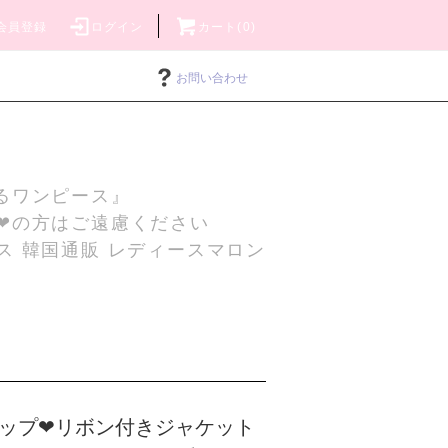
会員登録
ログイン
カート(0)
お問い合わせ
るワンピース』
❤の方はご遠慮ください
ス 韓国通販 レディースマロン
ップ❤リボン付きジャケット