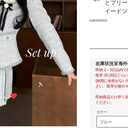
とプリー
イードツー
hdfks966924
在庫状況
👗海
即納:1～3日以内で
取寄:15-20日ぐ
(納期に余裕がな
さい。取寄せ後のキ
即納商品だけ早く
ください。
カラー