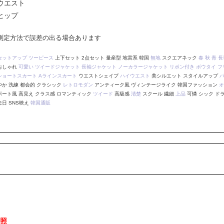
ウエスト
ヒップ
測定方法で誤差の出る場合あります
セットアップ
ツーピース
上下セット 2点セット 量産型 地雷系 韓国
無地
スクエアネック
春
秋
青
長
おしゃれ
可愛い
ツイードジャケット
長袖ジャケット
ノーカラージャケット
リボン付き
ボウタイ
フ
ショートスカート
Aラインスカート
ウエストシェイプ
ハイウエスト
美シルエット スタイルアップ
やか 洗練 都会的 クラシック
レトロモダン
アンティーク風 ヴィンテージライク 韓国ファッション
オ
ポート風 高見え クラス感 ロマンティック
ツイード
高級感
清楚
スクール 繊細
上品
可憐 シック ド
念日 SNS映え
韓国通販
照