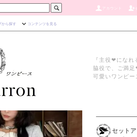
アカウント
プから探す
コンテンツを見る
『主役❤になれ
脇役で、ご満足
可愛いワンピー
セットア