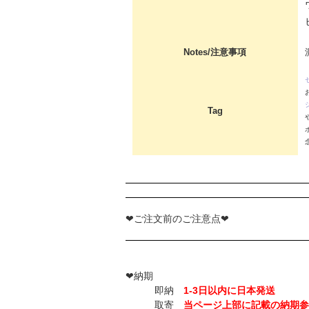
Notes/注意事項
Tag
❤ご注文前のご注意点❤
❤納期
即納
1-3日以内に日本発送
取寄
当ページ上部に記載の納期参