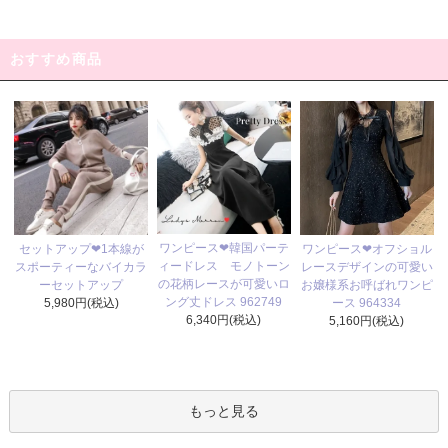
おすすめ商品
ワンピース❤韓国パーテ
セットアップ❤1本線が
ワンピース❤オフショル
ィードレス モノトーン
スポーティーなバイカラ
レースデザインの可愛い
の花柄レースが可愛いロ
ーセットアップ
お嬢様系お呼ばれワンピ
ング丈ドレス 962749
5,980円(税込)
ース 964334
6,340円(税込)
5,160円(税込)
もっと見る