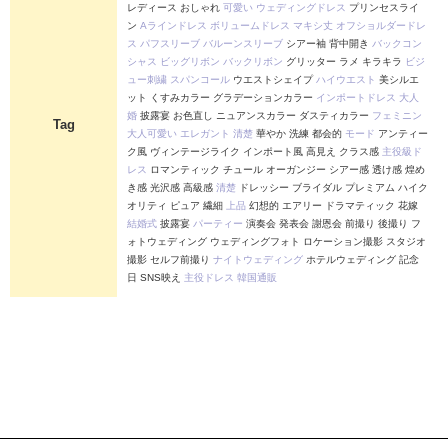
レディース おしゃれ
可愛い
ウェディングドレス
プリンセスライ
ン
Aラインドレス
ボリュームドレス
マキシ丈
オフショルダードレ
ス
パフスリーブ
バルーンスリーブ
シアー袖 背中開き
バックコン
シャス
ビッグリボン
バックリボン
グリッター ラメ キラキラ
ビジ
ュー刺繍
スパンコール
ウエストシェイプ
ハイウエスト
美シルエ
ット くすみカラー グラデーションカラー
インポートドレス
大人
婚
披露宴 お色直し ニュアンスカラー ダスティカラー
フェミニン
Tag
大人可愛い
エレガント
清楚
華やか 洗練 都会的
モード
アンティー
ク風 ヴィンテージライク インポート風 高見え クラス感
主役級ド
レス
ロマンティック チュール オーガンジー シアー感 透け感 煌め
き感 光沢感 高級感
清楚
ドレッシー ブライダル プレミアム ハイク
オリティ ピュア 繊細
上品
幻想的 エアリー ドラマティック 花嫁
結婚式
披露宴
パーティー
演奏会 発表会 謝恩会 前撮り 後撮り フ
ォトウェディング ウェディングフォト ロケーション撮影 スタジオ
撮影 セルフ前撮り
ナイトウェディング
ホテルウェディング 記念
日 SNS映え
主役ドレス
韓国通販