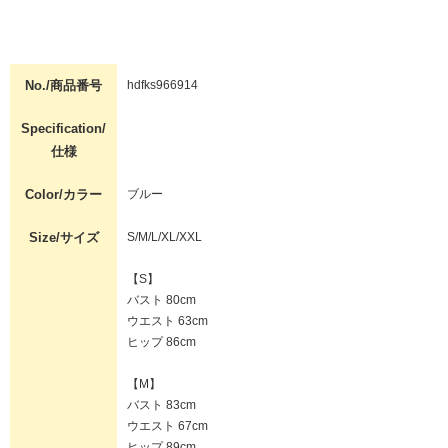
No./商品番号
hdfks966914
Specification/
仕様
Color/カラー
ブルー
Size/サイズ
S/M/L/XL/XXL
【S】
バスト 80cm
ウエスト 63cm
ヒップ 86cm
【M】
バスト 83cm
ウエスト 67cm
ヒップ 89cm