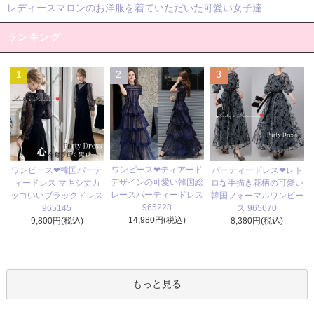
レディースマロンのお洋服を着ていただいた可愛い女子達
ランキング
1
2
3
ワンピース❤ティアード
ワンピース❤韓国パーテ
パーティードレス❤レト
デザインの可愛い韓国総
ィードレス マキシ丈カ
ロな手描き花柄の可愛い
レースパーティードレス
ッコいいブラックドレス
韓国フォーマルワンピー
965228
965145
ス 965670
14,980円(税込)
9,800円(税込)
8,380円(税込)
もっと見る