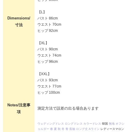
【L】
Dimensions/
バスト 86cm
ウエスト 70cm
寸法
ヒップ 92cm
【XL】
バスト 90cm
ウエスト 74cm
ヒップ 96cm
【XXL】
バスト 93cm
ウエスト 77cm
ヒップ 100cm
Notes/注意事
測定方法で誤差の出る場合あります
項
ウェディングドレス
ロングドレス
カラードレス
韓国
無地
オフシ
ョルダー
春
夏
秋
冬
青
長袖
ロング丈
Aライン
レディースマロン