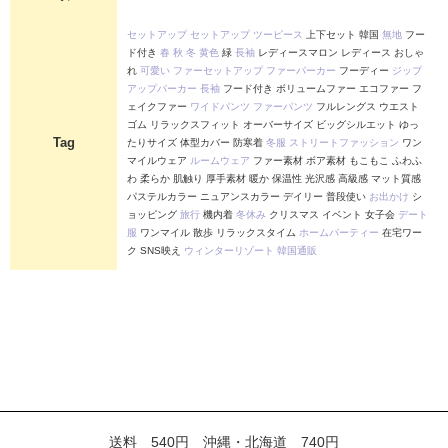
セットアップ
セットアップ
ツーピース
上下セット 韓国
無地
フー
ド付き
春
秋
冬
黄色
緑
長袖
レディースマロン レディース おしゃ
れ
可愛い
ファーセットアップ
ファーパーカー
フーディー
ジップ
アップパーカー
長袖
フード付き ボリュームファー エコファー フ
ェイクファー
ワイドパンツ
ファーパンツ
フルレングス ウエスト
ゴム リラックスフィット オーバーサイズ ビッグシルエット ゆっ
Tag
たりサイズ 体型カバー 防寒着
冬服
ストリートファッション
ワン
マイルウェア
ルームウェア
ファー素材 ボア素材 もこもこ ふわふ
わ 柔らか 肌触り 厚手素材 暖か 保温性 光沢感 高級感 マット質感
パステルカラー ニュアンスカラー デイリー 普段使い
お出かけ
シ
ョッピング
旅行
機内着
冬休み
クリスマス イベント 女子会
デート
服
ワンマイル 散歩 リラックスタイム
ホームパーティー
在宅ワー
ク SNS映え
ウィンターリゾート
韓国通販
送料 540円 沖縄・北海道 740円