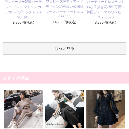
ワンピース❤ティアード
ワンピース❤韓国パーテ
パーティードレス❤レト
デザインの可愛い韓国総
ィードレス マキシ丈カ
ロな手描き花柄の可愛い
レースパーティードレス
ッコいいブラックドレス
韓国フォーマルワンピー
965228
965145
ス 965670
14,980円(税込)
9,800円(税込)
8,380円(税込)
もっと見る
おすすめ商品