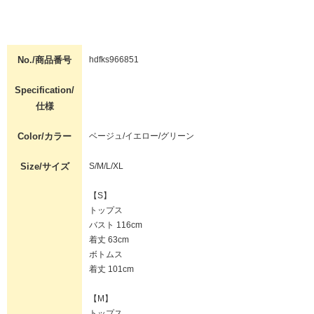
No./商品番号
hdfks966851
Specification/
仕様
Color/カラー
ベージュ/イエロー/グリーン
Size/サイズ
S/M/L/XL
【S】
トップス
バスト 116cm
着丈 63cm
ボトムス
着丈 101cm
【M】
トップス