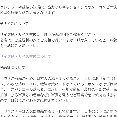
クレジットや後払い決済は、当方からキャンセルしますが、コンビニ決
済は銀行振り込み返金となります
❤サイズについて
サイズ感・サイズ交換は、以下から詳細をご確認ください。
交換は、ご返送料のみでご負担で行いますが、服が入っているビニル袋
を一緒にご返送下さい。
サイズ感・サイズ交換について
❤品質について
・輸入の商品のため、日本人の感覚より劣ること、大いにあります（シ
ワ、小さな汚れ・スレ、縫製が荒い・糸がでている、ボタンがはずれや
すい、スパンコール落ちる、におい、生地が薄め、装飾の一部欠落、光
加減による写真との色差など）写真と違うなど適当で悪い傾向あります
ので、細部にこだわる方は控えてください。
・ファスナーは入念に検品するようしていますが、日本のように頑丈で
もなく開きにくい場合もあります。発送メールに上げ下げの動画を掲載