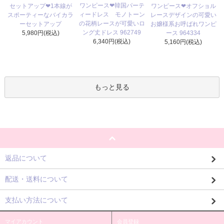
ワンピース❤韓国パーテ
セットアップ❤1本線が
ワンピース❤オフショル
ィードレス モノトーン
スポーティーなバイカラ
レースデザインの可愛い
の花柄レースが可愛いロ
ーセットアップ
お嬢様系お呼ばれワンピ
ング丈ドレス 962749
5,980円(税込)
ース 964334
6,340円(税込)
5,160円(税込)
もっと見る
返品について
配送・送料について
支払い方法について
マイアカウント
会員登録