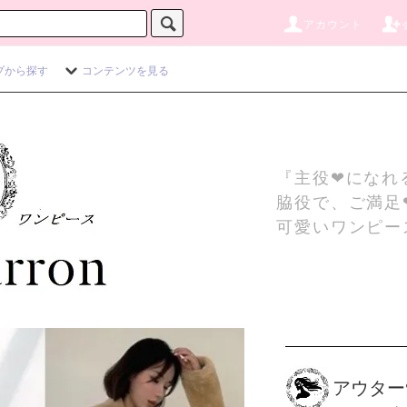
アカウント
プから探す
コンテンツを見る
『主役❤になれ
脇役で、ご満足
可愛いワンピー
アウター