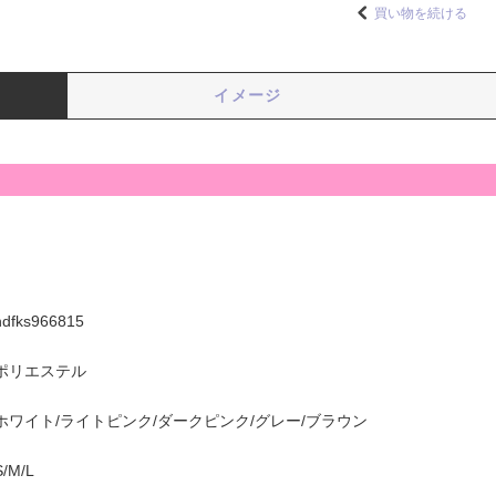
買い物を続ける
イメージ
hdfks966815
ポリエステル
ホワイト/ライトピンク/ダークピンク/グレー/ブラウン
S/M/L