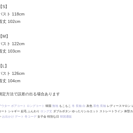
【S】
バスト 118cm
着丈 102cm
【M】
バスト 122cm
着丈 103cm
【L】
バスト 126cm
着丈 104cm
測定方法で誤差の出る場合あります
アウター
ボアコート
ロングコート
韓国
無地
もこもこ
冬
長袖
白
灰色
茶色
長袖
レディースマロン 
コート シャギー 起毛 ふんわり
ロング丈
ダブルボタン ゆったりシルエット ストレートライン 体型
か
お出かけ
デート
冬コーデ
女子会 特別な日
韓国通販