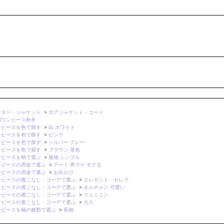
ウター・ジャケット
>
ボアジャケット・コート
国ワンピース秋冬
ンピースを色で探す
>
白 ホワイト
ンピースを色で探す
>
ピンク
ンピースを色で探す
>
シルバー グレー
ンピースを色で探す
>
ブラウン 茶色
ンピースを柄で選ぶ
>
無地 シンプル
ンピースの用途で選ぶ
>
デート 男ウケ モテる
ンピースの用途で選ぶ
>
お出かけ
ンピースの着こなし・コーデで選ぶ
>
エレガント セレブ
ンピースの着こなし・コーデで選ぶ
>
オルチャン 可愛い
ンピースの着こなし・コーデで選ぶ
>
フェミニン
ンピースの着こなし・コーデで選ぶ
>
大人
ンピースを袖の種類で選ぶ
>
長袖