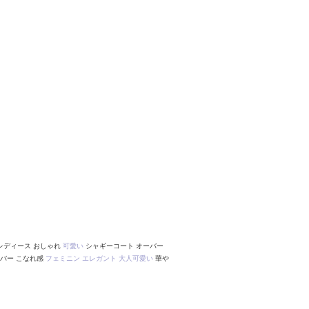
レディース おしゃれ
可愛い
シャギーコート オーバー
カバー こなれ感
フェミニン
エレガント
大人可愛い
華や