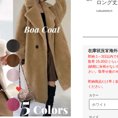
ロング丈ボ
hdfks966815
在庫状況
👗海
即納:1～3日以内で
取寄:15-20日ぐ
(納期に余裕がな
さい。取寄せ後のキ
即納商品だけ早く
ください。
カラー
サイズ