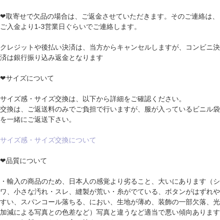
❤取寄せで欠品の場合は、ご返金させていただきます。そのご連絡は、
ご入金より1-3営業日ぐらいでご連絡します。
クレジットや後払い決済は、当方からキャンセルしますが、コンビニ決
済は銀行振り込み返金となります
❤サイズについて
サイズ感・サイズ交換は、以下から詳細をご確認ください。
交換は、ご返送料のみでご負担で行いますが、服が入っているビニル袋
を一緒にご返送下さい。
サイズ感・サイズ交換について
❤品質について
・輸入の商品のため、日本人の感覚より劣ること、大いにあります（シ
ワ、小さな汚れ・スレ、縫製が荒い・糸がでている、ボタンがはずれや
すい、スパンコール落ちる、におい、生地が薄め、装飾の一部欠落、光
加減による写真との色差など）写真と違うなど適当で悪い傾向あります