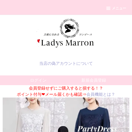
メニュー
当店の偽アカウントについて
ログイン
新規会員登録
会員登録せずにご購入すると損する！？
ポイント付与❤メール届くかも確認⇒
会員機能とは？