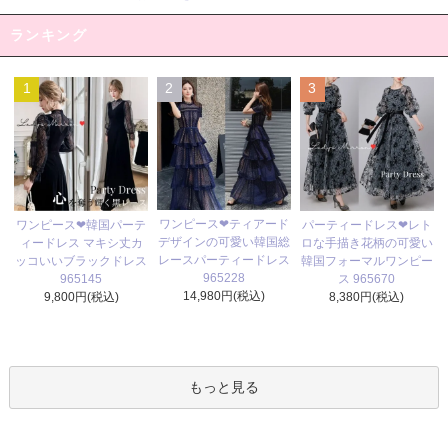
ランキング
1
2
3
ワンピース❤ティアード
ワンピース❤韓国パーテ
パーティードレス❤レト
デザインの可愛い韓国総
ィードレス マキシ丈カ
ロな手描き花柄の可愛い
レースパーティードレス
ッコいいブラックドレス
韓国フォーマルワンピー
965228
965145
ス 965670
14,980円(税込)
9,800円(税込)
8,380円(税込)
もっと見る