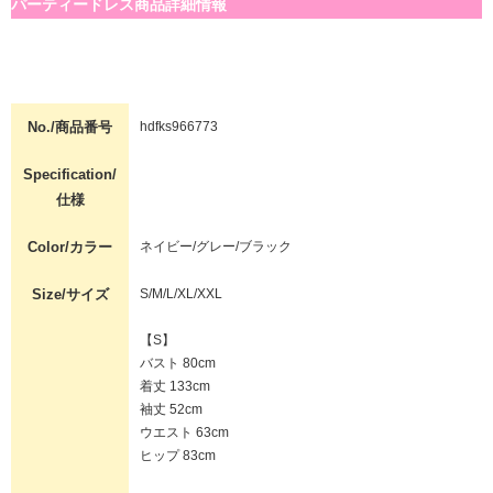
パーティードレス商品詳細情報
No./商品番号
hdfks966773
Specification/
仕様
Color/カラー
ネイビー/グレー/ブラック
Size/サイズ
S/M/L/XL/XXL
【S】
バスト 80cm
着丈 133cm
袖丈 52cm
ウエスト 63cm
ヒップ 83cm