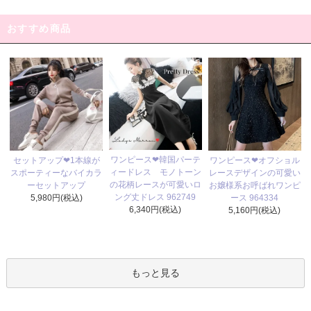
おすすめ商品
ワンピース❤韓国パーテ
セットアップ❤1本線が
ワンピース❤オフショル
ィードレス モノトーン
スポーティーなバイカラ
レースデザインの可愛い
の花柄レースが可愛いロ
ーセットアップ
お嬢様系お呼ばれワンピ
ング丈ドレス 962749
5,980円(税込)
ース 964334
6,340円(税込)
5,160円(税込)
もっと見る