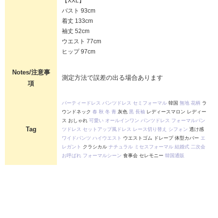
【XXL】
バスト 93cm
着丈 133cm
袖丈 52cm
ウエスト 77cm
ヒップ 97cm
Notes/注意事
測定方法で誤差の出る場合あります
項
パーティードレス
パンツドレス
セミフォーマル
韓国
無地
花柄
ラ
ウンドネック
春
秋
冬
青
灰色
黒
長袖
レディースマロン レディー
ス おしゃれ
可愛い
オールインワン
パンツドレス
フォーマルパン
Tag
ツドレス
セットアップ風ドレス
レース切り替え
シフォン
透け感
ワイドパンツ
ハイウエスト
ウエストゴム ドレープ 体型カバー
エ
レガント
クラシカル
ナチュラル
ミセスフォーマル
結婚式
二次会
お呼ばれ
フォーマルシーン
食事会 セレモニー
韓国通販