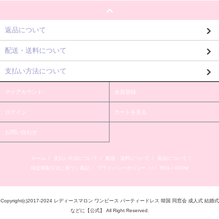
返品について
配送・送料について
支払い方法について
マイアカウント
会員登録
ログイン
カートを見る
お問い合わせ
ホーム
/
支払い方法について
/
配送・送料について
/
返品について
/
特定商取引法に基づく表記
/
プライバシーポリシー
/ / /
RSS
/
ATOM
Copyright(c)2017-2024 レディースマロン ワンピース パーティードレス 韓国 同窓会 成人式 結婚式
などに【公式】 All Right Reserved.