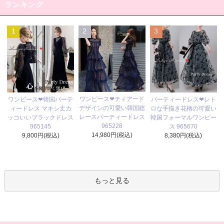
ランキング
1
2
3
ワンピース❤ティアード
ワンピース❤韓国パーテ
パーティードレス❤レト
デザインの可愛い韓国総
ィードレス マキシ丈カ
ロな手描き花柄の可愛い
レースパーティードレス
ッコいいブラックドレス
韓国フォーマルワンピー
965228
965145
ス 965670
14,980円(税込)
9,800円(税込)
8,380円(税込)
もっと見る