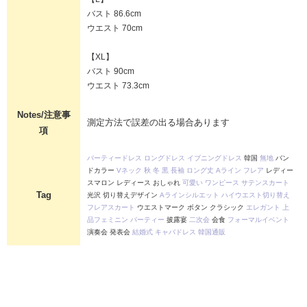
バスト 86.6cm
ウエスト 70cm
【XL】
バスト 90cm
ウエスト 73.3cm
Notes/注意事
測定方法で誤差の出る場合あります
項
パーティードレス
ロングドレス
イブニングドレス
韓国
無地
バン
ドカラー
Vネック
秋
冬
黒
長袖
ロング丈
Aライン
フレア
レディー
スマロン レディース おしゃれ
可愛い
ワンピース
サテンスカート
Tag
光沢 切り替えデザイン
Aラインシルエット
ハイウエスト切り替え
フレアスカート
ウエストマーク ボタン クラシック
エレガント
上
品フェミニン
パーティー
披露宴
二次会
会食
フォーマルイベント
演奏会 発表会
結婚式
キャバドレス
韓国通販