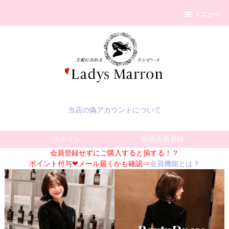
メニュー
当店の偽アカウントについて
ログイン
新規会員登録
会員登録せずにご購入すると損する！？
ポイント付与❤メール届くかも確認⇒
会員機能とは？