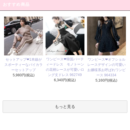
おすすめ商品
ワンピース❤韓国パーテ
セットアップ❤1本線が
ワンピース❤オフショル
ィードレス モノトーン
スポーティーなバイカラ
レースデザインの可愛い
の花柄レースが可愛いロ
ーセットアップ
お嬢様系お呼ばれワンピ
ング丈ドレス 962749
5,980円(税込)
ース 964334
6,340円(税込)
5,160円(税込)
もっと見る