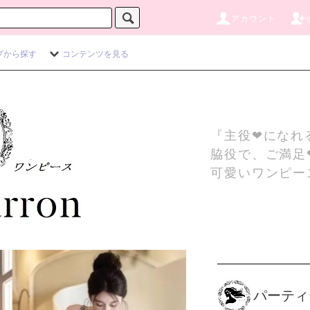
アカウント
プから探す
コンテンツを見る
『主役❤になれ
脇役で、ご満足
可愛いワンピー
パーティ