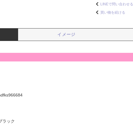
LINEで問い合わせ
買い物を続ける
イメージ
hdfks966684
ブラック