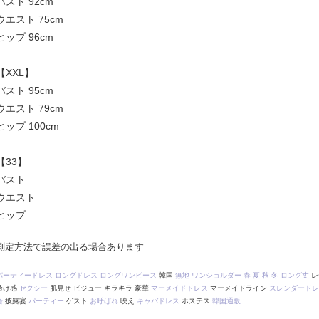
バスト 92cm
ウエスト 75cm
ヒップ 96cm
【XXL】
バスト 95cm
ウエスト 79cm
ヒップ 100cm
【33】
バスト
ウエスト
ヒップ
測定方法で誤差の出る場合あります
パーティードレス
ロングドレス
ロングワンピース
韓国
無地
ワンショルダー
春
夏
秋
冬
ロング丈
レ
透け感
セクシー
肌見せ ビジュー キラキラ 豪華
マーメイドドレス
マーメイドライン
スレンダードレ
会
披露宴
パーティー
ゲスト
お呼ばれ
映え
キャバドレス
ホステス
韓国通販