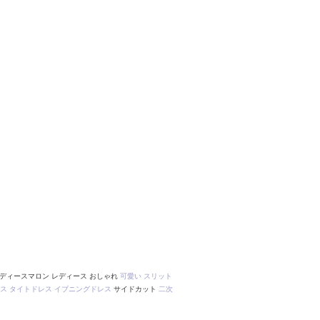
ディースマロン レディース おしゃれ
可愛い
スリット
ス
タイトドレス
イブニングドレス
サイドカット
二次