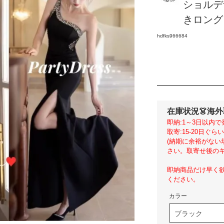
ショルデ
きロングド
hdfks966684
在庫状況
👗海
即納:1～3日以内で
取寄:15-20日ぐ
(納期に余裕がな
さい。取寄せ後のキ
即納商品だけ早く
ください。
カラー