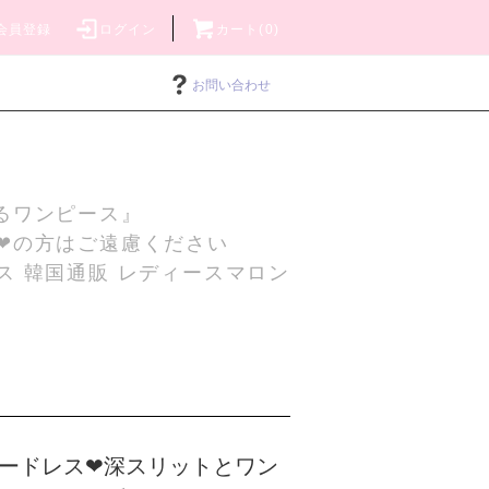
会員登録
ログイン
カート(0)
お問い合わせ
るワンピース』
❤の方はご遠慮ください
ス 韓国通販 レディースマロン
ードレス❤深スリットとワン