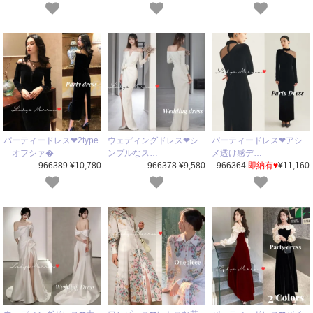
パーティードレス❤2type
ウェディングドレス❤シ
パーティードレス❤アシ
オフシァ�
ンプルなス…
メ透け感デ…
966389 ¥10,780
966378 ¥9,580
966364
即納有♥
¥11,160