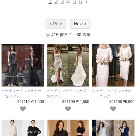
1
2
3
4
5
6
7
< Prev
Next >
415
1
60
全
商品
-
表示
パーティードレス❤モー
ウェディングドレス❤深
ウェディングドレス❤ボ
ドなペプラ…
めのスリッ…
ートネック…
967116 ¥11,500
967109 ¥11,800
967108 ¥9,800