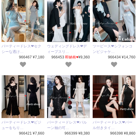
パーティードレス❤セク
ウェディングドレス❤デ
ツーピース❤シフォンコ
シーな透け…
ィープスリ…
ンビジャケ…
966467 ¥7,180
966453
即納有♥
¥9,360
966434 ¥14,760
パーティードレス❤ビジ
パーティードレス❤バル
パーティードレス❤パー
ューをちり…
ーン袖の可…
ル付きタイ…
966421 ¥7,660
966399 ¥8,380
966398 ¥8,860