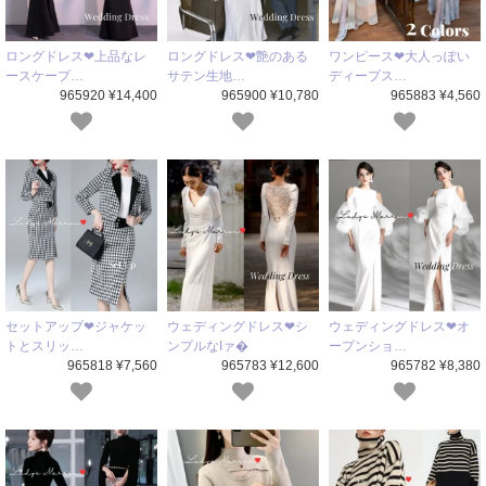
ロングドレス❤上品なレ
ロングドレス❤艶のある
ワンピース❤大人っぽい
ースケープ…
サテン生地…
ディープス…
965920 ¥14,400
965900 ¥10,780
965883 ¥4,560
セットアップ❤ジャケッ
ウェディングドレス❤シ
ウェディングドレス❤オ
トとスリッ…
ンプルなIァ�
ープンショ…
965818 ¥7,560
965783 ¥12,600
965782 ¥8,380