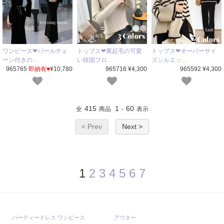
ワンピース❤パールチェ
トップス❤裏起毛の可愛
トップス❤オーバーサイ
ーン付きの…
い韓国フロ…
ズシルエッ…
965765
即納有♥
¥10,780
965716 ¥4,300
965592 ¥4,300
415
1
60
全
商品
-
表示
< Prev
Next >
1
2
3
4
5
6
7
パーティードレス ワンピース
アウター