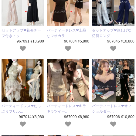
セットアップ❤花モチー
パーティードレス❤上品
セットアップ❤涼しげな
フ付きトッ…
なマオカラ…
切替ロング…
967091 ¥13,980
967084 ¥5,800
967045 ¥10,800
パーティードレス❤たっ
パーティードレス❤キラ
パーティードレス❤オフ
ぷりフリル…
キラツイー…
ショルダー…
967014 ¥8,980
967009 ¥8,980
967006 ¥10,800