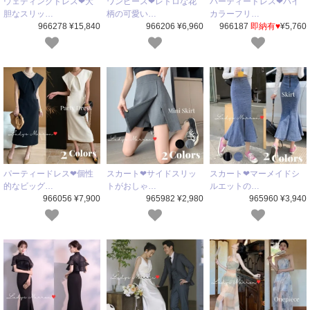
ウェディングドレス❤大
ワンピース❤レトロな花
パーティードレス❤バイ
胆なスリッ…
柄の可愛い…
カラーフリ…
966278 ¥15,840
966206 ¥6,960
966187
即納有♥
¥5,760
パーティードレス❤個性
スカート❤サイドスリッ
スカート❤マーメイドシ
的なビッグ…
トがおしゃ…
ルエットの…
966056 ¥7,900
965982 ¥2,980
965960 ¥3,940