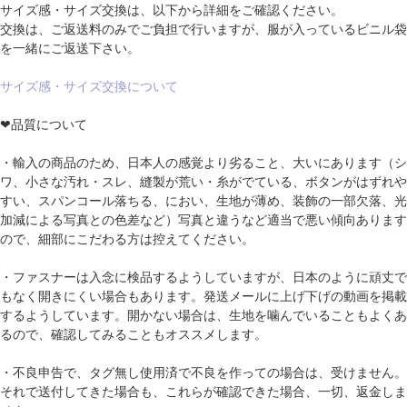
サイズ感・サイズ交換は、以下から詳細をご確認ください。
交換は、ご返送料のみでご負担で行いますが、服が入っているビニル袋
を一緒にご返送下さい。
サイズ感・サイズ交換について
❤品質について
・輸入の商品のため、日本人の感覚より劣ること、大いにあります（シ
ワ、小さな汚れ・スレ、縫製が荒い・糸がでている、ボタンがはずれや
すい、スパンコール落ちる、におい、生地が薄め、装飾の一部欠落、光
加減による写真との色差など）写真と違うなど適当で悪い傾向あります
ので、細部にこだわる方は控えてください。
・ファスナーは入念に検品するようしていますが、日本のように頑丈で
もなく開きにくい場合もあります。発送メールに上げ下げの動画を掲載
するようしています。開かない場合は、生地を噛んでいることもよくあ
るので、確認してみることもオススメします。
・不良申告で、タグ無し使用済で不良を作っての場合は、受けません。
それで送付してきた場合も、これらが確認できた場合、一切、返金しま