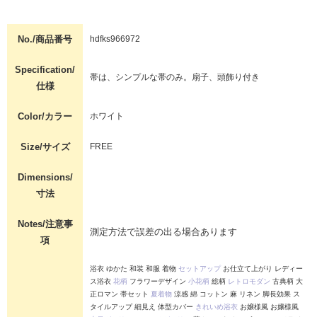
No./商品番号
hdfks966972
Specification/
帯は、シンプルな帯のみ。扇子、頭飾り付き
仕様
Color/カラー
ホワイト
Size/サイズ
FREE
Dimensions/
寸法
Notes/注意事
測定方法で誤差の出る場合あります
項
浴衣 ゆかた 和装 和服 着物
セットアップ
お仕立て上がり レディー
ス浴衣
花柄
フラワーデザイン
小花柄
総柄
レトロモダン
古典柄 大
正ロマン 帯セット
夏着物
涼感 綿 コットン 麻 リネン 脚長効果 ス
タイルアップ 細見え 体型カバー
きれいめ浴衣
お嬢様風 お嬢様風