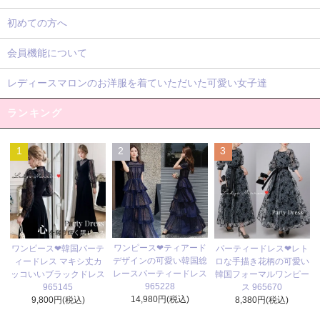
初めての方へ
会員機能について
レディースマロンのお洋服を着ていただいた可愛い女子達
ランキング
1
2
3
ワンピース❤ティアード
ワンピース❤韓国パーテ
パーティードレス❤レト
デザインの可愛い韓国総
ィードレス マキシ丈カ
ロな手描き花柄の可愛い
レースパーティードレス
ッコいいブラックドレス
韓国フォーマルワンピー
965228
965145
ス 965670
14,980円(税込)
9,800円(税込)
8,380円(税込)