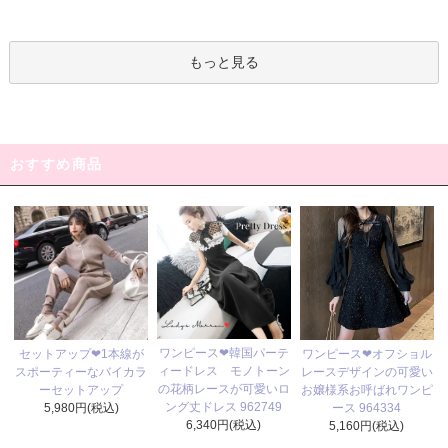
もっと見る
おすすめ商品
ワンピース❤韓国パーテ
セットアップ❤1本線が
ワンピース❤オフショル
ィードレス モノトーン
スポーティーなバイカラ
レースデザインの可愛い
の花柄レースが可愛いロ
ーセットアップ
お嬢様系お呼ばれワンピ
ング丈ドレス 962749
5,980円(税込)
ース 964334
6,340円(税込)
5,160円(税込)