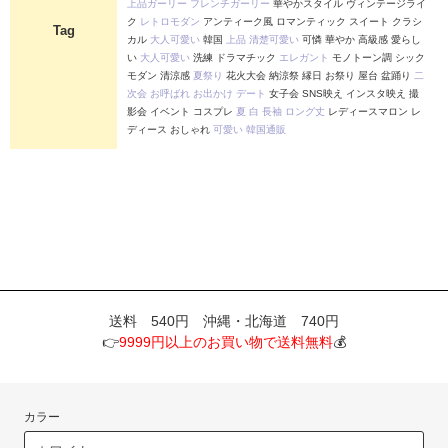
上品ガーリー
フレンチガーリー
華やかスタイル ヴィンテージライ
ク
レトロモダン
アンティーク風 ロマンティック スイート クラシ
Tag
カル
大人可愛い
韓国
上品
清楚可愛い
可憐 華やか 高級感 愛らし
い
大人可愛い
洗練 ドラマチック
エレガント
モノトーン調 シック
モダン 清涼感
夏祭り
花火大会 納涼祭 縁日 お祭り 屋台 盆踊り
二
次会
お呼ばれ
お出かけ
デート
女子会 SNS映え インスタ映え 撮
影会 イベント コスプレ
夏
白
長袖
ロング丈
レディースマロン レ
ディース おしゃれ
可愛い
韓国通販
送料 540円 沖縄・北海道 740円
👉
9999円以上のお買い物で送料無料
💰
カラー