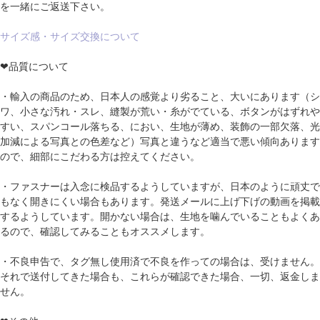
を一緒にご返送下さい。
サイズ感・サイズ交換について
❤品質について
・輸入の商品のため、日本人の感覚より劣ること、大いにあります（シ
ワ、小さな汚れ・スレ、縫製が荒い・糸がでている、ボタンがはずれや
すい、スパンコール落ちる、におい、生地が薄め、装飾の一部欠落、光
加減による写真との色差など）写真と違うなど適当で悪い傾向あります
ので、細部にこだわる方は控えてください。
・ファスナーは入念に検品するようしていますが、日本のように頑丈で
もなく開きにくい場合もあります。発送メールに上げ下げの動画を掲載
するようしています。開かない場合は、生地を噛んでいることもよくあ
るので、確認してみることもオススメします。
・不良申告で、タグ無し使用済で不良を作っての場合は、受けません。
それで送付してきた場合も、これらが確認できた場合、一切、返金しま
せん。