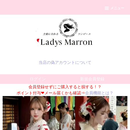
メニュー
当店の偽アカウントについて
ログイン
新規会員登録
会員登録せずにご購入すると損する！？
ポイント付与❤メール届くかも確認⇒
会員機能とは？