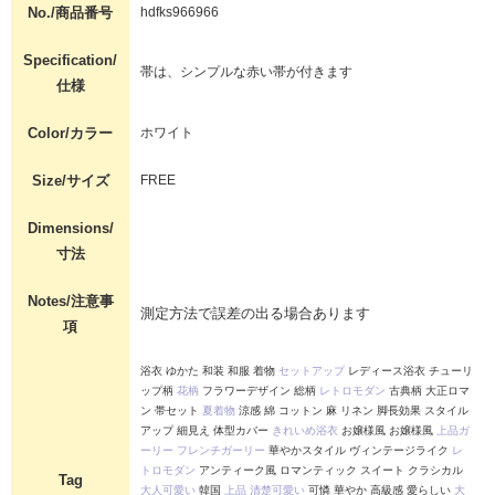
No./商品番号
hdfks966966
Specification/
帯は、シンプルな赤い帯が付きます
仕様
Color/カラー
ホワイト
Size/サイズ
FREE
Dimensions/
寸法
Notes/注意事
測定方法で誤差の出る場合あります
項
浴衣 ゆかた 和装 和服 着物
セットアップ
レディース浴衣 チューリ
ップ柄
花柄
フラワーデザイン 総柄
レトロモダン
古典柄 大正ロマ
ン 帯セット
夏着物
涼感 綿 コットン 麻 リネン 脚長効果 スタイル
アップ 細見え 体型カバー
きれいめ浴衣
お嬢様風 お嬢様風
上品ガ
ーリー
フレンチガーリー
華やかスタイル ヴィンテージライク
レ
トロモダン
アンティーク風 ロマンティック スイート クラシカル
Tag
大人可愛い
韓国
上品
清楚可愛い
可憐 華やか 高級感 愛らしい
大