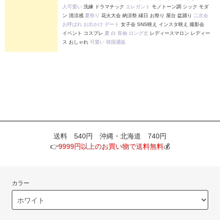
人可愛い
洗練 ドラマチック
エレガント
モノトーン調 シック モダ
ン 清涼感
夏祭り
花火大会 納涼祭 縁日 お祭り 屋台 盆踊り
二次会
お呼ばれ
お出かけ
デート
女子会 SNS映え インスタ映え 撮影会
イベント コスプレ
夏
白
長袖
ロング丈
レディースマロン レディー
ス おしゃれ
可愛い
韓国通販
送料 540円 沖縄・北海道 740円
👉
9999円以上のお買い物で送料無料
💰
カラー