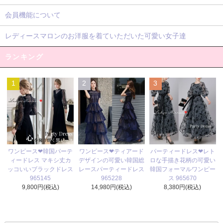
会員機能について
レディースマロンのお洋服を着ていただいた可愛い女子達
ランキング
1
2
3
ワンピース❤ティアード
ワンピース❤韓国パーテ
パーティードレス❤レト
デザインの可愛い韓国総
ィードレス マキシ丈カ
ロな手描き花柄の可愛い
レースパーティードレス
ッコいいブラックドレス
韓国フォーマルワンピー
965228
965145
ス 965670
14,980円(税込)
9,800円(税込)
8,380円(税込)