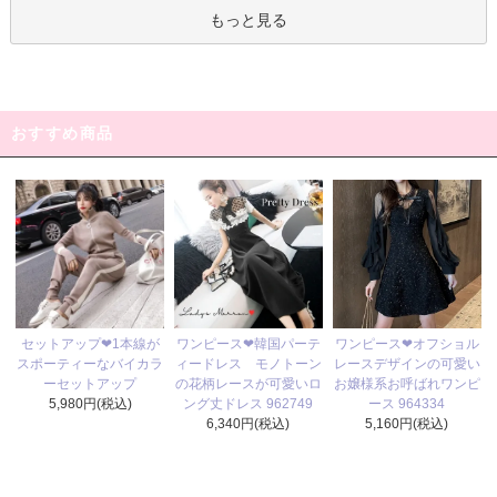
もっと見る
おすすめ商品
ワンピース❤韓国パーテ
セットアップ❤1本線が
ワンピース❤オフショル
ィードレス モノトーン
スポーティーなバイカラ
レースデザインの可愛い
の花柄レースが可愛いロ
ーセットアップ
お嬢様系お呼ばれワンピ
ング丈ドレス 962749
5,980円(税込)
ース 964334
6,340円(税込)
5,160円(税込)