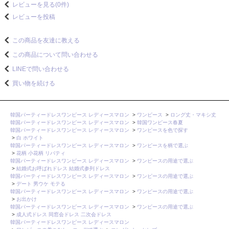
レビューを見る(0件)
レビューを投稿
この商品を友達に教える
この商品について問い合わせる
LINEで問い合わせる
買い物を続ける
韓国パーティードレスワンピース レディースマロン
>
ワンピース
>
ロング丈・マキシ丈
韓国パーティードレスワンピース レディースマロン
>
韓国ワンピース春夏
韓国パーティードレスワンピース レディースマロン
>
ワンピースを色で探す
>
白 ホワイト
韓国パーティードレスワンピース レディースマロン
>
ワンピースを柄で選ぶ
>
花柄 小花柄 リバティ
韓国パーティードレスワンピース レディースマロン
>
ワンピースの用途で選ぶ
>
結婚式お呼ばれドレス 結婚式参列ドレス
韓国パーティードレスワンピース レディースマロン
>
ワンピースの用途で選ぶ
>
デート 男ウケ モテる
韓国パーティードレスワンピース レディースマロン
>
ワンピースの用途で選ぶ
>
お出かけ
韓国パーティードレスワンピース レディースマロン
>
ワンピースの用途で選ぶ
>
成人式ドレス 同窓会ドレス 二次会ドレス
韓国パーティードレスワンピース レディースマロン