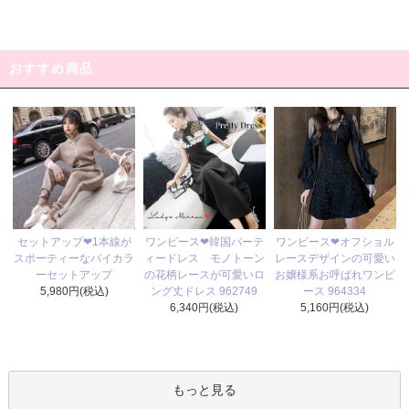
おすすめ商品
ワンピース❤韓国パーテ
セットアップ❤1本線が
ワンピース❤オフショル
ィードレス モノトーン
スポーティーなバイカラ
レースデザインの可愛い
の花柄レースが可愛いロ
ーセットアップ
お嬢様系お呼ばれワンピ
ング丈ドレス 962749
5,980円(税込)
ース 964334
6,340円(税込)
5,160円(税込)
もっと見る