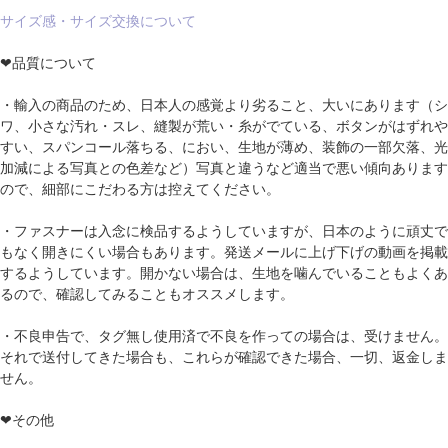
サイズ感・サイズ交換について
❤品質について
・輸入の商品のため、日本人の感覚より劣ること、大いにあります（シ
ワ、小さな汚れ・スレ、縫製が荒い・糸がでている、ボタンがはずれや
すい、スパンコール落ちる、におい、生地が薄め、装飾の一部欠落、光
加減による写真との色差など）写真と違うなど適当で悪い傾向あります
ので、細部にこだわる方は控えてください。
・ファスナーは入念に検品するようしていますが、日本のように頑丈で
もなく開きにくい場合もあります。発送メールに上げ下げの動画を掲載
するようしています。開かない場合は、生地を噛んでいることもよくあ
るので、確認してみることもオススメします。
・不良申告で、タグ無し使用済で不良を作っての場合は、受けません。
それで送付してきた場合も、これらが確認できた場合、一切、返金しま
せん。
❤その他