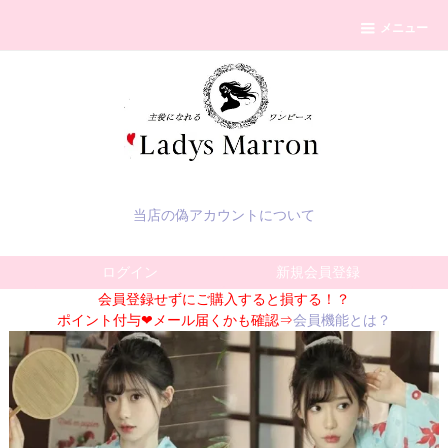
メニュー
当店の偽アカウントについて
ログイン
新規会員登録
会員登録せずにご購入すると損する！？
ポイント付与❤メール届くかも確認⇒
会員機能とは？