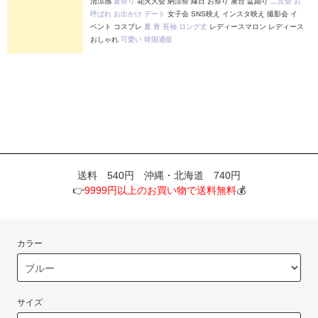
清涼感
夏祭り
花火大会 納涼祭 縁日 お祭り 屋台 盆踊り
二次会
お
呼ばれ
お出かけ
デート
女子会 SNS映え インスタ映え 撮影会 イ
ベント コスプレ
夏
青
長袖
ロング丈
レディースマロン レディース
おしゃれ
可愛い
韓国通販
送料 540円 沖縄・北海道 740円
👉
9999円以上のお買い物で送料無料
💰
カラー
サイズ