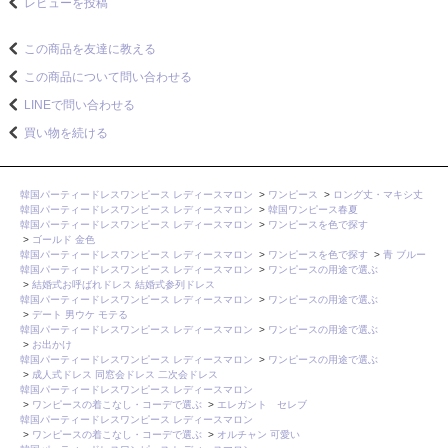
レビューを投稿
この商品を友達に教える
この商品について問い合わせる
LINEで問い合わせる
買い物を続ける
韓国パーティードレスワンピース レディースマロン
>
ワンピース
>
ロング丈・マキシ丈
韓国パーティードレスワンピース レディースマロン
>
韓国ワンピース春夏
韓国パーティードレスワンピース レディースマロン
>
ワンピースを色で探す
>
ゴールド 金色
韓国パーティードレスワンピース レディースマロン
>
ワンピースを色で探す
>
青 ブルー
韓国パーティードレスワンピース レディースマロン
>
ワンピースの用途で選ぶ
>
結婚式お呼ばれドレス 結婚式参列ドレス
韓国パーティードレスワンピース レディースマロン
>
ワンピースの用途で選ぶ
>
デート 男ウケ モテる
韓国パーティードレスワンピース レディースマロン
>
ワンピースの用途で選ぶ
>
お出かけ
韓国パーティードレスワンピース レディースマロン
>
ワンピースの用途で選ぶ
>
成人式ドレス 同窓会ドレス 二次会ドレス
韓国パーティードレスワンピース レディースマロン
>
ワンピースの着こなし・コーデで選ぶ
>
エレガント セレブ
韓国パーティードレスワンピース レディースマロン
>
ワンピースの着こなし・コーデで選ぶ
>
オルチャン 可愛い