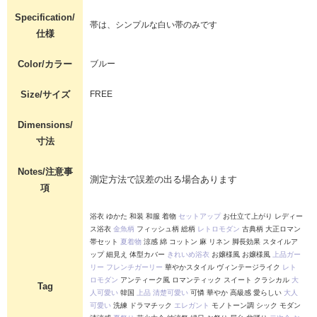
Specification/
帯は、シンプルな白い帯のみです
仕様
Color/カラー
ブルー
Size/サイズ
FREE
Dimensions/
寸法
Notes/注意事
測定方法で誤差の出る場合あります
項
浴衣 ゆかた 和装 和服 着物
セットアップ
お仕立て上がり レディー
ス浴衣
金魚柄
フィッシュ柄 総柄
レトロモダン
古典柄 大正ロマン
帯セット
夏着物
涼感 綿 コットン 麻 リネン 脚長効果 スタイルア
ップ 細見え 体型カバー
きれいめ浴衣
お嬢様風 お嬢様風
上品ガー
リー
フレンチガーリー
華やかスタイル ヴィンテージライク
レト
ロモダン
アンティーク風 ロマンティック スイート クラシカル
大
Tag
人可愛い
韓国
上品
清楚可愛い
可憐 華やか 高級感 愛らしい
大人
可愛い
洗練 ドラマチック
エレガント
モノトーン調 シック モダン