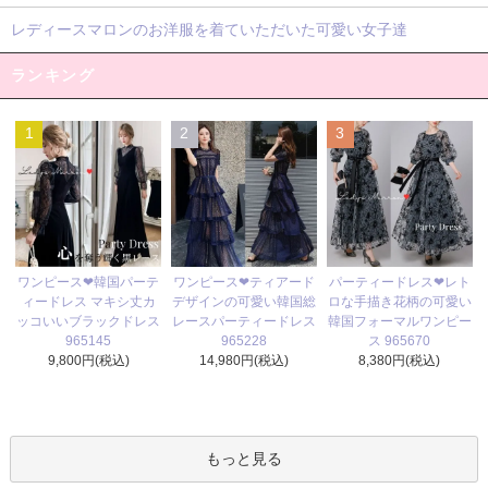
レディースマロンのお洋服を着ていただいた可愛い女子達
ランキング
1
2
3
ワンピース❤ティアード
ワンピース❤韓国パーテ
パーティードレス❤レト
デザインの可愛い韓国総
ィードレス マキシ丈カ
ロな手描き花柄の可愛い
レースパーティードレス
ッコいいブラックドレス
韓国フォーマルワンピー
965228
965145
ス 965670
14,980円(税込)
9,800円(税込)
8,380円(税込)
もっと見る