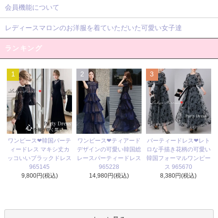
会員機能について
レディースマロンのお洋服を着ていただいた可愛い女子達
ランキング
1
2
3
ワンピース❤ティアード
ワンピース❤韓国パーテ
パーティードレス❤レト
デザインの可愛い韓国総
ィードレス マキシ丈カ
ロな手描き花柄の可愛い
レースパーティードレス
ッコいいブラックドレス
韓国フォーマルワンピー
965228
965145
ス 965670
14,980円(税込)
9,800円(税込)
8,380円(税込)