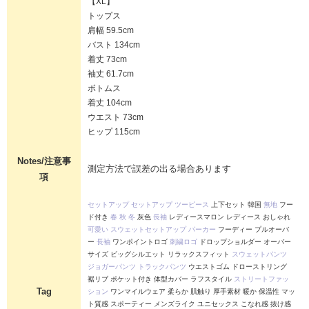
【XL】
トップス
肩幅 59.5cm
バスト 134cm
着丈 73cm
袖丈 61.7cm
ボトムス
着丈 104cm
ウエスト 73cm
ヒップ 115cm
Notes/注意事
測定方法で誤差の出る場合あります
項
セットアップ
セットアップ
ツーピース
上下セット 韓国
無地
フー
ド付き
春
秋
冬
灰色
長袖
レディースマロン レディース おしゃれ
可愛い
スウェットセットアップ
パーカー
フーディー プルオーバ
ー
長袖
ワンポイントロゴ
刺繍ロゴ
ドロップショルダー オーバー
サイズ ビッグシルエット リラックスフィット
スウェットパンツ
ジョガーパンツ
トラックパンツ
ウエストゴム ドローストリング
裾リブ ポケット付き 体型カバー ラフスタイル
ストリートファッ
Tag
ション
ワンマイルウェア 柔らか 肌触り 厚手素材 暖か 保温性 マッ
ト質感 スポーティー メンズライク ユニセックス こなれ感 抜け感