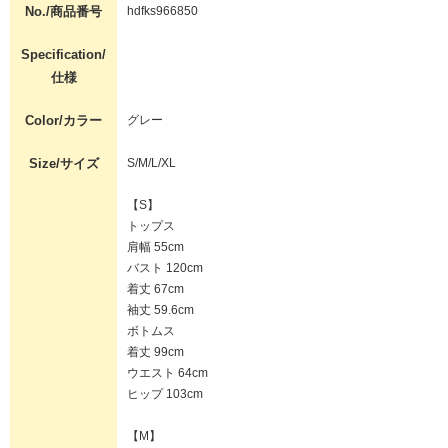
No./商品番号
hdfks966850
Specification/
仕様
Color/カラー
グレー
Size/サイズ
S/M/L/XL
【S】
トップス
肩幅 55cm
バスト 120cm
着丈 67cm
袖丈 59.6cm
ボトムス
着丈 99cm
ウエスト 64cm
ヒップ 103cm
【M】