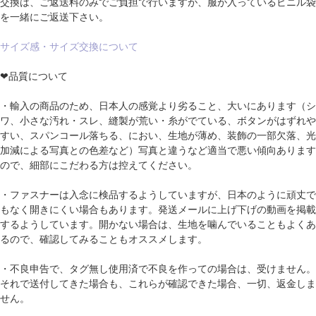
交換は、ご返送料のみでご負担で行いますが、服が入っているビニル袋
を一緒にご返送下さい。
サイズ感・サイズ交換について
❤品質について
・輸入の商品のため、日本人の感覚より劣ること、大いにあります（シ
ワ、小さな汚れ・スレ、縫製が荒い・糸がでている、ボタンがはずれや
すい、スパンコール落ちる、におい、生地が薄め、装飾の一部欠落、光
加減による写真との色差など）写真と違うなど適当で悪い傾向あります
ので、細部にこだわる方は控えてください。
・ファスナーは入念に検品するようしていますが、日本のように頑丈で
もなく開きにくい場合もあります。発送メールに上げ下げの動画を掲載
するようしています。開かない場合は、生地を噛んでいることもよくあ
るので、確認してみることもオススメします。
・不良申告で、タグ無し使用済で不良を作っての場合は、受けません。
それで送付してきた場合も、これらが確認できた場合、一切、返金しま
せん。