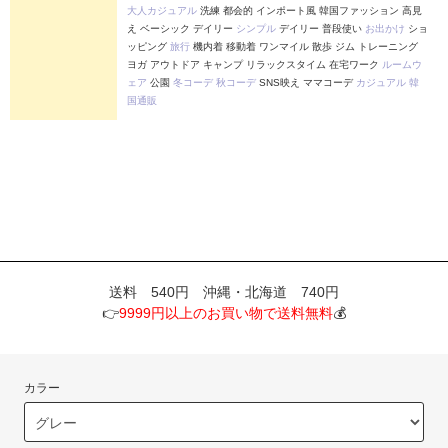
大人カジュアル
洗練 都会的 インポート風 韓国ファッション 高見
え ベーシック デイリー
シンプル
デイリー 普段使い
お出かけ
ショ
ッピング
旅行
機内着 移動着 ワンマイル 散歩 ジム トレーニング
ヨガ アウトドア キャンプ リラックスタイム 在宅ワーク
ルームウ
ェア
公園
冬コーデ
秋コーデ
SNS映え ママコーデ
カジュアル
韓
国通販
送料 540円 沖縄・北海道 740円
👉
9999円以上のお買い物で送料無料
💰
カラー