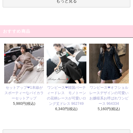
もっと見る
おすすめ商品
ワンピース❤韓国パーテ
セットアップ❤1本線が
ワンピース❤オフショル
ィードレス モノトーン
スポーティーなバイカラ
レースデザインの可愛い
の花柄レースが可愛いロ
ーセットアップ
お嬢様系お呼ばれワンピ
ング丈ドレス 962749
5,980円(税込)
ース 964334
6,340円(税込)
5,160円(税込)