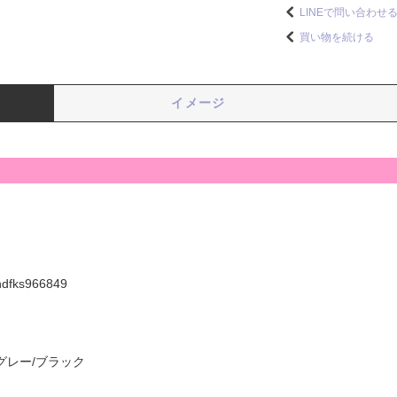
LINEで問い合わせ
買い物を続ける
イメージ
hdfks966849
グレー/ブラック