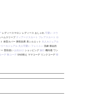
ア
レディースマロン レディース おしゃれ
可愛い
スウ
ュームスリーブ
ティアードスカート
フレアスカート
ロ
ト 体型カバー 脚長効果 美シルエット
大人カジュアル
ーリーカジュアル
大人可愛い
フェミニン
洗練 都会的
ー 普段使い
お出かけ
ショッピング
旅行
機内着 ワン
コーデ
秋コーデ
SNS映え ママコーデ リンクコーデ
韓