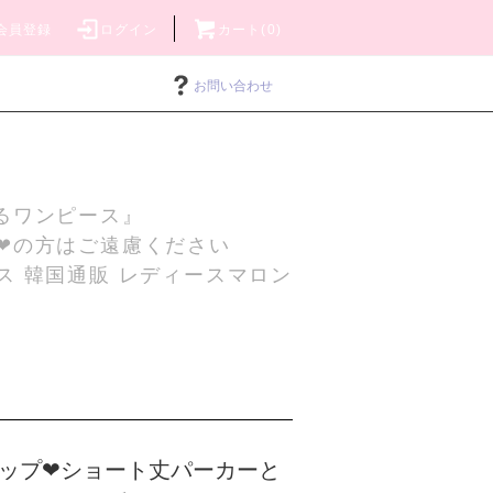
会員登録
ログイン
カート(0)
お問い合わせ
るワンピース』
❤の方はご遠慮ください
ス 韓国通販 レディースマロン
ップ❤ショート丈パーカーと