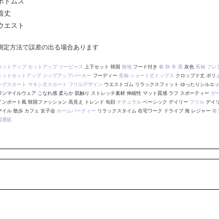
ボトムス
着丈
ウエスト
測定方法で誤差の出る場合あります
セットアップ
セットアップ
ツーピース
上下セット 韓国
無地
フード付き
春
秋
冬
黒
灰色
長袖
フレ
ェットセットアップ
ジップアップパーカー
フーディー
長袖
ショート丈トップス
クロップド丈 ボリ
ングスカート
マキシ丈スカート
フリルデザイン
ウエストゴム リラックスフィット ゆったりシルエッ
ワンマイルウェア こなれ感 柔らか 肌触り ストレッチ素材 伸縮性 マット質感 ラフ スポーティー
ガ
インポート風 韓国ファッション 高見え トレンド 旬顔
ナチュラル
ベーシック デイリー
フリル
デイリ
マイル 散歩 カフェ 女子会
ホームパーティー
リラックスタイム 在宅ワーク ドライブ 海 レジャー
春
国通販