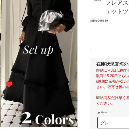
フレアス
ェットツー
hdfks966849
在庫状況
👗海
即納:1～3日以内で
取寄:15-20日ぐ
(納期に余裕がな
さい。取寄せ後のキ
即納商品だけ早く
ください。
カラー