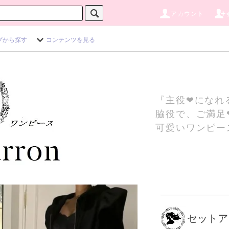
アカウント
プから探す
コンテンツを見る
『主役❤になれ
脇役で、ご満足
可愛いワンピー
セットア