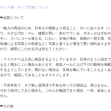
サイズ感・サイズ交換について
❤品質について
・輸入の商品のため、日本人の感覚より劣ること、大いにあります（シ
ワ、小さな汚れ・スレ、縫製が荒い・糸がでている、ボタンがはずれや
すい、スパンコール落ちる、におい、生地が薄め、装飾の一部欠落、光
加減による写真との色差など）写真と違うなど適当で悪い傾向あります
ので、細部にこだわる方は控えてください。
・ファスナーは入念に検品するようしていますが、日本のように頑丈で
もなく開きにくい場合もあります。発送メールに上げ下げの動画を掲載
するようしています。開かない場合は、生地を噛んでいることもよくあ
るので、確認してみることもオススメします。
・不良申告で、タグ無し使用済で不良を作っての場合は、受けません。
それで送付してきた場合も、これらが確認できた場合、一切、返金しま
せん。
❤その他