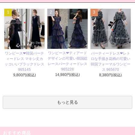
1
2
3
ワンピース❤ティアード
ワンピース❤韓国パーテ
パーティードレス❤レト
デザインの可愛い韓国総
ィードレス マキシ丈カ
ロな手描き花柄の可愛い
レースパーティードレス
ッコいいブラックドレス
韓国フォーマルワンピー
965228
965145
ス 965670
14,980円(税込)
9,800円(税込)
8,380円(税込)
もっと見る
おすすめ商品