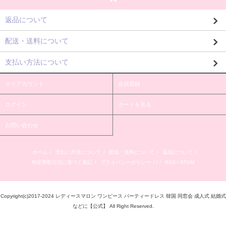
返品について
配送・送料について
支払い方法について
マイアカウント
会員登録
ログイン
カートを見る
お問い合わせ
ホーム
/
支払い方法について
/
配送・送料について
/
返品について
/
特定商取引法に基づく表記
/
プライバシーポリシー
/ / /
RSS
/
ATOM
Copyright(c)2017-2024 レディースマロン ワンピース パーティードレス 韓国 同窓会 成人式 結婚式
などに【公式】 All Right Reserved.