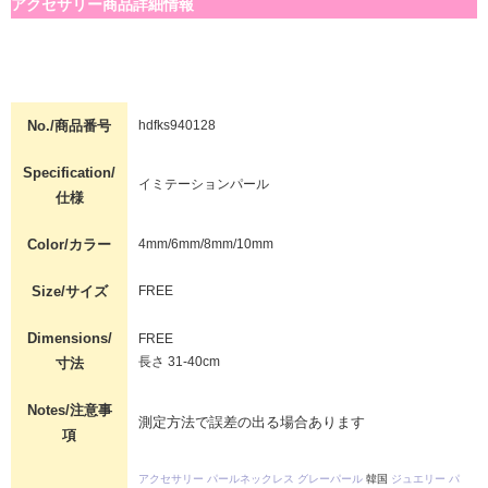
アクセサリー商品詳細情報
No./商品番号
hdfks940128
Specification/
イミテーションパール
仕様
Color/カラー
4mm/6mm/8mm/10mm
Size/サイズ
FREE
Dimensions/
FREE
長さ 31-40cm
寸法
Notes/注意事
測定方法で誤差の出る場合あります
項
アクセサリー
パールネックレス
グレーパール
韓国
ジュエリー
パ