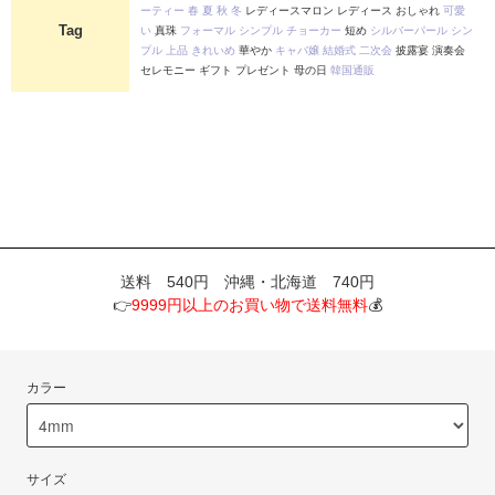
ーティー
春
夏
秋
冬
レディースマロン レディース おしゃれ
可愛
Tag
い
真珠
フォーマル
シンプル
チョーカー
短め
シルバーパール
シン
プル
上品
きれいめ
華やか
キャバ嬢
結婚式
二次会
披露宴 演奏会
セレモニー ギフト プレゼント 母の日
韓国通販
送料 540円 沖縄・北海道 740円
👉
9999円以上のお買い物で送料無料
💰
カラー
サイズ