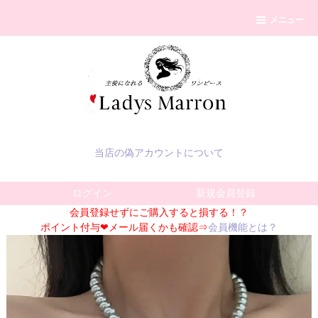
メニュー
当店の偽アカウントについて
ログイン
新規会員登録
会員登録せずにご購入すると損する！？
ポイント付与❤メール届くかも確認⇒
会員機能とは？