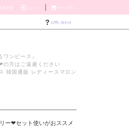
会員登録
ログイン
カート(0)
お問い合わせ
るワンピース』
❤の方はご遠慮ください
ス 韓国通販 レディースマロン
リー❤セット使いがおススメ