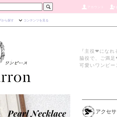
アカウント
プから探す
コンテンツを見る
『主役❤になれ
脇役で、ご満足
可愛いワンピー
アクセサ