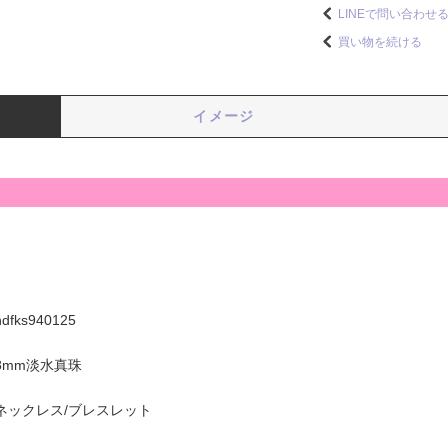
LINEで問い合わせ
買い物を続ける
イメージ
hdfks940125
8mm淡水真珠
ネックレス/ブレスレット