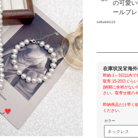
の可愛い
ールブレス
hdfks940125
在庫状況
👗海
即納:1～3日以内で
取寄:15-20日ぐ
(納期に余裕がな
さい。取寄せ後のキ
即納商品だけ早く
ください。
カラー