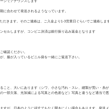
ージでアナウンスします
期に合わせて発送されるようなっています。
ただきます。そのご連絡は、ご入金より1-3営業日ぐらいでご連絡しま
ンセルしますが、コンビニ決済は銀行振り込み返金となります
ご確認ください。
が、服が入っているビニル袋を一緒にご返送下さい。
ること、大いにあります（シワ、小さな汚れ・スレ、縫製が荒い・糸が
の一部欠落、光加減による写真との色差など）写真と違うなど適当で悪
ますが、日本のように頑丈でもなく開きにくい場合もあります。発送メ