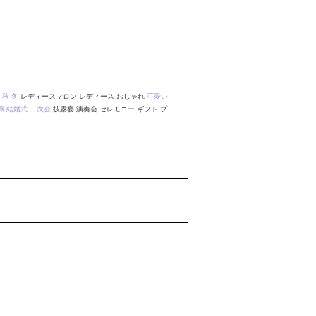
秋
冬
レディースマロン レディース おしゃれ
可愛い
嬢
結婚式
二次会
披露宴 演奏会 セレモニー ギフト プ