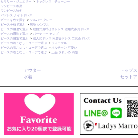
クセサリー・ジュエリー
>
ネックレス・チョーカー
国ワンピース春夏
国ワンピース秋冬
ャバドレス ナイトドレス
ンピースを色で探す
>
シルバー グレー
ンピースを柄で選ぶ
>
無地 シンプル
ンピースの用途で選ぶ
>
結婚式お呼ばれドレス 結婚式参列ドレス
ンピースの用途で選ぶ
>
パーティー セレブ
ンピースの用途で選ぶ
>
成人式ドレス 同窓会ドレス 二次会ドレス
ンピースの着こなし・コーデで選ぶ
>
フォーマル
ンピースの着こなし・コーデで選ぶ
>
オルチャン 可愛い
ンピースの着こなし・コーデで選ぶ
>
上品 きれいめ 清楚
アウター
トップス
水着
セットア