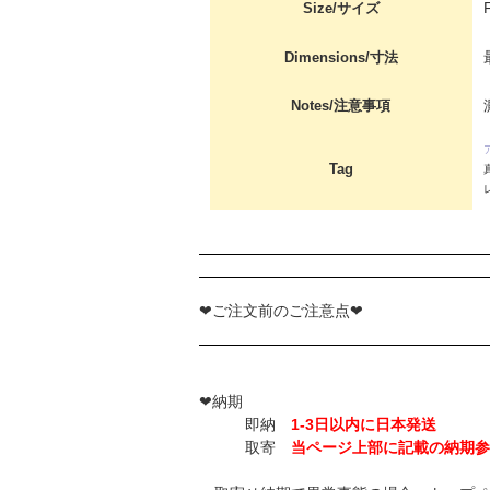
Size/サイズ
Dimensions/寸法
Notes/注意事項
Tag
❤ご注文前のご注意点❤
❤納期
即納
1-3日以内に日本発送
取寄
当ページ上部に記載の納期参