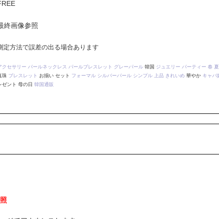
FREE
最終画像参照
測定方法で誤差の出る場合あります
アクセサリー
パールネックレス
パールブレスレット
グレーパール
韓国
ジュエリー
パーティー
春
夏
真珠
ブレスレット
お揃い セット
フォーマル
シルバーパール
シンプル
上品
きれいめ
華やか
キャバ
レゼント 母の日
韓国通販
照