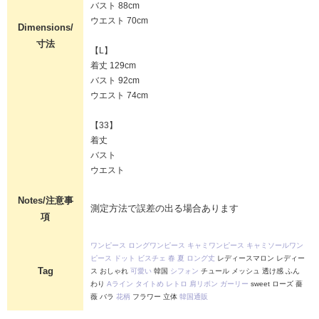
バスト 88cm
ウエスト 70cm
Dimensions/
寸法
【L】
着丈 129cm
バスト 92cm
ウエスト 74cm
【33】
着丈
バスト
ウエスト
Notes/注意事
測定方法で誤差の出る場合あります
項
ワンピース
ロングワンピース
キャミワンピース
キャミソールワン
ピース
ドット
ビスチェ
春
夏
ロング丈
レディースマロン レディー
Tag
ス おしゃれ
可愛い
韓国
シフォン
チュール メッシュ 透け感 ふん
わり
Aライン
タイトめ
レトロ
肩リボン
ガーリー
sweet ローズ 薔
薇 バラ
花柄
フラワー 立体
韓国通販