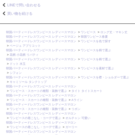
LINEで問い合わせる
買い物を続ける
韓国パーティードレスワンピース レディースマロン
>
ワンピース
>
ロング丈・マキシ丈
韓国パーティードレスワンピース レディースマロン
>
韓国ワンピース春夏
韓国パーティードレスワンピース レディースマロン
>
ワンピースを色で探す
>
ベージュ アプリコット
韓国パーティードレスワンピース レディースマロン
>
ワンピースを柄で選ぶ
>
花柄 小花柄 リバティ
韓国パーティードレスワンピース レディースマロン
>
ワンピースを柄で選ぶ
>
ドット 水玉
韓国パーティードレスワンピース レディースマロン
>
ワンピースを素材で選ぶ
>
シフォン
韓国パーティードレスワンピース レディースマロン
>
ワンピースを襟・ショルダーで選ぶ
>
キャミソール タンクトップ
韓国パーティードレスワンピース レディースマロン
>
ワンピース・スカートの種類・装飾で選ぶ
>
タイト タイトスカート
韓国パーティードレスワンピース レディースマロン
>
ワンピース・スカートの種類・装飾で選ぶ
>
Aライン
韓国パーティードレスワンピース レディースマロン
>
ワンピース・スカートの種類・装飾で選ぶ
>
リボン
韓国パーティードレスワンピース レディースマロン
>
ワンピースの着こなし・コーデで選ぶ
>
オルチャン 可愛い
韓国パーティードレスワンピース レディースマロン
>
ワンピースの着こなし・コーデで選ぶ
>
ガーリー
韓国パーティードレスワンピース レディースマロン