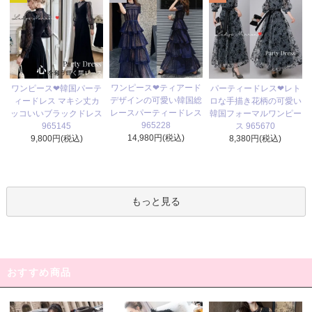
ワンピース❤ティアード
ワンピース❤韓国パーテ
パーティードレス❤レト
デザインの可愛い韓国総
ィードレス マキシ丈カ
ロな手描き花柄の可愛い
レースパーティードレス
ッコいいブラックドレス
韓国フォーマルワンピー
965228
965145
ス 965670
14,980円(税込)
9,800円(税込)
8,380円(税込)
もっと見る
おすすめ商品