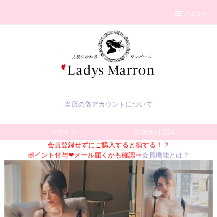
メニュー
当店の偽アカウントについて
ログイン
新規会員登録
会員登録せずにご購入すると損する！？
ポイント付与❤メール届くかも確認⇒
会員機能とは？