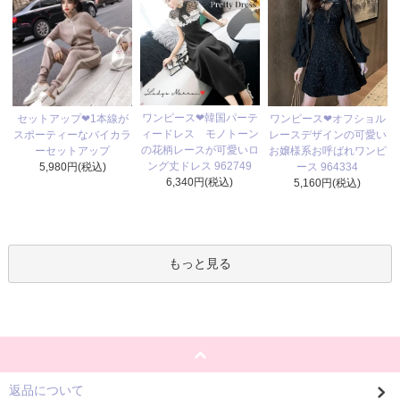
ワンピース❤韓国パーテ
セットアップ❤1本線が
ワンピース❤オフショル
ィードレス モノトーン
スポーティーなバイカラ
レースデザインの可愛い
の花柄レースが可愛いロ
ーセットアップ
お嬢様系お呼ばれワンピ
ング丈ドレス 962749
5,980円(税込)
ース 964334
6,340円(税込)
5,160円(税込)
もっと見る
返品について