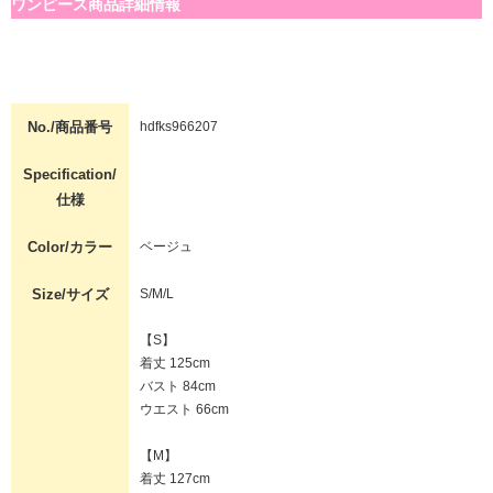
ワンピース商品詳細情報
No./商品番号
hdfks966207
Specification/
仕様
Color/カラー
ベージュ
Size/サイズ
S/M/L
【S】
着丈 125cm
バスト 84cm
ウエスト 66cm
【M】
着丈 127cm