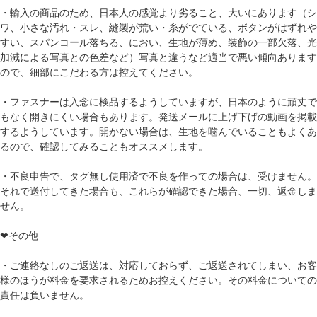
・輸入の商品のため、日本人の感覚より劣ること、大いにあります（シ
ワ、小さな汚れ・スレ、縫製が荒い・糸がでている、ボタンがはずれや
すい、スパンコール落ちる、におい、生地が薄め、装飾の一部欠落、光
加減による写真との色差など）写真と違うなど適当で悪い傾向あります
ので、細部にこだわる方は控えてください。
・ファスナーは入念に検品するようしていますが、日本のように頑丈で
もなく開きにくい場合もあります。発送メールに上げ下げの動画を掲載
するようしています。開かない場合は、生地を噛んでいることもよくあ
るので、確認してみることもオススメします。
・不良申告で、タグ無し使用済で不良を作っての場合は、受けません。
それで送付してきた場合も、これらが確認できた場合、一切、返金しま
せん。
❤その他
・ご連絡なしのご返送は、対応しておらず、ご返送されてしまい、お客
様のほうが料金を要求されるためお控えください。その料金についての
責任は負いません。