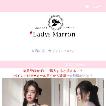
メニュー
当店の偽アカウントについて
ログイン
新規会員登録
会員登録せずにご購入すると損する！？
ポイント付与❤メール届くかも確認⇒
会員機能とは？