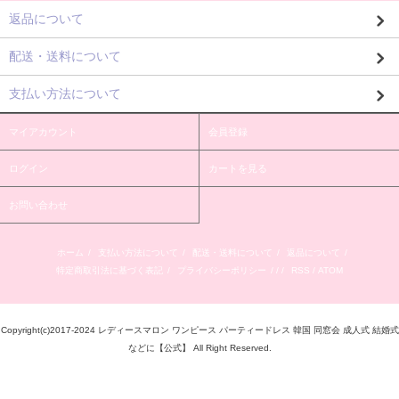
返品について
配送・送料について
支払い方法について
マイアカウント
会員登録
ログイン
カートを見る
お問い合わせ
ホーム
/
支払い方法について
/
配送・送料について
/
返品について
/
特定商取引法に基づく表記
/
プライバシーポリシー
/ / /
RSS
/
ATOM
Copyright(c)2017-2024 レディースマロン ワンピース パーティードレス 韓国 同窓会 成人式 結婚式
などに【公式】 All Right Reserved.