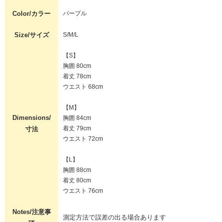
Color/カラー
パープル
Size/サイズ
S/M/L
【S】
胸囲 80cm
着丈 78cm
ウエスト 68cm
【M】
Dimensions/
胸囲 84cm
着丈 79cm
寸法
ウエスト 72cm
【L】
胸囲 88cm
着丈 80cm
ウエスト 76cm
Notes/注意事
測定方法で誤差の出る場合あります