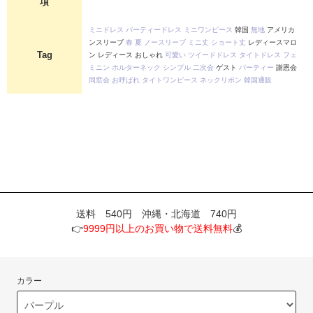
項
ミニドレス
パーティードレス
ミニワンピース
韓国
無地
アメリカ
ンスリーブ
春
夏
ノースリーブ
ミニ丈
ショート丈
レディースマロ
Tag
ン レディース おしゃれ
可愛い
ツイードドレス
タイトドレス
フェ
ミニン
ホルターネック
シンプル
二次会
ゲスト
パーティー
謝恩会
同窓会
お呼ばれ
タイトワンピース
ネックリボン
韓国通販
送料 540円 沖縄・北海道 740円
👉
9999円以上のお買い物で送料無料
💰
カラー