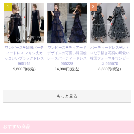
1
2
3
ワンピース❤ティアード
ワンピース❤韓国パーテ
パーティードレス❤レト
デザインの可愛い韓国総
ィードレス マキシ丈カ
ロな手描き花柄の可愛い
レースパーティードレス
ッコいいブラックドレス
韓国フォーマルワンピー
965228
965145
ス 965670
14,980円(税込)
9,800円(税込)
8,380円(税込)
もっと見る
おすすめ商品