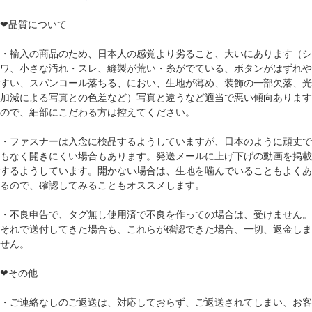
❤品質について
・輸入の商品のため、日本人の感覚より劣ること、大いにあります（シ
ワ、小さな汚れ・スレ、縫製が荒い・糸がでている、ボタンがはずれや
すい、スパンコール落ちる、におい、生地が薄め、装飾の一部欠落、光
加減による写真との色差など）写真と違うなど適当で悪い傾向あります
ので、細部にこだわる方は控えてください。
・ファスナーは入念に検品するようしていますが、日本のように頑丈で
もなく開きにくい場合もあります。発送メールに上げ下げの動画を掲載
するようしています。開かない場合は、生地を噛んでいることもよくあ
るので、確認してみることもオススメします。
・不良申告で、タグ無し使用済で不良を作っての場合は、受けません。
それで送付してきた場合も、これらが確認できた場合、一切、返金しま
せん。
❤その他
・ご連絡なしのご返送は、対応しておらず、ご返送されてしまい、お客