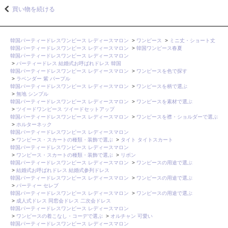
買い物を続ける
韓国パーティードレスワンピース レディースマロン
>
ワンピース
>
ミニ丈・ショート丈
韓国パーティードレスワンピース レディースマロン
>
韓国ワンピース春夏
韓国パーティードレスワンピース レディースマロン
>
パーティードレス 結婚式お呼ばれドレス 韓国
韓国パーティードレスワンピース レディースマロン
>
ワンピースを色で探す
>
ラベンダー 紫 パープル
韓国パーティードレスワンピース レディースマロン
>
ワンピースを柄で選ぶ
>
無地 シンプル
韓国パーティードレスワンピース レディースマロン
>
ワンピースを素材で選ぶ
>
ツイードワンピース ツイードセットアップ
韓国パーティードレスワンピース レディースマロン
>
ワンピースを襟・ショルダーで選ぶ
>
ホルターネック
韓国パーティードレスワンピース レディースマロン
>
ワンピース・スカートの種類・装飾で選ぶ
>
タイト タイトスカート
韓国パーティードレスワンピース レディースマロン
>
ワンピース・スカートの種類・装飾で選ぶ
>
リボン
韓国パーティードレスワンピース レディースマロン
>
ワンピースの用途で選ぶ
>
結婚式お呼ばれドレス 結婚式参列ドレス
韓国パーティードレスワンピース レディースマロン
>
ワンピースの用途で選ぶ
>
パーティー セレブ
韓国パーティードレスワンピース レディースマロン
>
ワンピースの用途で選ぶ
>
成人式ドレス 同窓会ドレス 二次会ドレス
韓国パーティードレスワンピース レディースマロン
>
ワンピースの着こなし・コーデで選ぶ
>
オルチャン 可愛い
韓国パーティードレスワンピース レディースマロン