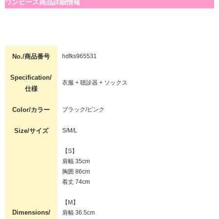
ワンピース商品詳細情報
No./商品番号
hdfks965531
Specification/
衣服 + 聴診器 + ソックス
仕様
Color/カラー
ブラック/ピンク
Size/サイズ
S/M/L
【S】
肩幅 35cm
胸囲 86cm
着丈 74cm
【M】
Dimensions/
肩幅 36.5cm