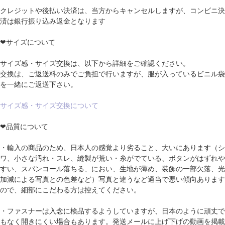
クレジットや後払い決済は、当方からキャンセルしますが、コンビニ決
済は銀行振り込み返金となります
❤サイズについて
サイズ感・サイズ交換は、以下から詳細をご確認ください。
交換は、ご返送料のみでご負担で行いますが、服が入っているビニル袋
を一緒にご返送下さい。
サイズ感・サイズ交換について
❤品質について
・輸入の商品のため、日本人の感覚より劣ること、大いにあります（シ
ワ、小さな汚れ・スレ、縫製が荒い・糸がでている、ボタンがはずれや
すい、スパンコール落ちる、におい、生地が薄め、装飾の一部欠落、光
加減による写真との色差など）写真と違うなど適当で悪い傾向あります
ので、細部にこだわる方は控えてください。
・ファスナーは入念に検品するようしていますが、日本のように頑丈で
もなく開きにくい場合もあります。発送メールに上げ下げの動画を掲載