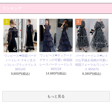
ランキング
1
2
3
ワンピース❤ティアード
ワンピース❤韓国パーテ
パーティードレス❤レト
デザインの可愛い韓国総
ィードレス マキシ丈カ
ロな手描き花柄の可愛い
レースパーティードレス
ッコいいブラックドレス
韓国フォーマルワンピー
965228
965145
ス 965670
14,980円(税込)
9,800円(税込)
8,380円(税込)
もっと見る