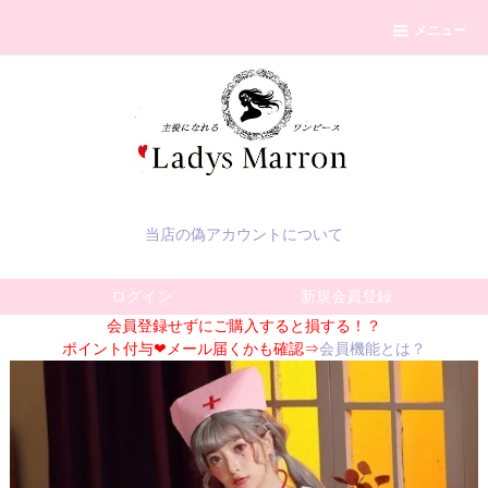
メニュー
当店の偽アカウントについて
ログイン
新規会員登録
会員登録せずにご購入すると損する！？
ポイント付与❤メール届くかも確認⇒
会員機能とは？