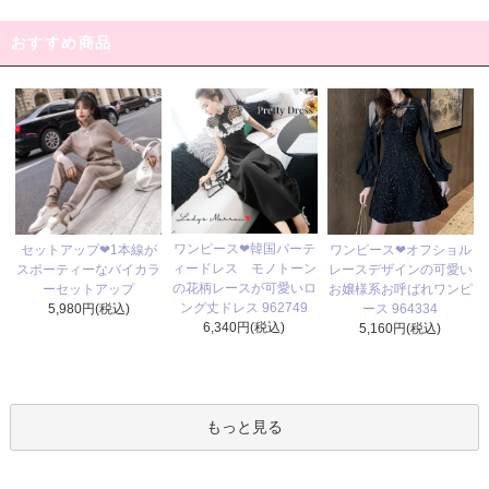
おすすめ商品
ワンピース❤韓国パーテ
セットアップ❤1本線が
ワンピース❤オフショル
ィードレス モノトーン
スポーティーなバイカラ
レースデザインの可愛い
の花柄レースが可愛いロ
ーセットアップ
お嬢様系お呼ばれワンピ
ング丈ドレス 962749
5,980円(税込)
ース 964334
6,340円(税込)
5,160円(税込)
もっと見る