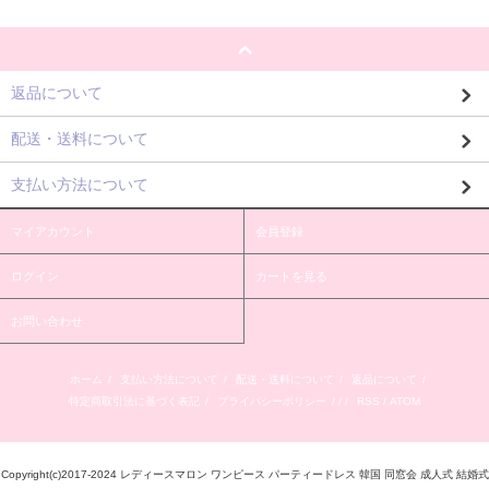
返品について
配送・送料について
支払い方法について
マイアカウント
会員登録
ログイン
カートを見る
お問い合わせ
ホーム
/
支払い方法について
/
配送・送料について
/
返品について
/
特定商取引法に基づく表記
/
プライバシーポリシー
/ / /
RSS
/
ATOM
Copyright(c)2017-2024 レディースマロン ワンピース パーティードレス 韓国 同窓会 成人式 結婚式