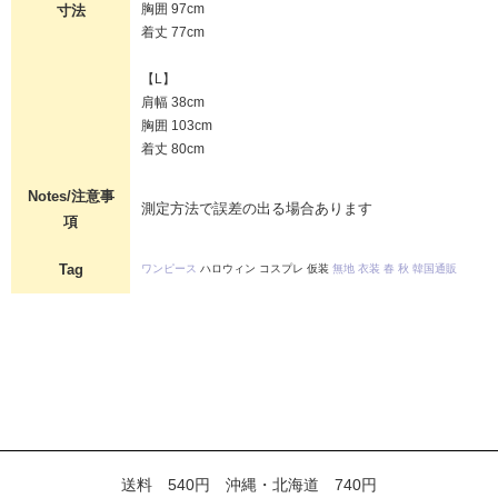
胸囲 97cm
寸法
着丈 77cm
【L】
肩幅 38cm
胸囲 103cm
着丈 80cm
Notes/注意事
測定方法で誤差の出る場合あります
項
Tag
ワンピース
ハロウィン コスプレ 仮装
無地
衣装
春
秋
韓国通販
送料 540円 沖縄・北海道 740円