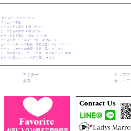
着
>
ビキニ・ビキニボトム
国ワンピース春夏
ンピースを色で探す
>
黒 ブラック
ンピースを色で探す
>
白 ホワイト
ンピースを柄で選ぶ
>
無地 シンプル
ンピースを襟・ショルダーで選ぶ
>
Vネック
ンピース・スカートの種類・装飾で選ぶ
>
シースルー
ンピース・スカートの種類・装飾で選ぶ
>
フリル
ンピースの着こなし・コーデで選ぶ
>
オルチャン 可愛い
ンピースの着こなし・コーデで選ぶ
>
大人
アウター
トップス
水着
セットア