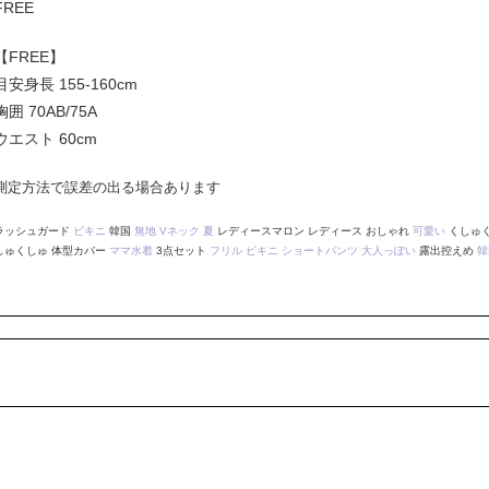
FREE
【FREE】
目安身長 155-160cm
胸囲 70AB/75A
ウエスト 60cm
測定方法で誤差の出る場合あります
ラッシュガード
ビキニ
韓国
無地
Vネック
夏
レディースマロン レディース おしゃれ
可愛い
くしゅ
しゅくしゅ 体型カバー
ママ水着
3点セット
フリル
ビキニ
ショートパンツ
大人っぽい
露出控えめ
韓