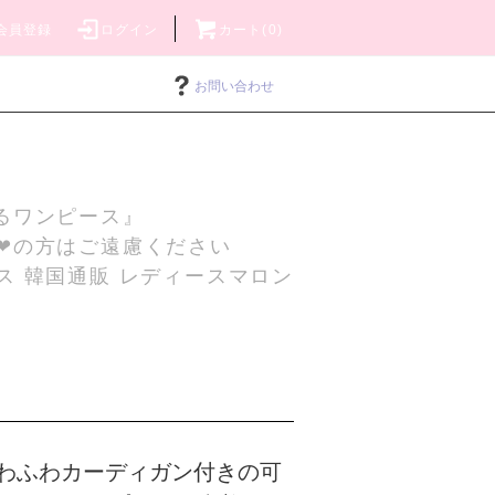
会員登録
ログイン
カート(0)
お問い合わせ
るワンピース』
❤の方はご遠慮ください
ス 韓国通販 レディースマロン
わふわカーディガン付きの可