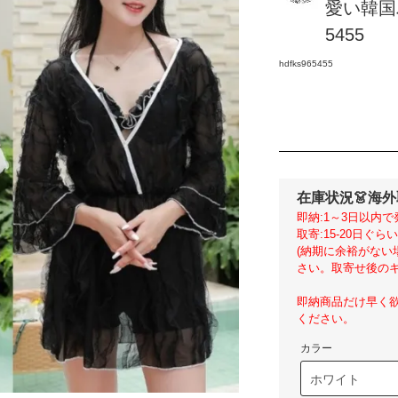
愛い韓国
5455
hdfks965455
在庫状況
👗海
即納:1～3日以内で
取寄:15-20日ぐ
(納期に余裕がな
さい。取寄せ後のキ
即納商品だけ早く
ください。
カラー