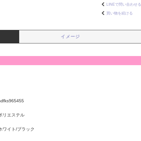
LINEで問い合わせ
買い物を続ける
イメージ
hdfks965455
ポリエステル
ホワイト/ブラック