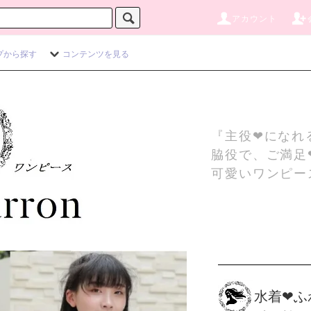
アカウント
プから探す
コンテンツを見る
『主役❤になれ
脇役で、ご満足
可愛いワンピー
水着❤ふ