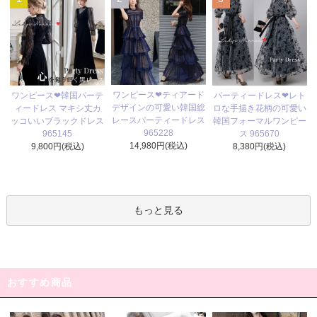
ワンピース❤ティアード
ワンピース❤韓国パーテ
パーティードレス❤レト
デザインの可愛い韓国総
ィードレス マキシ丈カ
ロな手描き花柄の可愛い
レースパーティードレス
ッコいいブラックドレス
韓国フォーマルワンピー
965228
965145
ス 965670
14,980円(税込)
9,800円(税込)
8,380円(税込)
もっと見る
おすすめ商品