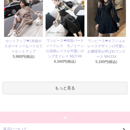
ワンピース❤韓国パーテ
セットアップ❤1本線が
ワンピース❤オフショル
ィードレス モノトーン
スポーティーなバイカラ
レースデザインの可愛い
の花柄レースが可愛いロ
ーセットアップ
お嬢様系お呼ばれワンピ
ング丈ドレス 962749
5,980円(税込)
ース 964334
6,340円(税込)
5,160円(税込)
もっと見る
返品について