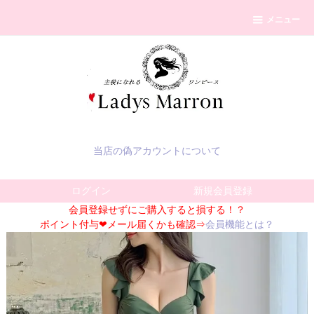
メニュー
当店の偽アカウントについて
ログイン
新規会員登録
会員登録せずにご購入すると損する！？
ポイント付与❤メール届くかも確認⇒
会員機能とは？