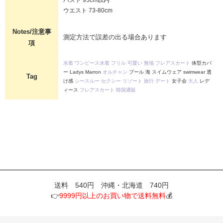
ウエスト 73-80cm
Notes/注意事
測定方法で誤差の出る場合あります
項
水着
ワンピース水着
フリル
可愛い
無地
フレアスカート
体型カバ
ー Ladys Marron
オルチャン
プール 海 スイムウェア swimwear 透
Tag
け感
シースルー
セクシー
リゾート
旅行
デート
女子会
大人
レデ
ィース
フレアスカート
韓国通販
送料 540円 沖縄・北海道 740円
👉
9999円以上のお買い物で送料無料
💰