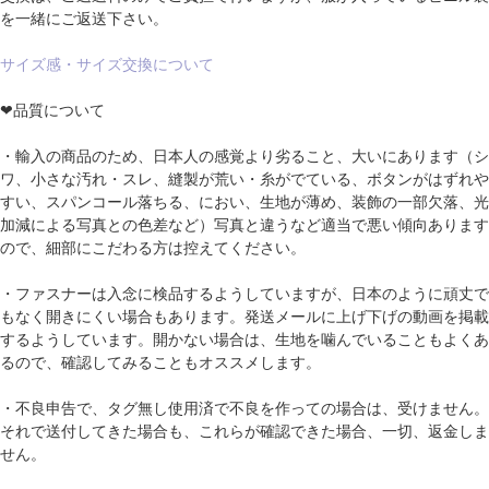
を一緒にご返送下さい。
サイズ感・サイズ交換について
❤品質について
・輸入の商品のため、日本人の感覚より劣ること、大いにあります（シ
ワ、小さな汚れ・スレ、縫製が荒い・糸がでている、ボタンがはずれや
すい、スパンコール落ちる、におい、生地が薄め、装飾の一部欠落、光
加減による写真との色差など）写真と違うなど適当で悪い傾向あります
ので、細部にこだわる方は控えてください。
・ファスナーは入念に検品するようしていますが、日本のように頑丈で
もなく開きにくい場合もあります。発送メールに上げ下げの動画を掲載
するようしています。開かない場合は、生地を噛んでいることもよくあ
るので、確認してみることもオススメします。
・不良申告で、タグ無し使用済で不良を作っての場合は、受けません。
それで送付してきた場合も、これらが確認できた場合、一切、返金しま
せん。