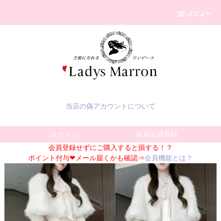
メニュー
当店の偽アカウントについて
ログイン
新規会員登録
会員登録せずにご購入すると損する！？
ポイント付与❤メール届くかも確認⇒
会員機能とは？