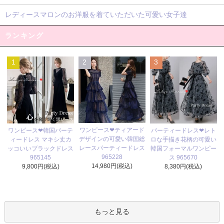
レディースマロンのお洋服を着ていただいた可愛い女子達
ランキング
1
2
3
ワンピース❤ティアード
ワンピース❤韓国パーテ
パーティードレス❤レト
デザインの可愛い韓国総
ィードレス マキシ丈カ
ロな手描き花柄の可愛い
レースパーティードレス
ッコいいブラックドレス
韓国フォーマルワンピー
965228
965145
ス 965670
14,980円(税込)
9,800円(税込)
8,380円(税込)
もっと見る