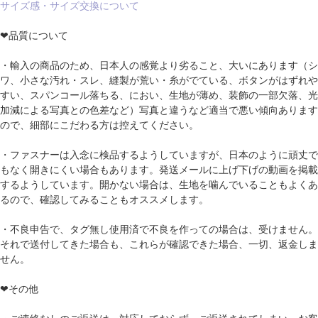
サイズ感・サイズ交換について
❤品質について
・輸入の商品のため、日本人の感覚より劣ること、大いにあります（シ
ワ、小さな汚れ・スレ、縫製が荒い・糸がでている、ボタンがはずれや
すい、スパンコール落ちる、におい、生地が薄め、装飾の一部欠落、光
加減による写真との色差など）写真と違うなど適当で悪い傾向あります
ので、細部にこだわる方は控えてください。
・ファスナーは入念に検品するようしていますが、日本のように頑丈で
もなく開きにくい場合もあります。発送メールに上げ下げの動画を掲載
するようしています。開かない場合は、生地を噛んでいることもよくあ
るので、確認してみることもオススメします。
・不良申告で、タグ無し使用済で不良を作っての場合は、受けません。
それで送付してきた場合も、これらが確認できた場合、一切、返金しま
せん。
❤その他