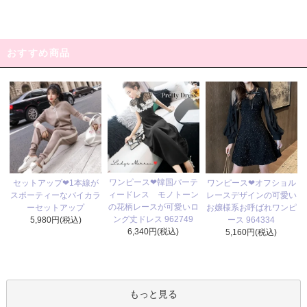
おすすめ商品
ワンピース❤韓国パーテ
セットアップ❤1本線が
ワンピース❤オフショル
ィードレス モノトーン
スポーティーなバイカラ
レースデザインの可愛い
の花柄レースが可愛いロ
ーセットアップ
お嬢様系お呼ばれワンピ
ング丈ドレス 962749
5,980円(税込)
ース 964334
6,340円(税込)
5,160円(税込)
もっと見る