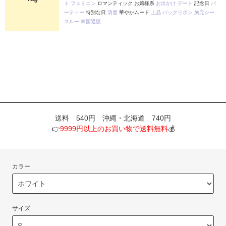
ト
フェミニン
ロマンティック お嬢様系
お出かけ
デート
記念日
パ
ーティー
特別な日
清楚
華やかムード
上品
バックリボン
胸元シー
スルー
韓国通販
送料 540円 沖縄・北海道 740円
👉
9999円以上のお買い物で送料無料
💰
カラー
サイズ