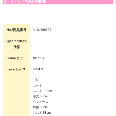
セットアップ商品詳細情報
No./商品番号
hdfks966829
Specification/
仕様
Color/カラー
ホワイト
Size/サイズ
S/M/L/XL
【S】
コート
バスト 100cm
着丈 45cm
ワンピース
肩幅 36cm
バスト 88cm