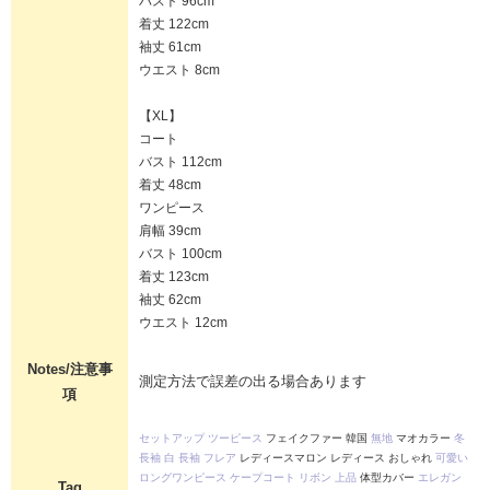
バスト 96cm
着丈 122cm
袖丈 61cm
ウエスト 8cm
【XL】
コート
バスト 112cm
着丈 48cm
ワンピース
肩幅 39cm
バスト 100cm
着丈 123cm
袖丈 62cm
ウエスト 12cm
Notes/注意事
測定方法で誤差の出る場合あります
項
セットアップ
ツーピース
フェイクファー 韓国
無地
マオカラー
冬
長袖
白
長袖
フレア
レディースマロン レディース おしゃれ
可愛い
ロングワンピース
ケープコート
リボン
上品
体型カバー
エレガン
Tag