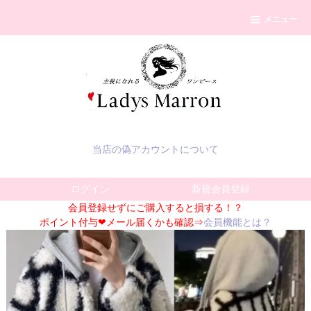
メニュー
当店の偽アカウントについて
ログイン
新規会員登録
会員登録せずにご購入すると損する！？
ポイント付与❤メール届くかも確認⇒
会員機能とは？