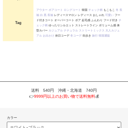
アウター
ボアコート
ロングコート
韓国
チェック柄
もこもこ
冬
長
袖
白
黒
長袖
レディースマロン レディース おしゃれ
可愛い
フー
ド付きコート オーバーコート ボア 起毛感 ふんわり フード付き
チ
Tag
ェック柄
ゆったりシルエット ストレートライン ボリューム感 体
型カバー
カジュアル
ナチュラル
ストリートミックス
大人カジュ
アル
お出かけ
休日コーデ
冬コーデ
街歩き
旅行
韓国通販
送料 540円 沖縄・北海道 740円
👉
9999円以上のお買い物で送料無料
💰
カラー