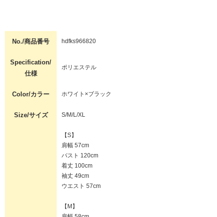
No./商品番号
hdfks966820
Specification/
ポリエステル
仕様
Color/カラー
ホワイト×ブラック
Size/サイズ
S/M/L/XL
【S】
肩幅 57cm
バスト 120cm
着丈 100cm
袖丈 49cm
ウエスト 57cm
【M】
肩幅 58cm