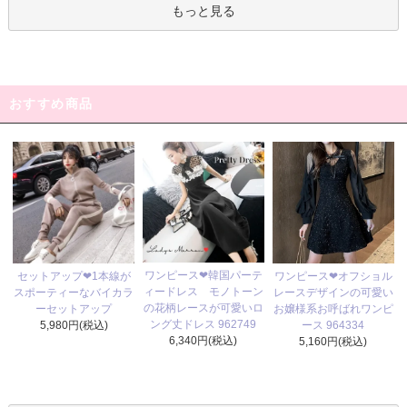
もっと見る
おすすめ商品
ワンピース❤韓国パーテ
セットアップ❤1本線が
ワンピース❤オフショル
ィードレス モノトーン
スポーティーなバイカラ
レースデザインの可愛い
の花柄レースが可愛いロ
ーセットアップ
お嬢様系お呼ばれワンピ
ング丈ドレス 962749
5,980円(税込)
ース 964334
6,340円(税込)
5,160円(税込)