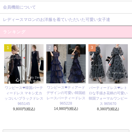
会員機能について
レディースマロンのお洋服を着ていただいた可愛い女子達
ランキング
1
2
3
ワンピース❤ティアード
ワンピース❤韓国パーテ
パーティードレス❤レト
デザインの可愛い韓国総
ィードレス マキシ丈カ
ロな手描き花柄の可愛い
レースパーティードレス
ッコいいブラックドレス
韓国フォーマルワンピー
965228
965145
ス 965670
14,980円(税込)
9,800円(税込)
8,380円(税込)