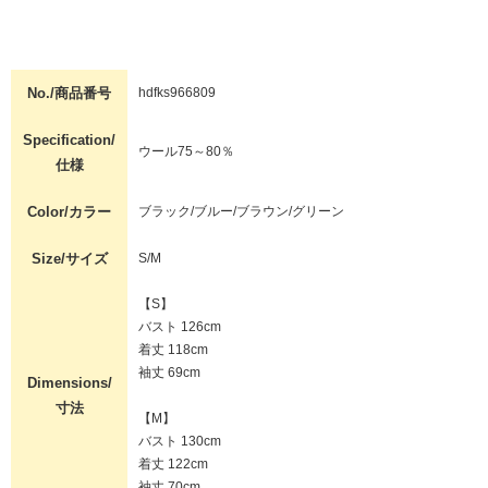
No./商品番号
hdfks966809
Specification/
ウール75～80％
仕様
Color/カラー
ブラック/ブルー/ブラウン/グリーン
Size/サイズ
S/M
【S】
バスト 126cm
着丈 118cm
袖丈 69cm
Dimensions/
寸法
【M】
バスト 130cm
着丈 122cm
袖丈 70cm