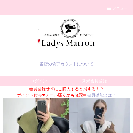
メニュー
当店の偽アカウントについて
ログイン
新規会員登録
会員登録せずにご購入すると損する！？
ポイント付与❤メール届くかも確認⇒
会員機能とは？