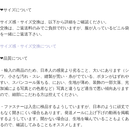
❤サイズについて
サイズ感・サイズ交換は、以下から詳細をご確認ください。
交換は、ご返送料のみでご負担で行いますが、服が入っているビニル袋
を一緒にご返送下さい。
サイズ感・サイズ交換について
❤品質について
・輸入の商品のため、日本人の感覚より劣ること、大いにあります（シ
ワ、小さな汚れ・スレ、縫製が荒い・糸がでている、ボタンがはずれや
すい、スパンコール落ちる、におい、生地が薄め、装飾の一部欠落、光
加減による写真との色差など）写真と違うなど適当で悪い傾向あります
ので、細部にこだわる方は控えてください。
・ファスナーは入念に検品するようしていますが、日本のように頑丈で
もなく開きにくい場合もあります。発送メールに上げ下げの動画を掲載
するようしています。開かない場合は、生地を噛んでいることもよくあ
るので、確認してみることもオススメします。