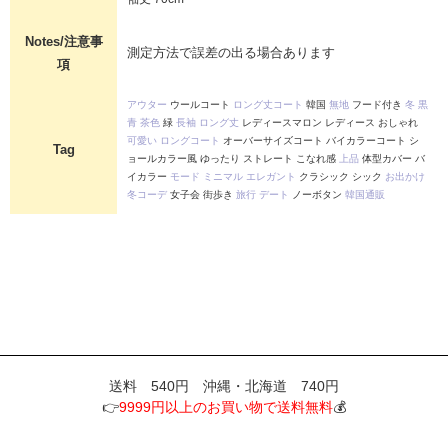
Notes/注意事
測定方法で誤差の出る場合あります
項
アウター
ウールコート
ロング丈コート
韓国
無地
フード付き
冬
黒
青
茶色
緑
長袖
ロング丈
レディースマロン レディース おしゃれ
可愛い
ロングコート
オーバーサイズコート バイカラーコート シ
Tag
ョールカラー風 ゆったり ストレート こなれ感
上品
体型カバー バ
イカラー
モード
ミニマル
エレガント
クラシック シック
お出かけ
冬コーデ
女子会 街歩き
旅行
デート
ノーボタン
韓国通販
送料 540円 沖縄・北海道 740円
👉
9999円以上のお買い物で送料無料
💰