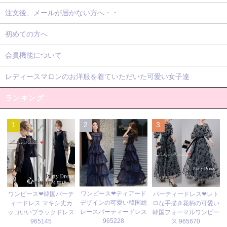
注文後、メールが届かない方へ・・
初めての方へ
会員機能について
レディースマロンのお洋服を着ていただいた可愛い女子達
ランキング
1
2
3
ワンピース❤ティアード
ワンピース❤韓国パーテ
パーティードレス❤レト
デザインの可愛い韓国総
ィードレス マキシ丈カ
ロな手描き花柄の可愛い
レースパーティードレス
ッコいいブラックドレス
韓国フォーマルワンピー
965228
965145
ス 965670