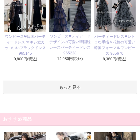
ワンピース❤ティアード
ワンピース❤韓国パーテ
パーティードレス❤レト
デザインの可愛い韓国総
ィードレス マキシ丈カ
ロな手描き花柄の可愛い
レースパーティードレス
ッコいいブラックドレス
韓国フォーマルワンピー
965228
965145
ス 965670
14,980円(税込)
9,800円(税込)
8,380円(税込)
もっと見る
おすすめ商品