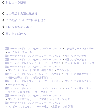
レビューを投稿
この商品を友達に教える
この商品について問い合わせる
LINEで問い合わせる
買い物を続ける
韓国パーティードレスワンピース レディースマロン
>
アクセサリー・ジュエリー
>
ネックレス・チョーカー
韓国パーティードレスワンピース レディースマロン
>
韓国ワンピース春夏
韓国パーティードレスワンピース レディースマロン
>
韓国ワンピース秋冬
韓国パーティードレスワンピース レディースマロン
>
キャバドレス ナイトドレス
韓国パーティードレスワンピース レディースマロン
>
ワンピース・スカートの種類・装飾で選ぶ
>
アシンメトリー
韓国パーティードレスワンピース レディースマロン
>
ワンピースの用途で選ぶ
>
結婚式お呼ばれドレス 結婚式参列ドレス
韓国パーティードレスワンピース レディースマロン
>
ワンピースの用途で選ぶ
>
パーティー セレブ
韓国パーティードレスワンピース レディースマロン
>
ワンピースの用途で選ぶ
>
成人式ドレス 同窓会ドレス 二次会ドレス
韓国パーティードレスワンピース レディースマロン
>
ワンピースの着こなし・コーデで選ぶ
>
オルチャン 可愛い
韓国パーティードレスワンピース レディースマロン
>
ワンピースの着こなし・コーデで選ぶ
>
上品 きれいめ 清楚