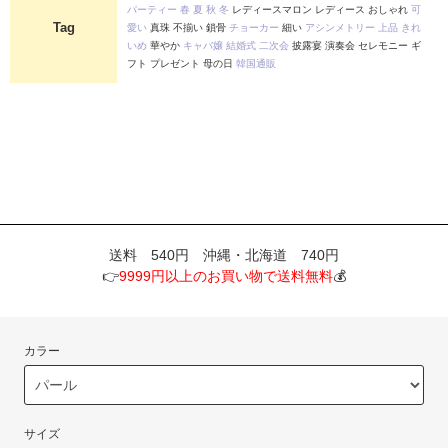
パーティー
春
夏
秋
冬
レディースマロン レディース おしゃれ
可
Tag
愛い
真珠 不揃い 鎖骨
チョーカー
細い
アシンメトリー
上品
きれ
いめ
華やか
キャバ嬢
結婚式
二次会
披露宴 演奏会 セレモニー ギ
フト プレゼント 母の日
韓国通販
送料 540円 沖縄・北海道 740円
👉
9999円以上のお買い物で送料無料
💰
カラー
サイズ