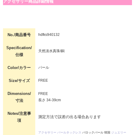
アクセサリー商品詳細情報
No./商品番号
hdfks940132
Specification/
天然淡水真珠/銅
仕様
Color/カラー
パール
Size/サイズ
FREE
Dimensions/
FREE
長さ 34-39cm
寸法
Notes/注意事
測定方法で誤差の出る場合あります
項
アクセサリー
パールネックレス
バロックパール 韓国
ジュエリー