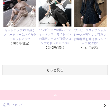
ワンピース❤韓国パーテ
セットアップ❤1本線が
ワンピース❤オフショル
ィードレス モノトーン
スポーティーなバイカラ
レースデザインの可愛い
の花柄レースが可愛いロ
ーセットアップ
お嬢様系お呼ばれワンピ
ング丈ドレス 962749
5,980円(税込)
ース 964334
6,340円(税込)
5,160円(税込)
もっと見る
返品について