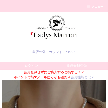
メニュー
当店の偽アカウントについて
ログイン
新規会員登録
会員登録せずにご購入すると損する！？
ポイント付与❤メール届くかも確認⇒
会員機能とは？