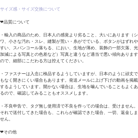
サイズ感・サイズ交換について
❤品質について
・輸入の商品のため、日本人の感覚より劣ること、大いにあります（シ
ワ、小さな汚れ・スレ、縫製が荒い・糸がでている、ボタンがはずれや
すい、スパンコール落ちる、におい、生地が薄め、装飾の一部欠落、光
加減による写真との色差など）写真と違うなど適当で悪い傾向あります
ので、細部にこだわる方は控えてください。
・ファスナーは入念に検品するようしていますが、日本のように頑丈で
もなく開きにくい場合もあります。発送メールに上げ下げの動画を掲載
するようしています。開かない場合は、生地を噛んでいることもよくあ
るので、確認してみることもオススメします。
・不良申告で、タグ無し使用済で不良を作っての場合は、受けません。
それで送付してきた場合も、これらが確認できた場合、一切、返金しま
せん。
❤その他