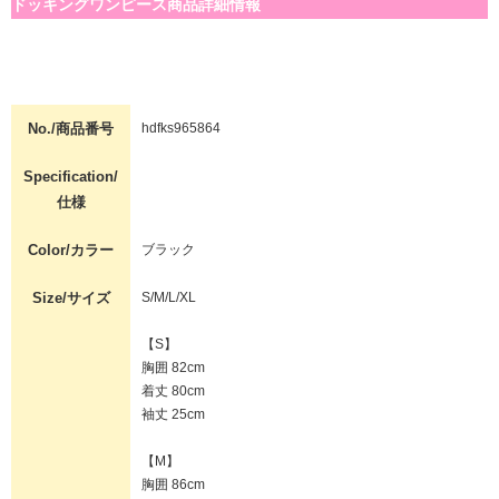
ドッキングワンピース商品詳細情報
No./商品番号
hdfks965864
Specification/
仕様
Color/カラー
ブラック
Size/サイズ
S/M/L/XL
【S】
胸囲 82cm
着丈 80cm
袖丈 25cm
【M】
胸囲 86cm