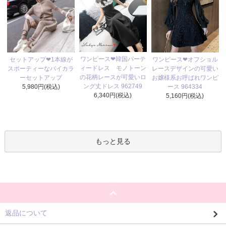
ワンピース❤韓国パーテ
セットアップ❤1本線が
ワンピース❤オフショル
ィードレス モノトーン
スポーティーなバイカラ
レースデザインの可愛い
の花柄レースが可愛いロ
ーセットアップ
お嬢様系お呼ばれワンピ
ング丈ドレス 962749
5,980円(税込)
ース 964334
6,340円(税込)
5,160円(税込)
もっと見る
返品について