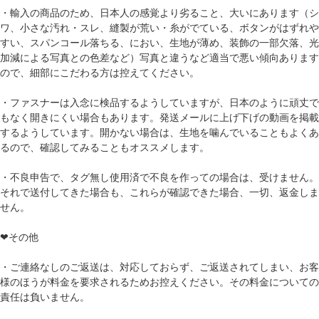
・輸入の商品のため、日本人の感覚より劣ること、大いにあります（シ
ワ、小さな汚れ・スレ、縫製が荒い・糸がでている、ボタンがはずれや
すい、スパンコール落ちる、におい、生地が薄め、装飾の一部欠落、光
加減による写真との色差など）写真と違うなど適当で悪い傾向あります
ので、細部にこだわる方は控えてください。
・ファスナーは入念に検品するようしていますが、日本のように頑丈で
もなく開きにくい場合もあります。発送メールに上げ下げの動画を掲載
するようしています。開かない場合は、生地を噛んでいることもよくあ
るので、確認してみることもオススメします。
・不良申告で、タグ無し使用済で不良を作っての場合は、受けません。
それで送付してきた場合も、これらが確認できた場合、一切、返金しま
せん。
❤その他
・ご連絡なしのご返送は、対応しておらず、ご返送されてしまい、お客
様のほうが料金を要求されるためお控えください。その料金についての
責任は負いません。