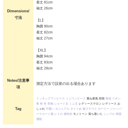
着丈 81cm
袖丈 26cm
Dimensions/
寸法
【L】
胸囲 90cm
着丈 82cm
袖丈 27cm
【XL】
胸囲 94cm
着丈 83cm
袖丈 28cm
Notes/注意事
測定方法で誤差の出る場合あります
項
ドッキングワンピース
ミニワンピース
重ね着風 韓国
無地
リボン
春
秋
冬
長袖
ショート丈
ミニ丈
レディースマロン レディース お
Tag
しゃれ
可愛い
カジュアル
タイトめ
袖ブラウス
ガーリー
ジャンパ
ースカート風
レトロ
個性的
モノトーン 落ち着いた
シンプル
韓国
通販