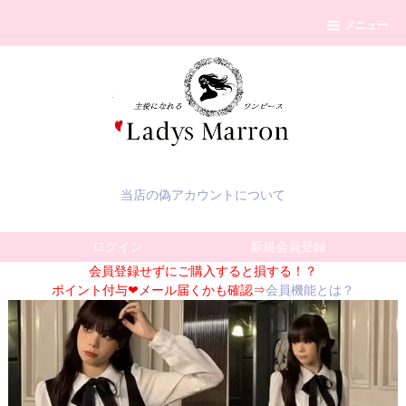
メニュー
当店の偽アカウントについて
ログイン
新規会員登録
会員登録せずにご購入すると損する！？
ポイント付与❤メール届くかも確認⇒
会員機能とは？