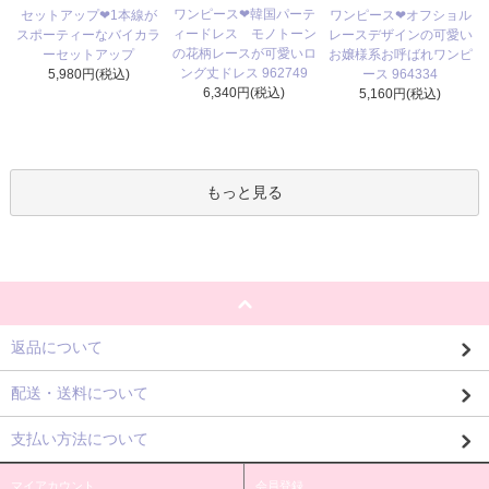
ワンピース❤韓国パーテ
セットアップ❤1本線が
ワンピース❤オフショル
ィードレス モノトーン
スポーティーなバイカラ
レースデザインの可愛い
の花柄レースが可愛いロ
ーセットアップ
お嬢様系お呼ばれワンピ
ング丈ドレス 962749
5,980円(税込)
ース 964334
6,340円(税込)
5,160円(税込)
もっと見る
返品について
配送・送料について
支払い方法について
マイアカウント
会員登録