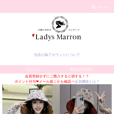
メニュー
当店の偽アカウントについて
ログイン
新規会員登録
会員登録せずにご購入すると損する！？
ポイント付与❤メール届くかも確認⇒
会員機能とは？