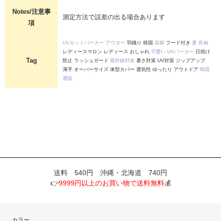
Notes/注意事
測定方法で誤差の出る場合あります
項
UVカットパーカー
アウター
羽織り 韓国
花柄
フード付き
夏
長袖
レディースマロン レディース おしゃれ
可愛い
UVパーカー
日焼け
Tag
防止 ラッシュガード
紫外線対策
暑さ対策 UV対策 ジップアップ
薄手 オーバーサイズ 体型カバー 通気性 ゆったり アウトドア
韓国
通販
送料 540円 沖縄・北海道 740円
👉
9999円以上のお買い物で送料無料
💰
カラー