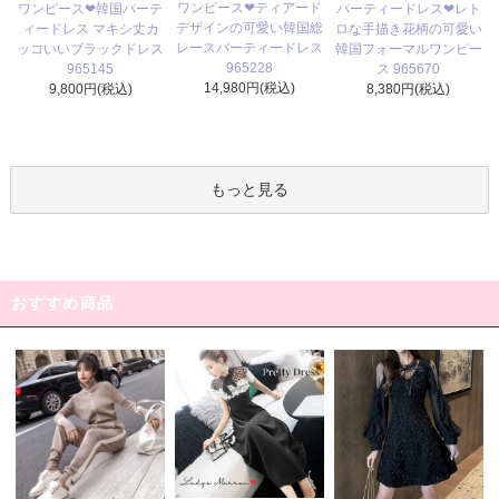
ワンピース❤ティアード
ワンピース❤韓国パーテ
パーティードレス❤レト
デザインの可愛い韓国総
ィードレス マキシ丈カ
ロな手描き花柄の可愛い
レースパーティードレス
ッコいいブラックドレス
韓国フォーマルワンピー
965228
965145
ス 965670
14,980円(税込)
9,800円(税込)
8,380円(税込)
もっと見る
おすすめ商品