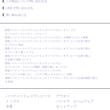
この商品について問い合わせる
LINEで問い合わせる
買い物を続ける
韓国パーティードレスワンピース レディースマロン
>
トップス
>
パーカー・トレーナー・スウェット
韓国パーティードレスワンピース レディースマロン
>
韓国ワンピース春夏
韓国パーティードレスワンピース レディースマロン
>
ワンピースを色で探す
>
ブラウン 茶色
韓国パーティードレスワンピース レディースマロン
>
ワンピースを色で探す
>
ラベンダー 紫 パープル
韓国パーティードレスワンピース レディースマロン
>
ワンピースを柄で選ぶ
>
花柄 小花柄 リバティ
韓国パーティードレスワンピース レディースマロン
>
ワンピース・スカートの種類・装飾で選ぶ
>
パーカー
韓国パーティードレスワンピース レディースマロン
>
ワンピースの着こなし・コーデで選ぶ
>
オルチャン 可愛い
韓国パーティードレスワンピース レディースマロン
>
ワンピースを袖の種類で選ぶ
>
長袖
パーティードレスワンピース
アウター
トップス
パジャマ ルームウェア
水着
セットアップ