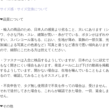
サイズ感・サイズ交換について
❤品質について
・輸入の商品のため、日本人の感覚より劣ること、大いにあります（シ
ワ、小さな汚れ・スレ、縫製が荒い・糸がでている、ボタンがはずれや
すい、スパンコール落ちる、におい、生地が薄め、装飾の一部欠落、光
加減による写真との色差など）写真と違うなど適当で悪い傾向あります
ので、細部にこだわる方は控えてください。
・ファスナーは入念に検品するようしていますが、日本のように頑丈で
もなく開きにくい場合もあります。発送メールに上げ下げの動画を掲載
するようしています。開かない場合は、生地を噛んでいることもよくあ
るので、確認してみることもオススメします。
・不良申告で、タグ無し使用済で不良を作っての場合は、受けません。
それで送付してきた場合も、これらが確認できた場合、一切、返金しま
せん。
❤その他