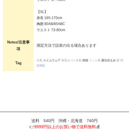
【XL】
身長 165-170cm
胸囲 80AB/85ABC
ウエスト 73-80cm
Notes/注意事
測定方法で誤差の出る場合あります
項
水着
スイムウェア
体型カバー水着
韓国
ドット柄
露出控えめ
夏
韓
Tag
国通販
送料 540円 沖縄・北海道 740円
👉
9999円以上のお買い物で送料無料
💰