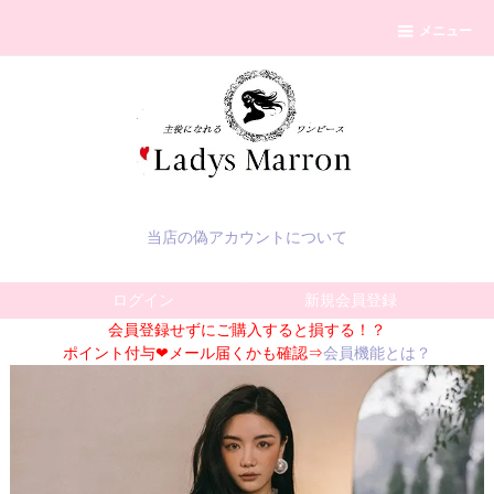
メニュー
当店の偽アカウントについて
ログイン
新規会員登録
会員登録せずにご購入すると損する！？
ポイント付与❤メール届くかも確認⇒
会員機能とは？