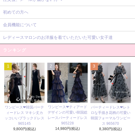
初めての方へ
会員機能について
レディースマロンのお洋服を着ていただいた可愛い女子達
ランキング
1
2
3
ワンピース❤ティアード
ワンピース❤韓国パーテ
パーティードレス❤レト
デザインの可愛い韓国総
ィードレス マキシ丈カ
ロな手描き花柄の可愛い
レースパーティードレス
ッコいいブラックドレス
韓国フォーマルワンピー
965228
965145
ス 965670
14,980円(税込)
9,800円(税込)
8,380円(税込)