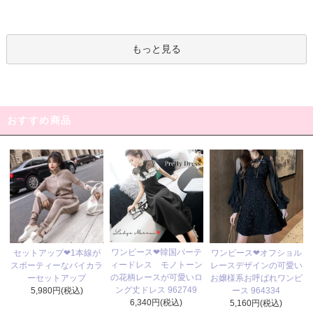
もっと見る
おすすめ商品
ワンピース❤韓国パーテ
セットアップ❤1本線が
ワンピース❤オフショル
ィードレス モノトーン
スポーティーなバイカラ
レースデザインの可愛い
の花柄レースが可愛いロ
ーセットアップ
お嬢様系お呼ばれワンピ
ング丈ドレス 962749
5,980円(税込)
ース 964334
6,340円(税込)
5,160円(税込)