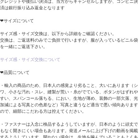
クレジットや後払い決済は、当方からキャンセルしますが、コンビニ決
済は銀行振り込み返金となります
❤サイズについて
サイズ感・サイズ交換は、以下から詳細をご確認ください。
交換は、ご返送料のみでご負担で行いますが、服が入っているビニル袋
を一緒にご返送下さい。
サイズ感・サイズ交換について
❤品質について
・輸入の商品のため、日本人の感覚より劣ること、大いにあります（シ
ワ、小さな汚れ・スレ、縫製が荒い・糸がでている、ボタンがはずれや
すい、スパンコール落ちる、におい、生地が薄め、装飾の一部欠落、光
加減による写真との色差など）写真と違うなど適当で悪い傾向あります
ので、細部にこだわる方は控えてください。
・ファスナーは入念に検品するようしていますが、日本のように頑丈で
もなく開きにくい場合もあります。発送メールに上げ下げの動画を掲載
するようしています。開かない場合は、生地を噛んでいることもよくあ