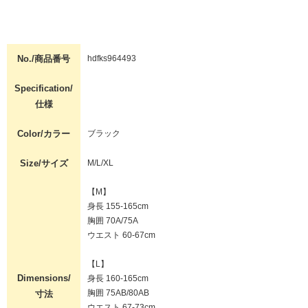
No./商品番号
hdfks964493
Specification/
仕様
Color/カラー
ブラック
Size/サイズ
M/L/XL
【M】
身長 155-165cm
胸囲 70A/75A
ウエスト 60-67cm
【L】
Dimensions/
身長 160-165cm
胸囲 75AB/80AB
寸法
ウエスト 67-73cm