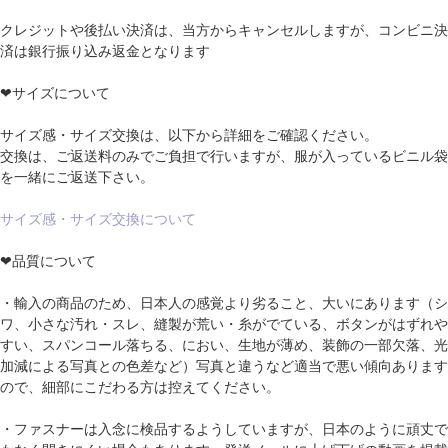
クレジットや後払い決済は、当方からキャンセルしますが、コンビニ決
済は銀行振り込み返金となります
❤サイズについて
サイズ感・サイズ交換は、以下から詳細をご確認ください。
交換は、ご返送料のみでご負担で行いますが、服が入っているビニル袋
を一緒にご返送下さい。
サイズ感・サイズ交換について
❤品質について
・輸入の商品のため、日本人の感覚より劣ること、大いにあります（シ
ワ、小さな汚れ・スレ、縫製が荒い・糸がでている、ボタンがはずれや
すい、スパンコール落ちる、におい、生地が薄め、装飾の一部欠落、光
加減による写真との色差など）写真と違うなど適当で悪い傾向あります
ので、細部にこだわる方は控えてください。
・ファスナーは入念に検品するようしていますが、日本のように頑丈で