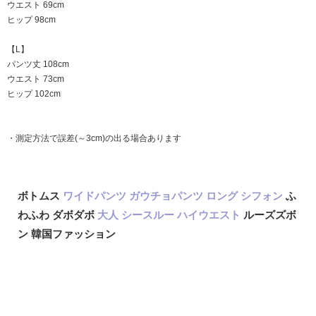
ウエスト 69cm
ヒップ 98cm
【L】
パンツ丈 108cm
ウエスト 73cm
ヒップ 102cm
・測定方法で誤差(～3cm)の出る場合あります
ボトムス
ワイドパンツ
ガウチョパンツ
ロング
シフォン
ふ
わふわ ダボダボ
大人
シースルー
ハイウエスト
ルーズズボ
ン 韓国ファッション