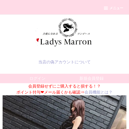
メニュー
当店の偽アカウントについて
ログイン
新規会員登録
会員登録せずにご購入すると損する！？
ポイント付与❤メール届くかも確認⇒
会員機能とは？