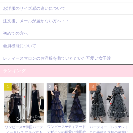
お洋服のサイズ感の違いについて
注文後、メールが届かない方へ・・
初めての方へ
会員機能について
レディースマロンのお洋服を着ていただいた可愛い女子達
ランキング
1
2
3
ワンピース❤ティアード
ワンピース❤韓国パーテ
パーティードレス❤レト
デザインの可愛い韓国総
ィードレス マキシ丈カ
ロな手描き花柄の可愛い