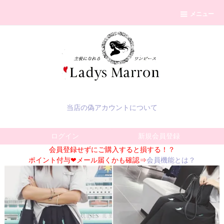
メニュー
当店の偽アカウントについて
ログイン
新規会員登録
会員登録せずにご購入すると損する！？
ポイント付与❤メール届くかも確認⇒
会員機能とは？