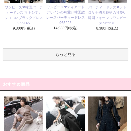
ワンピース❤ティアード
ワンピース❤韓国パーテ
パーティードレス❤レト
デザインの可愛い韓国総
ィードレス マキシ丈カ
ロな手描き花柄の可愛い
レースパーティードレス
ッコいいブラックドレス
韓国フォーマルワンピー
965228
965145
ス 965670
14,980円(税込)
9,800円(税込)
8,380円(税込)
もっと見る
おすすめ商品