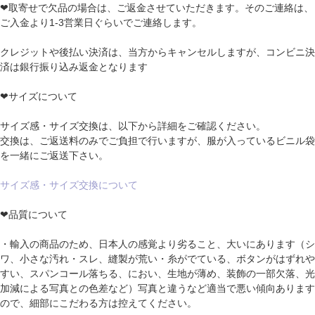
❤取寄せで欠品の場合は、ご返金させていただきます。そのご連絡は、
ご入金より1-3営業日ぐらいでご連絡します。
クレジットや後払い決済は、当方からキャンセルしますが、コンビニ決
済は銀行振り込み返金となります
❤サイズについて
サイズ感・サイズ交換は、以下から詳細をご確認ください。
交換は、ご返送料のみでご負担で行いますが、服が入っているビニル袋
を一緒にご返送下さい。
サイズ感・サイズ交換について
❤品質について
・輸入の商品のため、日本人の感覚より劣ること、大いにあります（シ
ワ、小さな汚れ・スレ、縫製が荒い・糸がでている、ボタンがはずれや
すい、スパンコール落ちる、におい、生地が薄め、装飾の一部欠落、光
加減による写真との色差など）写真と違うなど適当で悪い傾向あります
ので、細部にこだわる方は控えてください。