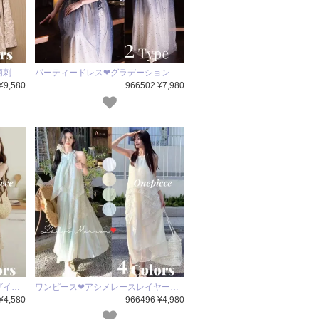
柄刺…
パーティードレス❤グラデーション…
¥9,580
966502 ¥7,980
ザイ…
ワンピース❤アシメレースレイヤー…
¥4,580
966496 ¥4,980