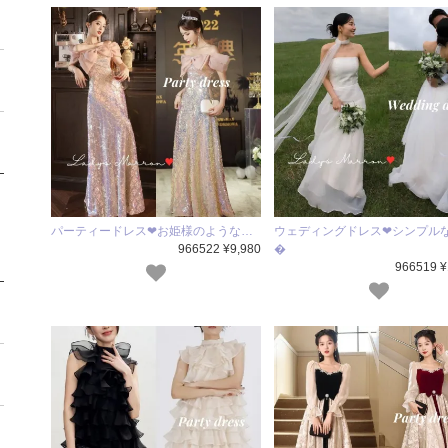
パーティードレス❤お姫様のような…
ウェディングドレス❤シンプル
966522 ¥9,980
�
966519 ¥