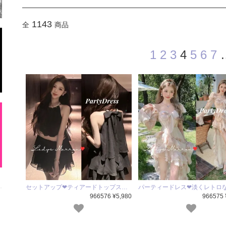
1143
全
商品
1
2
3
4
5
6
7
セットアップ❤ティアードトップス…
パーティードレス❤淡くレトロ
966576 ¥5,980
966575 