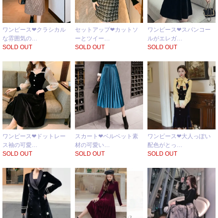
ワンピース❤クラシカル
セットアップ❤カットソ
ワンピース❤スパンコー
な雰囲気の…
ーとツイー…
ルがエレガ…
SOLD OUT
SOLD OUT
SOLD OUT
ワンピース❤ドットレー
スカート❤ベルベット素
ワンピース❤大人っぽい
ス袖の可愛…
材の可愛い…
配色がとっ…
SOLD OUT
SOLD OUT
SOLD OUT