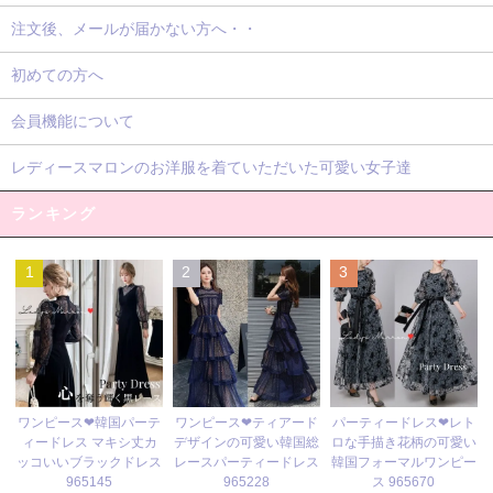
注文後、メールが届かない方へ・・
初めての方へ
会員機能について
レディースマロンのお洋服を着ていただいた可愛い女子達
ランキング
1
2
3
ワンピース❤ティアード
ワンピース❤韓国パーテ
パーティードレス❤レト
デザインの可愛い韓国総
ィードレス マキシ丈カ
ロな手描き花柄の可愛い
レースパーティードレス
ッコいいブラックドレス
韓国フォーマルワンピー
965228
965145
ス 965670