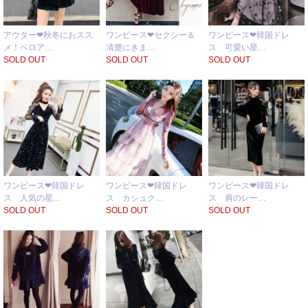
アウター❤秋冬におスス
ワンピース❤セクシー＆
ワンピース❤韓国ドレ
メ！ベロア…
清楚にきま…
ス 可愛い星…
SOLD OUT
SOLD OUT
SOLD OUT
ワンピース❤韓国ドレ
ワンピース❤韓国ドレ
ワンピース❤韓国ドレ
ス 人気の星…
ス カシュク…
ス 肩のレー…
SOLD OUT
SOLD OUT
SOLD OUT