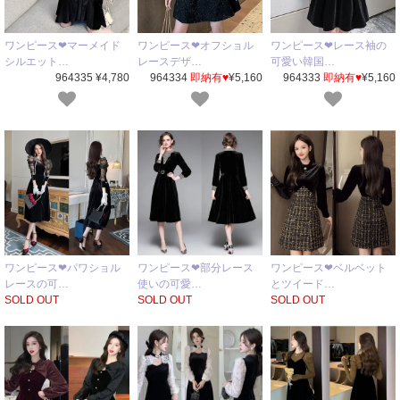
ワンピース❤マーメイド
ワンピース❤オフショル
ワンピース❤レース袖の
シルエット…
レースデザ…
可愛い韓国…
964335 ¥4,780
964334
即納有♥
¥5,160
964333
即納有♥
¥5,160
ワンピース❤パワショル
ワンピース❤部分レース
ワンピース❤ベルベット
レースの可…
使いの可愛…
とツイード…
SOLD OUT
SOLD OUT
SOLD OUT