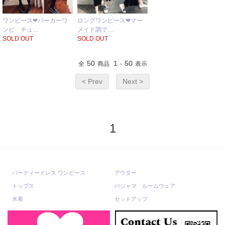
ワンピース❤パーカーワ
ロングワンピース❤マー
ンピ チュ…
メイド調で…
SOLD OUT
SOLD OUT
50
1
50
全
商品
-
表示
< Prev
Next >
1
パーティードレス ワンピース
アウター
トップス
パジャマ ルームウェア
水着
セットアップ