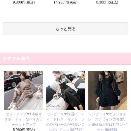
14,980円(税込)
9,800円(税込)
8,380円(税込)
もっと見る
おすすめ商品
ワンピース❤韓国パーテ
セットアップ❤1本線が
ワンピース❤オフショル
ィードレス モノトーン
スポーティーなバイカラ
レースデザインの可愛い
の花柄レースが可愛いロ
ーセットアップ
お嬢様系お呼ばれワンピ
ング丈ドレス 962749
5,980円(税込)
ース 964334