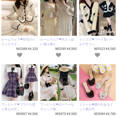
ルームウェア❤自宅のリ
ルームウェア❤大人っぽ
トップス❤ハート型パー
ラックスタ…
い透け感と…
ルデザイン…
963389 ¥4,320
965295 ¥4,560
965523 ¥4,560
ワンピース❤ブラウス切
ワンピース❤ガーリーな
ミュール❤遊び心あるド
り替えの可…
チェック柄…
ット柄が可…
965867 ¥4,560
965879 ¥4,560
963094 ¥4,780