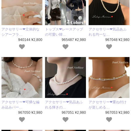
アクセサリー❤立体的な
トップス❤レースアップ
アクセサリー❤気品あふ
シアーフラ…
の可愛い韓…
れる均一な…
940144 ¥2,800
965487 ¥2,980
967048 ¥2,980
アクセサリー❤可憐な編
アクセサリー❤気品あふ
アクセサリー❤重ね付け
み込みパー…
れる輝きの…
が楽しめる…
967050 ¥2,980
967051 ¥2,980
967053 ¥2,980