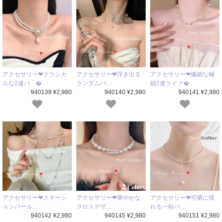
アクセサリー❤クラシカ
アクセサリー❤浮き出る
アクセサリー❤繊細な極
ルな2連パ �
ランダムパ…
細2連ライァ�
940139 ¥2,980
940140 ¥2,980
940141 ¥2,980
アクセサリー❤ステーシ
アクセサリー❤華やかな
アクセサリー❤可憐に揺
ョンパール…
クロスデザ…
れる一粒パ…
940142 ¥2,980
940145 ¥2,980
940151 ¥2,980