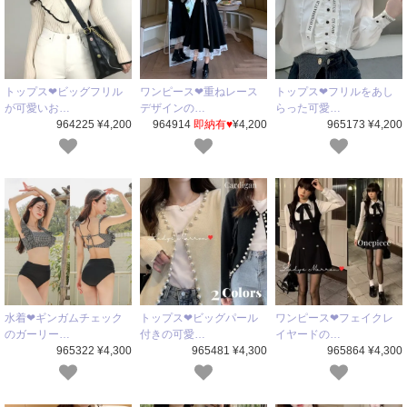
トップス❤ビッグフリル
ワンピース❤重ねレース
トップス❤フリルをあし
が可愛いお…
デザインの…
らった可愛…
964225 ¥4,200
964914
即納有♥
¥4,200
965173 ¥4,200
水着❤ギンガムチェック
トップス❤ビッグパール
ワンピース❤フェイクレ
のガーリー…
付きの可愛…
イヤードの…
965322 ¥4,300
965481 ¥4,300
965864 ¥4,300