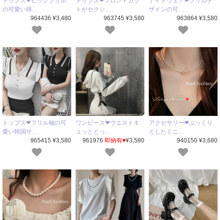
トップス❤ビッグフリル
トップス❤フロントカッ
ナイトウェア❤フリルデ
の可愛い韓…
トがセクシ…
ザインの可…
964436 ¥3,480
963745 ¥3,580
963864 ¥3,580
ワンピース❤ウエストキ
アクセサリー❤ぷっくり
トップス❤フリル袖の可
ュッととっ…
としたミニ…
愛い韓国サ…
961976
即納有♥
¥3,580
940150 ¥3,680
965415 ¥3,580