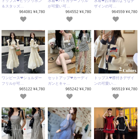
トップス❤ビッグリボン
水着❤バイカラーフリル
水着❤お洋服のようなデ
＆スタッズ…
が可愛い可…
ザインの可…
964081 ¥4,780
964552 ¥4,780
964559 ¥4,780
ワンピース❤ショルダー
セットアップ❤カーディ
トップス❤襟付きデザイ
フリルが可…
ガンとキャ…
ンの可愛い…
965122 ¥4,780
965242 ¥4,780
965519 ¥4,780