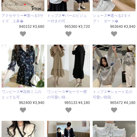
アクセサリー❤選べる5サ
トップス❤パールビジュ
シューズ❤選べる2タイ
イズ 上鼻�
ー付きの可…
プ！ ガーァ�
940152 ¥3,680
965360 ¥3,720
963640 ¥3,940
ワンピース❤花柄ミニの
ワンピース❤セーラー襟
トップス❤ショート丈の
とっても可…
の可愛い韓…
可愛い韓国…
962400 ¥3,940
965133 ¥4,180
965472 ¥4,180