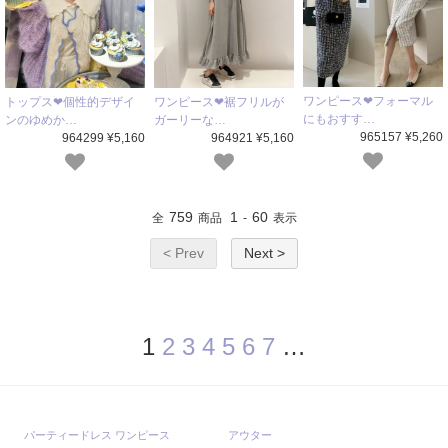
ワンピース❤フォーマル
トップス❤個性的デザイ
ワンピース❤裾フリルが
にもおすす…
ンのゆめか…
ガーリーな…
965157 ¥5,260
964299 ¥5,160
964921 ¥5,160
759
1
60
全
商品
-
表示
< Prev
Next >
1
2
3
4
5
6
7
…
パーティードレス ワンピース
アウター