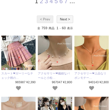
1
2
3
4
5
6
7
…
< Prev
Next >
759
1
60
全
商品
-
表示
スカート❤ガーリーなチ
アクセサリー❤繊細なパ
アクセサリー❤上品なリ
ェック柄の…
ールと小粒…
ボンモチー…
965987 ¥2,390
967047 ¥2,800
940143 ¥2,800