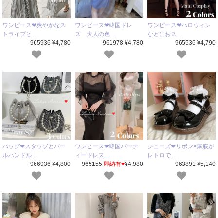
ワンピース❤爽やかなス
ワンピース❤韓国ドレ
ワンピース❤ハロウィン
トライプと…
ス 大人の色…
などにおス…
965936 ¥4,780
961978 ¥4,780
965536 ¥4,790
バッグ❤スタッヅとパー
ワンピース❤韓国パーテ
シューズ❤リボン×厚底が
ルハンドル…
ィードレス…
レトロで…
966936 ¥4,800
965155
即納有♥
¥4,980
963891 ¥5,140