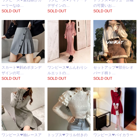
ーリーなゆ…
デザインの…
の可愛いお…
SOLD OUT
SOLD OUT
SOLD OUT
スカート❤斜めボタンデ
ワンピース❤ふんわりシ
セットアップ❤部分レオ
ザインの可…
ルエットの…
パード柄ト…
SOLD OUT
SOLD OUT
SOLD OUT
ワンピース❤袖レースア
トップス❤フリル付きの
ワンピース❤バイカラー