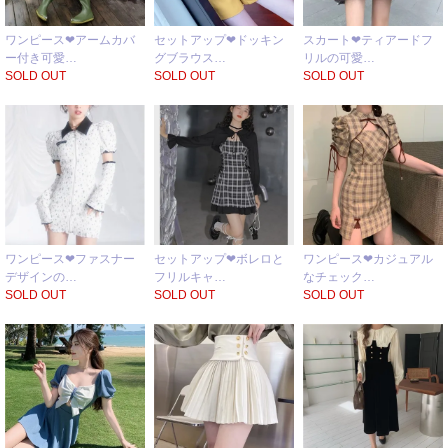
ワンピース❤アームカバ
セットアップ❤ドッキン
スカート❤ティアードフ
ー付き可愛…
グブラウス…
リルの可愛…
SOLD OUT
SOLD OUT
SOLD OUT
ワンピース❤ファスナー
セットアップ❤ボレロと
ワンピース❤カジュアル
デザインの…
フリルキャ…
なチェック…
SOLD OUT
SOLD OUT
SOLD OUT