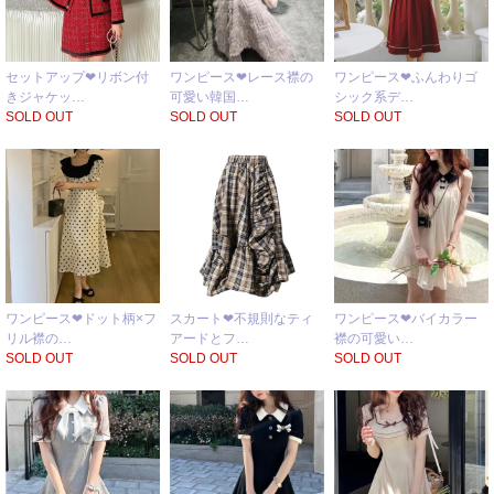
セットアップ❤リボン付
ワンピース❤レース襟の
ワンピース❤ふんわりゴ
きジャケッ…
可愛い韓国…
シック系デ…
SOLD OUT
SOLD OUT
SOLD OUT
ワンピース❤ドット柄×フ
スカート❤不規則なティ
ワンピース❤バイカラー
リル襟の…
アードとフ…
襟の可愛い…
SOLD OUT
SOLD OUT
SOLD OUT