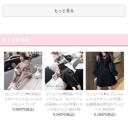
もっと見る
おすすめ商品
ワンピース❤韓国パーテ
セットアップ❤1本線が
ワンピース❤オフショル
ィードレス モノトーン
スポーティーなバイカラ
レースデザインの可愛い
の花柄レースが可愛いロ
ーセットアップ
お嬢様系お呼ばれワンピ
ング丈ドレス 962749
5,980円(税込)
ース 964334
6,340円(税込)
5,160円(税込)