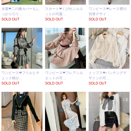
水着❤二の腕カバーもし
スカート❤くびれシルエ
ワンピース❤レース襟の
っかり◎リ…
ットの可愛…
切替デザイ…
SOLD OUT
SOLD OUT
SOLD OUT
ワンピース❤フリルとチ
ワンピース❤フレアシル
トップス❤パンチングデ
ェック柄が…
エットの可…
ザインの可…
SOLD OUT
SOLD OUT
SOLD OUT