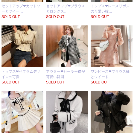
セットアップ❤カットソ
セットアップ❤ブラウス
トップス❤レースリボン
ーとツイー…
とロングス…
の可愛い韓…
SOLD OUT
SOLD OUT
SOLD OUT
トップス❤ペプラムデザ
アウター❤セーラー襟が
ワンピース❤ブラウス袖
インの可愛…
可愛い韓国…
とツイード…
SOLD OUT
SOLD OUT
SOLD OUT