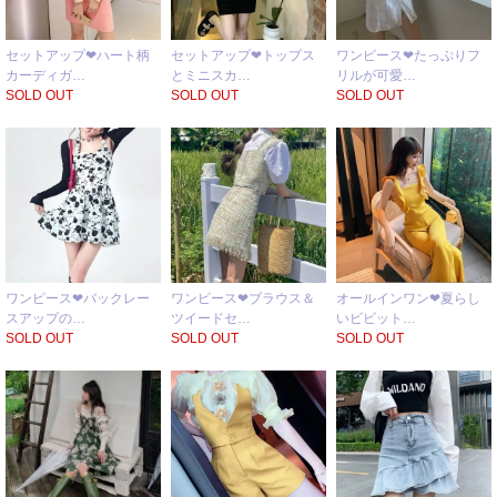
セットアップ❤ハート柄
セットアップ❤トップス
ワンピース❤たっぷりフ
カーディガ…
とミニスカ…
リルが可愛…
SOLD OUT
SOLD OUT
SOLD OUT
ワンピース❤バックレー
ワンピース❤ブラウス＆
オールインワン❤夏らし
スアップの…
ツイードセ…
いビビット…
SOLD OUT
SOLD OUT
SOLD OUT