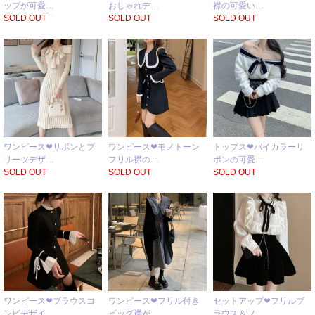
ップが可愛…
おしゃれデ…
襟の可愛い…
SOLD OUT
SOLD OUT
SOLD OUT
ワンピース❤リボンとプ
ワンピース❤モノトーン
トップス❤バイカラーリ
リーツデザ…
フリル襟の…
ボンの可愛…
SOLD OUT
SOLD OUT
SOLD OUT
ワンピース❤ブラウスコ
ワンピース❤フリル付き
セットアップ❤フリルブ
ンビデザイ…
ビッグ襟が…
ラウス＆フ…