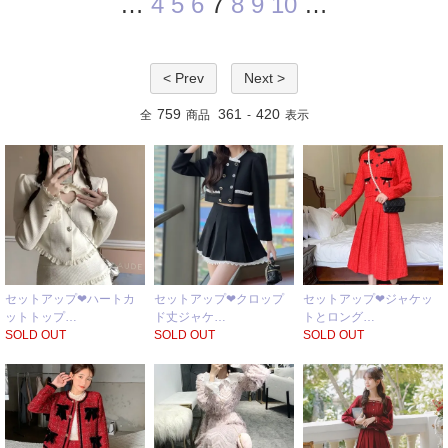
…
4
5
6
7
8
9
10
…
< Prev
Next >
759
361
420
全
商品
-
表示
セットアップ❤ハートカ
セットアップ❤クロップ
セットアップ❤ジャケッ
ットトップ…
ド丈ジャケ…
トとロング…
SOLD OUT
SOLD OUT
SOLD OUT