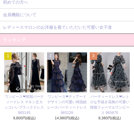
初めての方へ
会員機能について
レディースマロンのお洋服を着ていただいた可愛い女子達
ランキング
1
2
3
ワンピース❤ティアード
ワンピース❤韓国パーテ
パーティードレス❤レト
デザインの可愛い韓国総
ィードレス マキシ丈カ
ロな手描き花柄の可愛い
レースパーティードレス
ッコいいブラックドレス
韓国フォーマルワンピー
965228
965145
ス 965670
14,980円(税込)
9,800円(税込)
8,380円(税込)