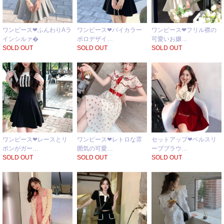
ワンピース❤ふんわりAラ
ワンピース❤バイカラー
ワンピース❤フリル襟の
インシルァ�
ポロデザイ…
可愛いお嬢…
SOLD OUT
SOLD OUT
SOLD OUT
ワンピース❤レースとリ
ワンピース❤レトロな雰
セットアップ❤ベルスリ
ボンがガー…
囲気の可愛…
ーブブラウ…
SOLD OUT
SOLD OUT
SOLD OUT