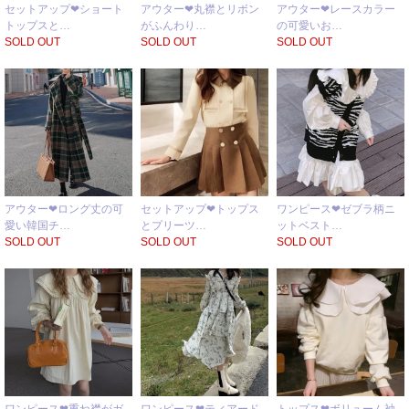
セットアップ❤ショート
アウター❤丸襟とリボン
アウター❤レースカラー
トップスと…
がふんわり…
の可愛いお…
SOLD OUT
SOLD OUT
SOLD OUT
アウター❤ロング丈の可
セットアップ❤トップス
ワンピース❤ゼブラ柄ニ
愛い韓国チ…
とプリーツ…
ットベスト…
SOLD OUT
SOLD OUT
SOLD OUT
ワンピース❤重ね襟がガ
ワンピース❤ティアード
トップス❤ボリューム袖