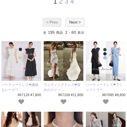
1
2
3
4
< Prev
Next >
195
1
60
全
商品
-
表示
パーティードレス❤繊細
ウェディングドレス❤深
パーティードレス❤アシ
なレースワ…
めのスリッ…
ンメトリー…
967126 ¥7,800
967109 ¥11,800
967095 ¥8,800