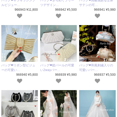
バッグ❤キラキラシンプ
バッグ❤きらめくプリー
バッグ❤高級感ある立体
ルビジュー…
ツデザイン…
サテンの可…
966943 ¥11,800
966942 ¥5,500
966941 ¥5,980
バッグ❤リボン型ビジュ
バッグ❤総パールの可愛
バッグ❤和風刺繍入りの
ーの可愛い…
い2wayパー…
可愛いパー…
966940 ¥5,800
966939 ¥5,980
966937 ¥5,500