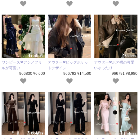
ワンピース❤アシメフリ
アウター❤ビッグポケッ
アウター❤ボア襟の可愛
ルが可愛い…
トデザイン…
いゆったり…
966830 ¥6,600
966792 ¥14,500
966791 ¥8,980