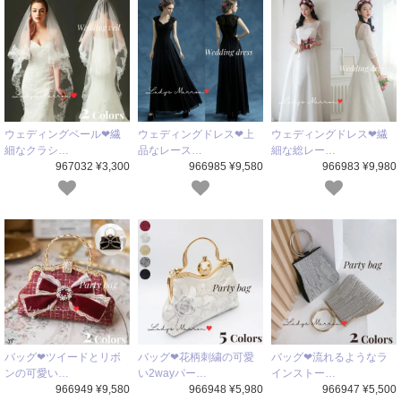
ウェディングベール❤繊
ウェディングドレス❤上
ウェディングドレス❤繊
細なクラシ…
品なレース…
細な総レー…
967032 ¥3,300
966985 ¥9,580
966983 ¥9,980
バッグ❤ツイードとリボ
バッグ❤花柄刺繍の可愛
バッグ❤流れるようなラ
ンの可愛い…
い2wayパー…
インストー…
966949 ¥9,580
966948 ¥5,980
966947 ¥5,500