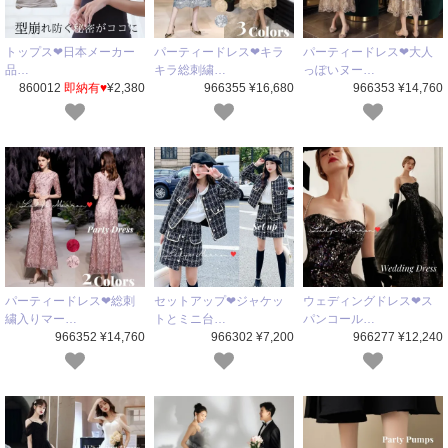
トップス❤日本メーカー
パーティードレス❤キラ
パーティードレス❤大人
品…
キラ総刺繍…
っぽいヌー…
860012
即納有♥
¥2,380
966355 ¥16,680
966353 ¥14,760
パーティードレス❤総刺
セットアップ❤ジャケッ
ウェディングドレス❤ス
繍入りマー…
トとミニ台…
パンコール…
966352 ¥14,760
966302 ¥7,200
966277 ¥12,240