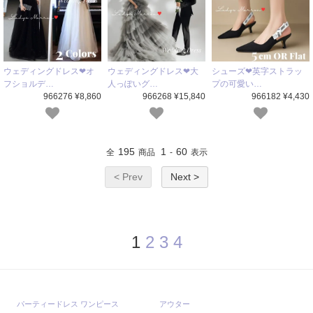
ウェディングドレス❤オ
ウェディングドレス❤大
シューズ❤英字ストラッ
フショルデ…
人っぽいグ…
プの可愛い…
966276 ¥8,860
966268 ¥15,840
966182 ¥4,430
195
1
60
全
商品
-
表示
< Prev
Next >
1
2
3
4
パーティードレス ワンピース
アウター