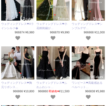
ウェディングドレス❤Aラ
ウェディングドレス❤小
ウェディングドレス❤シ
インシルァ�
花柄刺繍が…
ンプルデザ…
966874 ¥6,980
966870 ¥9,990
966868 ¥11,000
ウェディングドレス❤胸
ウェディングドレス❤ふ
ワンピース❤高級感ある
元リボンス…
わふわシャ…
ベルベット…
966866 ¥10,800
966860
即納有♥
¥11,500
966838 ¥5,980