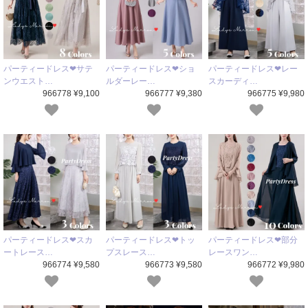
パーティードレス❤サテ
パーティードレス❤ショ
パーティードレス❤レー
ンウエスト…
ルダーレー…
スカーディ…
966778 ¥9,100
966777 ¥9,380
966775 ¥9,980
パーティードレス❤スカ
パーティードレス❤トッ
パーティードレス❤部分
ートレース…
プスレース…
レースワン…
966774 ¥9,580
966773 ¥9,580
966772 ¥9,980