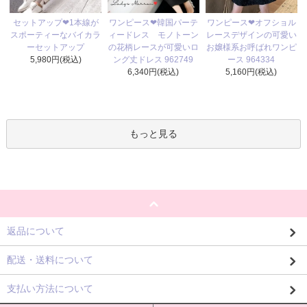
ワンピース❤韓国パーテ
セットアップ❤1本線が
ワンピース❤オフショル
ィードレス モノトーン
スポーティーなバイカラ
レースデザインの可愛い
の花柄レースが可愛いロ
ーセットアップ
お嬢様系お呼ばれワンピ
ング丈ドレス 962749
5,980円(税込)
ース 964334
6,340円(税込)
5,160円(税込)
もっと見る
返品について
配送・送料について
支払い方法について