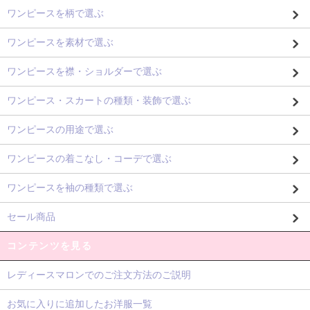
ワンピースを柄で選ぶ
ワンピースを素材で選ぶ
ワンピースを襟・ショルダーで選ぶ
ワンピース・スカートの種類・装飾で選ぶ
ワンピースの用途で選ぶ
ワンピースの着こなし・コーデで選ぶ
ワンピースを袖の種類で選ぶ
セール商品
コンテンツを見る
レディースマロンでのご注文方法のご説明
お気に入りに追加したお洋服一覧