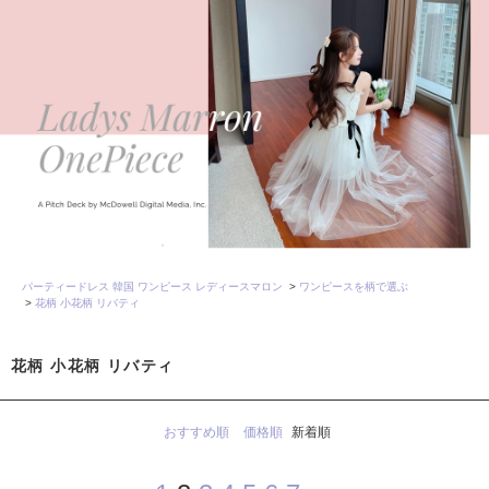
パーティードレス 韓国 ワンピース レディースマロン
>
ワンピースを柄で選ぶ
>
花柄 小花柄 リバティ
花柄 小花柄 リバティ
おすすめ順
価格順
新着順