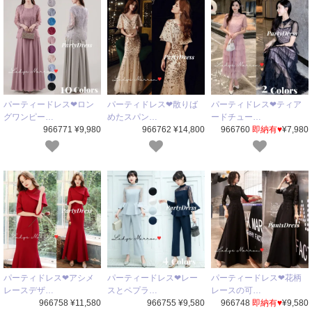
パーティードレス❤ロン
パーティドレス❤散りば
パーティドレス❤ティア
グワンピー…
めたスパン…
ードチュー…
966771 ¥9,980
966762 ¥14,800
966760
即納有♥
¥7,980
パーティドレス❤アシメ
パーティードレス❤レー
パーティードレス❤花柄
レースデザ…
スとペプラ…
レースの可…
966758 ¥11,580
966755 ¥9,580
966748
即納有♥
¥9,580