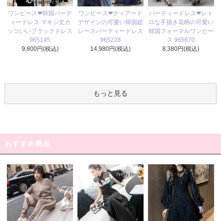
ワンピース❤ティアード
ワンピース❤韓国パーテ
パーティードレス❤レト
デザインの可愛い韓国総
ィードレス マキシ丈カ
ロな手描き花柄の可愛い
レースパーティードレス
ッコいいブラックドレス
韓国フォーマルワンピー
965228
965145
ス 965670
14,980円(税込)
9,800円(税込)
8,380円(税込)
もっと見る
おすすめ商品