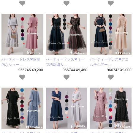
パーティードレス❤個性
パーティードレス❤リー
パーティードレス❤デコ
的なショー…
フ柄刺繍入…
ルテシアー…
966745 ¥9,200
966744 ¥9,480
966743 ¥9,000