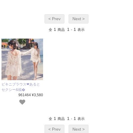
< Prev
Next >
1
1
1
全
商品
-
表示
ビキニブラウス❤あると
セクシー&福�
961464 ¥3,580
1
1
1
全
商品
-
表示
< Prev
Next >