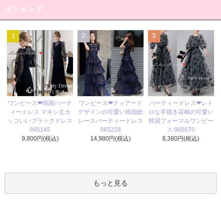
ランキング
1
2
3
ワンピース❤ティアード
ワンピース❤韓国パーテ
パーティードレス❤レト
デザインの可愛い韓国総
ィードレス マキシ丈カ
ロな手描き花柄の可愛い
レースパーティードレス
ッコいいブラックドレス
韓国フォーマルワンピー
965228
965145
ス 965670
14,980円(税込)
9,800円(税込)
8,380円(税込)
もっと見る