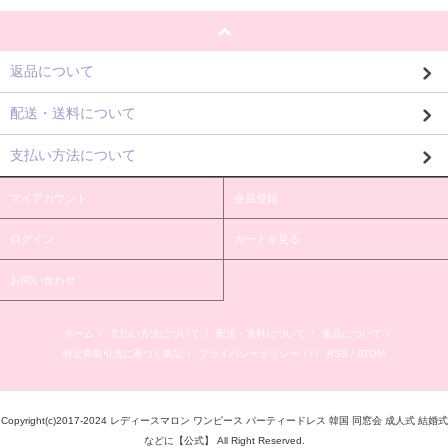
返品について
配送・送料について
支払い方法について
マイアカウント
会員登録
ログイン
カートを見る
お問い合わせ
ホーム
/
支払い方法について
/
配送・送料について
/
返品について
/
特定商取引法に基づく表記
/
プライバシーポリシー
/ / /
RSS
/
ATOM
Copyright(c)2017-2024 レディースマロン ワンピース パーティードレス 韓国 同窓会 成人式 結婚式
などに【公式】 All Right Reserved.