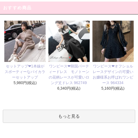
おすすめ商品
ワンピース❤韓国パーテ
セットアップ❤1本線が
ワンピース❤オフショル
ィードレス モノトーン
スポーティーなバイカラ
レースデザインの可愛い
の花柄レースが可愛いロ
ーセットアップ
お嬢様系お呼ばれワンピ
ング丈ドレス 962749
5,980円(税込)
ース 964334
6,340円(税込)
5,160円(税込)
もっと見る